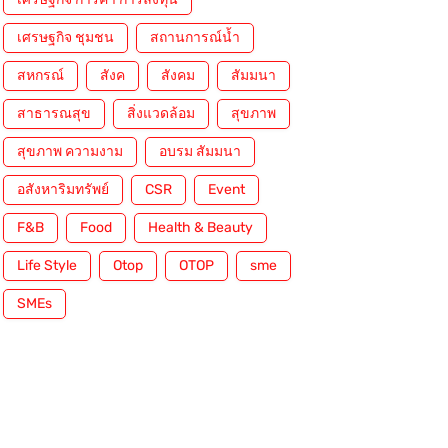
เศรษฐกิจ ชุมชน
สถานการณ์น้ำ
สหกรณ์
สังค
สังคม
สัมมนา
สาธารณสุข
สิ่งแวดล้อม
สุขภาพ
สุขภาพ ความงาม
อบรม สัมมนา
อสังหาริมทรัพย์
CSR
Event
F&B
Food
Health & Beauty
Life Style
Otop
OTOP
sme
SMEs