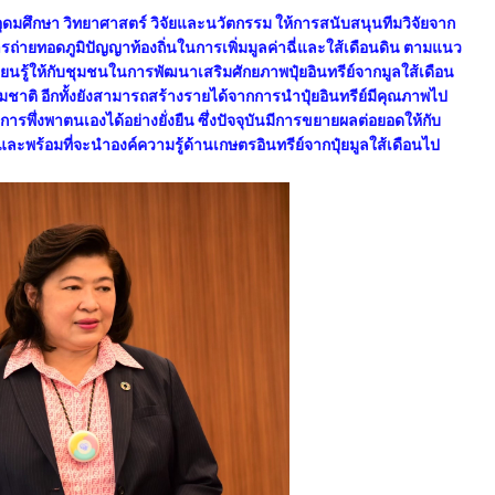
ุดมศึกษา วิทยาศาสตร์ วิจัยและนวัตกรรม ให้การสนับสนุนทีมวิจัยจาก
ยทอดภูมิปัญญาท้องถิ่นในการเพิ่มมูลค่าฉี่และใส้เดือนดิน ตามแนว
นรู้ให้กับชุมชนในการพัฒนาเสริมศักยภาพปุ๋ยอินทรีย์จากมูลใส้เดือน
ชาติ อีกทั้งยังสามารถสร้างรายได้จากการนำปุ๋ยอินทรีย์มีคุณภาพไป
รพึ่งพาตนเองได้อย่างยั่งยืน ซึ่งปัจจุบันมีการขยายผลต่อยอดให้กับ
ะพร้อมที่จะนำองค์ความรู้ด้านเกษตรอินทรีย์จากปุ๋ยมูลใส้เดือนไป