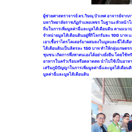
ผู้ช่วยศาสตราจารย์ ดร.วิษณุ บัวเทศ อาจารย์จ
มหาวิทยาลัยราชภัฏกำแพงเพชร ในฐานะหัวหน้าโครงก
ถิ่นในการเพิ่มมูลค่าฉี่และมูลไส้เดือนดิน ตามแนวป
จำหน่ายมูลไส้เดือนดินอยู่ที่กิโลกรัมละ 100 บาท 
เอาเชื้อราไตรโคเดอร์มาผสมลงในมูลและฉี่ไส้เดือน
ไส้เดือนดินเป็นลิตรละ 150 บาท ทำให้กลุ่มเกษตรกรท
ชุมชน เกิดการพึ่งพาตนเองได้อย่างยั่งยืน โดยใช้ท
อาหารในครัวเรือนหรือตลาดสด นำไปใช้เป็นอาหารเลี
เสริมภูมิปัญญาในการเพิ่มมูลค่าฉี่และมูลไส้เดือนดิ
มูลค่าฉี่และมูลไส้เดือนดิน