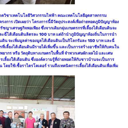
ากภาควิชาเทคโนโลยีวิศวกรรมไฟฟ้า คณะเทคโนโลยีอุตสาหกรรม
าร เปิดเผยว่า โครงการนี้มีวัตถุประสงค์เพื่อถ่ายทอดภูมิปัญญาท้อง
รัชญาเศรษฐกิจพอเพียง ซึ่งจากเดิมกลุ่มเกษตรกรที่เลี้ยงไส้เดือนดินจะ
และฉี่ไส้เดือนดินลิตรละ 100 บาท แต่ถ้านำภูมิปัญญาท้องถิ่นในการนำ
ดิน จะเพิ่มมูลค่าของมูลไส้เดือนดินเป็นกิโลกรัมละ 150 บาท และฉี่
ี่เลี้ยงไส้เดือนดินมีรายได้เพิ่มขึ้น และเป็นการสร้างอาชีพให้กับคนใน
รัพยากร หรือ วัตถุดิบทางเกษตรในพื้นที่ จำพวกเศษผัก ผลไม้ และเศษ
้ยงใส้เดือนดิน ซึ่งองค์ความรู้ที่ถ่ายทอดให้กับชาวบ้านจะเป็นการ
น โดยใช้เชื้อราไตรโคเดอร์ รวมถึงเทคนิคการเลี้ยงไส้เดือนดินเพื่อเพิ่ม