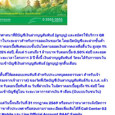
าสนาที่มีบัญชีเงินฝากบุญสัมพันธ์ (ผูกบุญ) และสมัครใช้บริการ QR
มค่าในระยะยาวสำหรับการออมเงินของวัด โดยเปิดบัญชีและฝากขั้นต่ำ
ตราดอกเบี้ยพิเศษแบบขั้นบันไดตามยอดเงินฝากคงเหลือสิ้นวัน สูงสุด 1%
5% ต่อปี, ตั้งแต่ 1 แสนถึง 1 ล้านบาท รับดอกเบี้ย 0.50% ต่อปี และยอด
 ระยะเวลาโครงการ 3 ปี ทั้งนี้ เงินฝากบุญสัมพันธ์ วัดจะได้รับการยกเว้น
ข้าบัญชีเงินฝากบุญสัมพันธ์ (ผูกบุญ) ทุกสิ้นเดือน
ยะสั้นที่ให้ผลตอบแทนทันที สำหรับประเภทบุคคลธรรมดา สำหรับเจ้า
องจากเจ้าอาวาส) ของวัดที่เปิดบัญชีเงินฝากบุญสัมพันธ์กับ ธ.ก.ส. แล้ว
ท รับดอกเบี้ยทันที ณ วันที่ฝากเงิน ในอัตราดอกเบี้ยสูงถึง 1% ต่อปี โดย
นเข้าบัญชีคู่โอน ระยะเวลาการฝากเงิน 9 เดือน (นับแบบวันชนวัน)
้งแต่วันนี้จนถึงวันที่ 31 กรกฎาคม 2569 หรือจนกว่าธนาคารแจ้งปิดการ
กสาขาทั่วประเทศ หรือสอบถามรายละเอียดเพิ่มเติมได้ที่ Call Center 02
Mobile และ Line Official Account BAAC Family