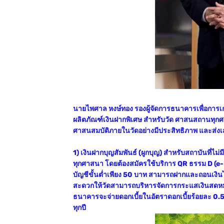
นายไพศาล หงษ์ทอง รองผู้จัดการธนาคารเพื่อการเก
ผลิตภัณฑ์เงินฝากพิเศษ สำหรับวัด ศาสนสถานทุกศาส
ศาสนสมบัติภายในวัดอย่างมีประสิทธิภาพ และส่งเ
1) เงินฝากบุญสัมพันธ์ (ผูกบุญ) สำหรับสถาบันที่ไม
ทุกศาสนา โดยต้องสมัครใช้บริการ QR ธรรม D (e-
บัญชีขั้นต่ำเพียง 50 บาท สามารถฝากและถอนเงินไ
สะดวกให้วัดสามารถบริหารจัดการกระแสเงินสดหมุน
ธนาคารจะจ่ายดอกเบี้ยในอัตราดอกเบี้ยร้อยละ 0.5
ทุกปี