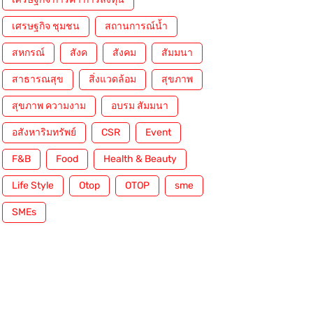
เศรษฐกิจ ชุมชน
สถานการณ์น้ำ
สหกรณ์
สังค
สังคม
สัมมนา
สาธารณสุข
สิ่งแวดล้อม
สุขภาพ
สุขภาพ ความงาม
อบรม สัมมนา
อสังหาริมทรัพย์
CSR
Event
F&B
Food
Health & Beauty
Life Style
Otop
OTOP
sme
SMEs