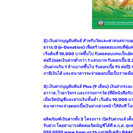
2) เงินฝากบุญสัมพันธ์ สำหรับวัดและศาสนสถานทุกศ
ธรรม D (e-Donation) เพื่อสร้างผลตอบแทนที่คุ้
เริ่มต้นที่ 10,000 บาทขึ้นไป รับผลตอบแทนเป็นอั
ต่อปี (ยอดเงินฝากต่ำกว่า 1 แสนบาท รับดอกเบี้ย 0.2
เงินฝากเกิน 1 ล้านบาทขึ้นไป รับดอกเบี้ย 1% ต่อปี)
ภาษีเงินได้ และธนาคารจะจ่ายดอกเบี้ยเป็นรายเดือนเ
3) เงินฝากบุญสัมพันธ์ Plus (9 เดือน) เงินฝากระ
อาวาส, ไวยาวัจกร และกรรมการวัด (ที่มีหนังสือรับร
เมื่อเปิดบัญชีและฝากเงินขั้นต่ำ เริ่มต้น 10,000 บา
ธนาคารจะจ่ายดอกเบี้ยเงินฝากล่วงหน้าให้ทันที โอ
ผลิตภัณฑ์เงินฝากทั้ง 3 โครงการ เปิดรับฝากแล้วตั
รับฝาก โดยสามารถติดต่อเปิดบัญชีได้ที่ ธ.ก.ส. ทุ
555 0555 www.baac.or.th แอปพลิเคชัน BAAC 