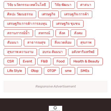
วิจัย นวัตกรรม เทคโนโลยี
วิจัย พัฒนา
ศาสนา
ศิลปะ วัฒนธรรม
เศรษฐกิจ
เศรษฐกิจ การค้า
เศรษฐกิจ การค้า การลงทุน
เศรษฐกิจ ชุมชน
สถานการณ์น้ำ
สหกรณ์
สังค
สังคม
สัมมนา
สาธารณสุข
สิ่งแวดล้อม
สุขภาพ
สุขภาพ ความงาม
อบรม สัมมนา
อสังหาริมทรัพย์
CSR
Event
F&B
Food
Health & Beauty
Life Style
Otop
OTOP
sme
SMEs
Responsive Advertisement