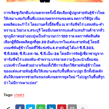
การเชิดชูเกียรติแก่เกษตรกรครั้งนี้ คัดเลือกผู้ปลูกสายพันธุ์ข้าวโพด
ให้เหมาะสมกับพื้นที่แปลงเกษตรกรรมของตน ลดการใช้ปุ๋ย เพิ่ม
ผลผลิตและกำไร โดยงานครั้งนี้จัดขึ้น ณ ฟาร์มพืชไร่ แสลงพัน-คำ
พราน อ.วังม่วง จ.สระบุรี โดยมีเกษตรกรและตัวแทนร้านค้าจากทั่ว
ทุกภูมิภาคอย่างอบอุ่นเป็นจำนวนกว่า 120 ราย ผลการตัดสินคัด
เลือกผู้ที่มีผลผลิตสูงที่สุด 20 อันดับแรกในแต่ละสายพันธุ์ โดยมี
เกณฑ์พันธุ์ข้าวโพดที่ใช้แข่งขัน 4 สายพันธุ์ ได้แก่ ซี.พี.303,
ซี.พี.508, ซี.พี.เอฟ-16, ซี.พี.เอ็ม-26 โดยมีการจัดผู้เชี่ยวชาญจาก
ฟาร์มพืชไร่ แสลงพัน-คำพราน บรรยายความรู้และนำเยี่ยมชม
แปลงข้าวโพดตัวอย่าง พร้อมทั้งวิธีการเลือกใช้สายพันธุ์ข้าวโพด
ของแต่ละสายพันธุ์เพื่อให้เหมาะสมกับพื้นที่เพาะปลูก อีกทั้งยังผลัก
ดันให้เกษตรกรช่วยกันรณรงค์เกษตรกรยุคใหม่ “ไม่ปลูกในพื้นที่รุก
ป่า ไม่มีการเผาแปลง”
Tags:
เกษตร