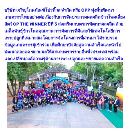
บริษัท เจริญโภคภัณฑ์โปรดิ๊วส จำกัด หรือ CPP มุ่งมั่นพัฒนา
เกษตรกรไทยอย่างต่อเนื่องกับการจัดประกวดผลผลิตข้าวโพดเลี้ยง
สัตว์ CP THE WINNER ปีที่ 3 ส่งเสริมเกษตรกรพัฒนาผลผลิต ด้วย
เมล็ดพันธุ์ข้าวโพดคุณภาพ การจัดการที่ดีและใช้เทคโนโลยีการ
เพาะปลูกที่เหมาะสม โดยการจัดโครงการที่ผ่านมา ได้รวบรวม
ข้อมูลเกษตรกรผู้เข้าร่วม เพื่อศึกษาปัจจัยสู่ความสำเร็จและนำไป
พัฒนาต่อยอด ขยายผลให้แก่เกษตรกรรายอื่นทั่วประเทศ พร้อม
แลกเปลี่ยนองค์ความรู้ด้านการเพาะปลูกและขยายผลความสำเร็จ