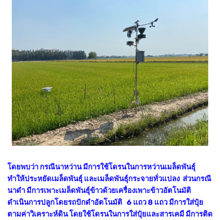
โดยพบว่า กรณีนาหว่าน มีการใช้โดรนในการหว่านเมล็ดพันธุ์
ทำให้ประหยัดเมล็ดพันธุ์ และเมล็ดพันธุ์กระจายทั่วแปลง ส่วนกรณี
นาดำ มีการเพาะเมล็ดพันธุ์ข้าวด้วยเครื่องเพาะข้าวอัตโนมัติ
ดำเนินการปลูกโดยรถปักดำอัตโนมัติ 6 แถว 8 แถว มีการใส่ปุ๋ย
ตามค่าวิเคราะห์ดิน โดยใช้โดรนในการใส่ปุ๋ยและสารเคมี มีการติด