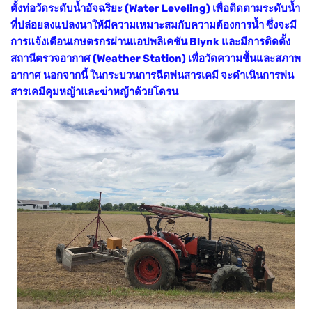
ตั้งท่อวัดระดับน้ำอัจฉริยะ (Water Leveling) เพื่อติดตามระดับน้ำ
ที่ปล่อยลงแปลงนาให้มีความเหมาะสมกับความต้องการน้ำ ซึ่งจะมี
การแจ้งเตือนเกษตรกรผ่านแอปพลิเคชัน Blynk และมีการติดตั้ง
สถานีตรวจอากาศ (Weather Station) เพื่อวัดความชื้นและสภาพ
อากาศ นอกจากนี้ ในกระบวนการฉีดพ่นสารเคมี จะดำเนินการพ่น
สารเคมีคุมหญ้าและฆ่าหญ้าด้วยโดรน