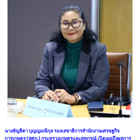
นางธัญธิตา บุญญมณีกุล รองเลขาธิการสำนักงานเศรษฐกิจ
การเกษตร (สศก.) กระทรวงเกษตรและสหกรณ์ เปิดเผยถึงผลการ