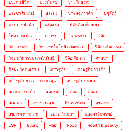
ประกันชีวิต
ประกันภัย
ประกันสังคม
ประชาสัมพันธ์
ประมง
ประมง การค้า
ปศุสัตว์
พระราชสำนัก
พลังงาน
พิพิธภัณฑ์เกษตร
โพล การเมือง
เยาวชน
วัฒนธรรม
วิจัย
วิจัย เกษตร
วิจัย เทคโนโลยี นวัตกรรม
วิจัย นวัตกรรม
วิจัย นวัตกรรม เทคโนโลยี
วิจัย พัฒนา
ศาสนา
ศิลปะ วัฒนธรรม
เศรษฐกิจ
เศรษฐกิจ การค้า
เศรษฐกิจ การค้า การลงทุน
เศรษฐกิจ ชุมชน
สถานการณ์น้ำ
สหกรณ์
สังค
สังคม
สัมมนา
สาธารณสุข
สิ่งแวดล้อม
สุขภาพ
สุขภาพ ความงาม
อบรม สัมมนา
อสังหาริมทรัพย์
CSR
Event
F&B
Food
Health & Beauty