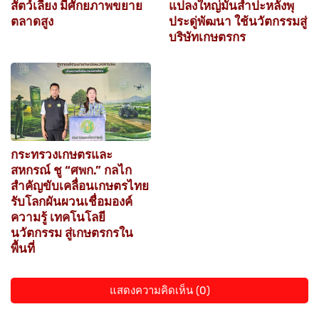
สัตว์เลี้ยง มีศักยภาพขยาย
แปลงใหญ่มันสำปะหลังพุ
ตลาดสูง
ประดู่พัฒนา ใช้นวัตกรรมสู่
บริษัทเกษตรกร
กระทรวงเกษตรและ
สหกรณ์ ชู “ศพก.” กลไก
สำคัญขับเคลื่อนเกษตรไทย
รับโลกผันผวนเชื่อมองค์
ความรู้ เทคโนโลยี
นวัตกรรม สู่เกษตรกรใน
พื้นที่
แสดงความคิดเห็น (0)