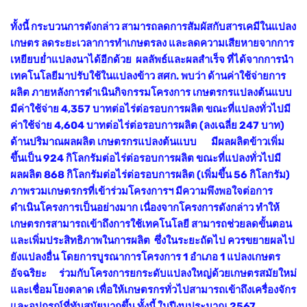
ทั้งนี้ กระบวนการดังกล่าว สามารถลดการสัมผัสกับสารเคมีในแปลง
เกษตร ลดระยะเวลาการทำเกษตรลง และลดความเสียหายจากการ
เหยียบย่ำแปลงนาได้อีกด้วย
ผลลัพธ์และผลสำเร็จ ที่ได้จากการนำ
เทคโนโลยีมาปรับใช้ในแปลงข้าว สศก. พบว่า ด้านค่าใช้จ่ายการ
ผลิต ภายหลังการดำเนินกิจกรรมโครงการ เกษตรกรแปลงต้นแบบ
มีค่าใช้จ่าย 4,357 บาทต่อไร่ต่อรอบการผลิต ขณะที่แปลงทั่วไปมี
ค่าใช้จ่าย 4,604 บาทต่อไร่ต่อรอบการผลิต (ลงเฉลี่ย 247 บาท)
ด้านปริมาณผลผลิต เกษตรกรแปลงต้นแบบ มีผลผลิตข้าวเพิ่ม
ขึ้นเป็น 924 กิโลกรัมต่อไร่ต่อรอบการผลิต ขณะที่แปลงทั่วไปมี
ผลผลิต 868 กิโลกรัมต่อไร่ต่อรอบการผลิต (เพิ่มขึ้น 56 กิโลกรัม)
ภาพรวมเกษตรกรที่เข้าร่วมโครงการฯ มีความพึงพอใจต่อการ
ดำเนินโครงการเป็นอย่างมาก เนื่องจากโครงการดังกล่าว ทำให้
เกษตรกรสามารถเข้าถึงการใช้เทคโนโลยี สามารถช่วยลดขั้นตอน
และเพิ่มประสิทธิภาพในการผลิต ซึ่งในระยะถัดไป ควรขยายผลไป
ยังแปลงอื่น โดยการบูรณาการโครงการ 1 อำเภอ 1 แปลงเกษตร
อัจฉริยะ ร่วมกับโครงการยกระดับแปลงใหญ่ด้วยเกษตรสมัยใหม่
และเชื่อมโยงตลาด เพื่อให้เกษตรกรทั่วไปสามารถเข้าถึงเครื่องจักร
และอุปกรณ์ที่ทันสมัยมากขึ้น ทั้งนี้ ในปีงบประมาณ 2567