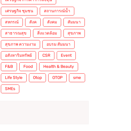
เศรษฐกิจ ชุมชน
สถานการณ์น้ำ
สหกรณ์
สังค
สังคม
สัมมนา
สาธารณสุข
สิ่งแวดล้อม
สุขภาพ
สุขภาพ ความงาม
อบรม สัมมนา
อสังหาริมทรัพย์
CSR
Event
F&B
Food
Health & Beauty
Life Style
Otop
OTOP
sme
SMEs