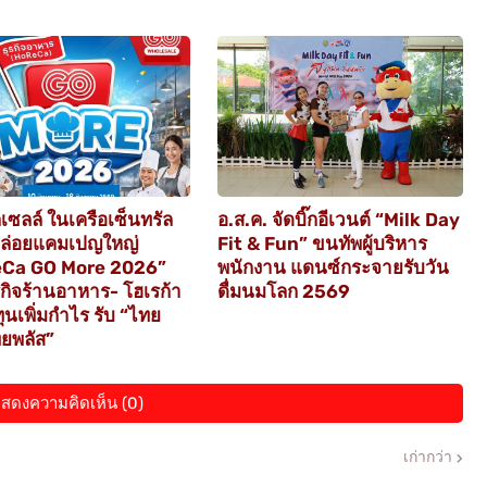
เซลล์ ในเครือเซ็นทรัล
อ.ส.ค. จัดบิ๊กอีเวนต์ “Milk Day
ปล่อยแคมเปญใหญ่
Fit & Fun” ขนทัพผู้บริหาร
Ca GO More 2026”
พนักงาน แดนซ์กระจายรับวัน
รกิจร้านอาหาร- โฮเรก้า
ดื่มนมโลก 2569
ุนเพิ่มกำไร รับ “ไทย
ยพลัส”
สดงความคิดเห็น (0)
เก่ากว่า