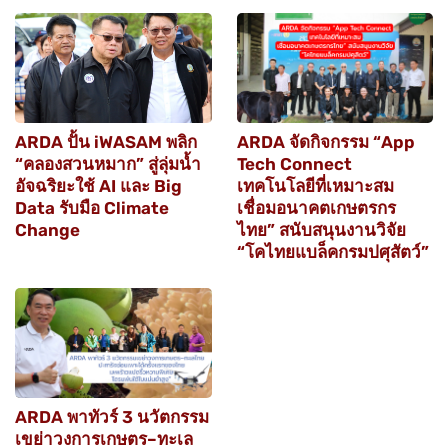
ARDA ปั้น iWASAM พลิก
ARDA จัดกิจกรรม “App
“คลองสวนหมาก” สู่ลุ่มน้ำ
Tech Connect
อัจฉริยะใช้ AI และ Big
เทคโนโลยีที่เหมาะสม
Data รับมือ Climate
เชื่อมอนาคตเกษตรกร
Change
ไทย” สนับสนุนงานวิจัย
“โคไทยแบล็คกรมปศุสัตว์”
ARDA พาทัวร์ 3 นวัตกรรม
เขย่าวงการเกษตร–ทะเล