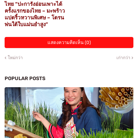
ไทย “ปะการังอ่อนเพาะได้
ครั้งแรกของไทย – มะพร้าว
แปดริ้วหวานพิเศษ – โดรน
พ่นใต้ใบแม่นยำสูง”
แสดงความคิดเห็น (0)
ใหม่กว่า
เก่ากว่า
POPULAR POSTS