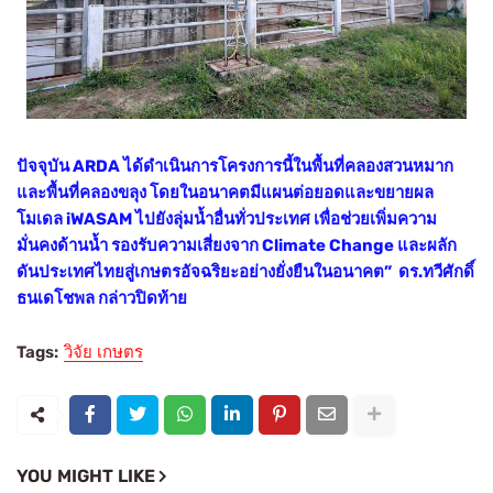
ปัจจุบัน ARDA ได้ดำเนินการโครงการนี้ในพื้นที่คลองสวนหมาก
และพื้นที่คลองขลุง โดยในอนาคตมีแผนต่อยอดและขยายผล
โมเดล iWASAM ไปยังลุ่มน้ำอื่นทั่วประเทศ เพื่อช่วยเพิ่มความ
มั่นคงด้านน้ำ รองรับความเสี่ยงจาก Climate Change และผลัก
ดันประเทศไทยสู่เกษตรอัจฉริยะอย่างยั่งยืนในอนาคต” ดร.ทวีศักดิ์
ธนเดโชพล กล่าวปิดท้าย
Tags:
วิจัย เกษตร
YOU MIGHT LIKE