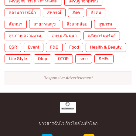
เศรษฐกิจ การค้า การลงทุน
เศรษฐกิจ ชุมชน
สถานการณ์น้ำ
สหกรณ์
สังค
สังคม
สัมมนา
สาธารณสุข
สิ่งแวดล้อม
สุขภาพ
สุขภาพ ความงาม
อบรม สัมมนา
อสังหาริมทรัพย์
CSR
Event
F&B
Food
Health & Beauty
Life Style
Otop
OTOP
sme
SMEs
Responsive Advertisement
ข่าวสารฉับไว ก้าวไกลไปทั่วโลก