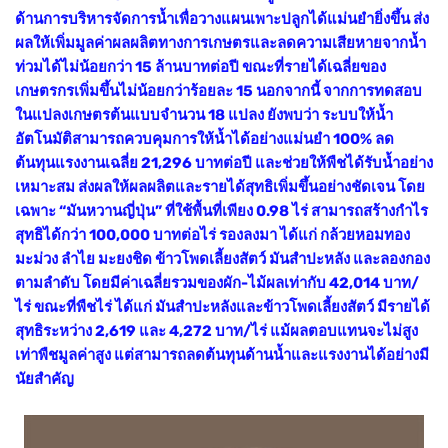
ด้านการบริหารจัดการน้ำเพื่อวางแผนเพาะปลูกได้แม่นยำยิ่งขึ้น ส่ง
ผลให้เพิ่มมูลค่าผลผลิตทางการเกษตรและลดความเสียหายจากนํ้า
ท่วมได้ไม่น้อยกว่า 15 ล้านบาทต่อปี ขณะที่รายได้เฉลี่ยของ
เกษตรกรเพิ่มขึ้นไม่น้อยกว่าร้อยละ 15 นอกจากนี้ จากการทดสอบ
ในแปลงเกษตรต้นแบบจํานวน 18 แปลง ยังพบว่า ระบบให้นํ้า
อัตโนมัติสามารถควบคุมการให้นํ้าได้อย่างแม่นยํา 100% ลด
ต้นทุนแรงงานเฉลี่ย 21,296 บาทต่อปี และช่วยให้พืชได้รับนํ้าอย่าง
เหมาะสม ส่งผลให้ผลผลิตและรายได้สุทธิเพิ่มขึ้นอย่างชัดเจน โดย
เฉพาะ “มันหวานญี่ปุ่น” ที่ใช้พื้นที่เพียง 0.98 ไร่ สามารถสร้างกําไร
สุทธิได้กว่า 100,000 บาทต่อไร่ รองลงมา ได้แก่ กล้วยหอมทอง
มะม่วง ลำไย มะยงชิด ข้าวโพดเลี้ยงสัตว์ มันสำปะหลัง และลองกอง
ตามลำดับ โดยมีค่าเฉลี่ยรวมของผัก-ไม้ผลเท่ากับ 42,014 บาท/
ไร่ ขณะที่พืชไร่ ได้แก่ มันสำปะหลังและข้าวโพดเลี้ยงสัตว์ มีรายได้
สุทธิระหว่าง 2,619 และ 4,272 บาท/ไร่ แม้ผลตอบแทนจะไม่สูง
เท่าพืชมูลค่าสูง แต่สามารถลดต้นทุนด้านนํ้าและแรงงานได้อย่างมี
นัยสําคัญ