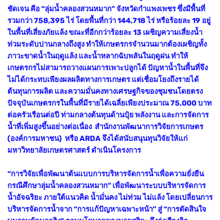
ชัดเจน คือ “ลุ่มน้ำคลองสวนหมาก” จังหวัดกำแพงเพชร ซึ่งมีพื้นที่
รวมกว่า 758,395 ไร่ โดยพื้นที่กว่า 144,718 ไร่ หรือร้อยละ 19 อยู่
ในพื้นที่เสี่ยงภัยแล้ง ขณะที่อีกกว่าร้อยละ 13 เผชิญความเสี่ยงน้ำ
ท่วมระดับปานกลางถึงสูง ทำให้เกษตรกรจำนวนมากต้องเผชิญทั้ง
ภาวะขาดน้ำในฤดูแล้ง และน้ำหลากฉับพลันในฤดูฝน ทำให้
เกษตรกรไม่สามารถวางแผนการเพาะปลูกได้ ปัญหาน้ำในพื้นที่จึง
ไม่ได้กระทบเพียงผลผลิตทางการเกษตร แต่เชื่อมโยงถึงรายได้
ต้นทุนการผลิต และความมั่นคงทางเศรษฐกิจของชุมชนโดยตรง
ปัจจุบันเกษตรกรในพื้นที่มีรายได้เฉลี่ยเพียงประมาณ 75,000 บาท
ต่อครัวเรือนต่อปี ท่ามกลางต้นทุนด้านปุ๋ย พลังงาน และการจัดการ
น้ำที่เพิ่มสูงขึ้นอย่างต่อเนื่อง สำนักงานพัฒนาการวิจัยการเกษตร
(องค์การมหาชน) หรือ ARDA จึงได้สนับสนุนทุนวิจัยให้แก่
มหาวิทยาลัยเกษตรศาสตร์ ดำเนินโครงการ
“การวิจัยเพื่อพัฒนาต้นแบบการบริหารจัดการน้ำเพื่อความยั่งยืน
กรณีศึกษาลุ่มน้ำคลองสวนหมาก” เพื่อพัฒนาระบบบริหารจัดการ
น้ำอัจฉริยะ ภายใต้แนวคิด น้ำมั่นคง ไม่ท่วม ไม่แล้ง โดยเปลี่ยนการ
บริหารจัดการน้ำจาก “การแก้ปัญหาเฉพาะหน้า” สู่ “การตัดสินใจ