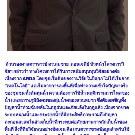
ด้านรองศาสตราจารย์ ดร.สมชาย ดอนเจดีย์ หัวหน้าโครงการวิ
จัยฯ กล่าวว่า ทางโครงการได้รับการสนับสนุนทุนวิจัยอย่างต่อ
เนื่องจาก ARDA โดยจุดเริ่มต้นของงานวิจัยในปีแรก ไม่ได้เริ่มจาก
“เทคโนโลยี” แต่เริ่มจากการลงพื้นที่เพื่อทำความเข้าใจปัญหาจริง
ของชุมชน ทั้งต้นทุนน้ำ ความต้องการใช้น้ำ พฤติกรรมการไหลของ
น้ำ และสภาพภูมิสังคมของลุ่มน้ำคลองสวนหมาก ซึ่งต้องเผชิญทั้ง
ปัญหาน้ำท่วมฉับพลันในฤดูฝนและภัยแล้งในฤดูแล้ง เนื่องจากขาด
ระบบหน่วงน้ำและกระจายน้ำที่มีประสิทธิภาพ รวมถึงปัญหา
ตะกอนสะสมในอ่างเก็บน้ำที่กระทบต่อศักยภาพการกักเก็บน้ำของ
พื้นที่ สิ่งที่ทีมวิจัยพบอย่างชัดเจน คือ เกษตรกรขาดข้อมูลสำหรับใช้