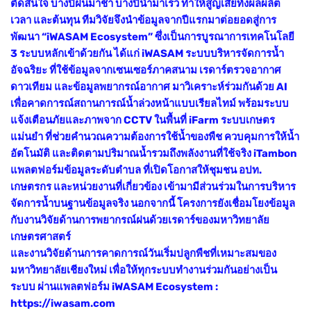
ตัดสินใจ บางปีฝนมาช้า บางปีน้ำมาเร็ว ทำให้สูญเสียทั้งผลผลิต
เวลา และต้นทุน ทีมวิจัยจึงนำข้อมูลจากปีแรกมาต่อยอดสู่การ
พัฒนา “iWASAM Ecosystem” ซึ่งเป็นการบูรณาการเทคโนโลยี
3 ระบบหลักเข้าด้วยกัน ได้แก่ iWASAM ระบบบริหารจัดการน้ำ
อัจฉริยะ ที่ใช้ข้อมูลจากเซนเซอร์ภาคสนาม เรดาร์ตรวจอากาศ
ดาวเทียม และข้อมูลพยากรณ์อากาศ มาวิเคราะห์ร่วมกันด้วย AI
เพื่อคาดการณ์สถานการณ์น้ำล่วงหน้าแบบเรียลไทม์ พร้อมระบบ
แจ้งเตือนภัยและภาพจาก CCTV ในพื้นที่ iFarm ระบบเกษตร
แม่นยำ ที่ช่วยคำนวณความต้องการใช้น้ำของพืช ควบคุมการให้น้ำ
อัตโนมัติ และติดตามปริมาณน้ำรวมถึงพลังงานที่ใช้จริง iTambon
แพลตฟอร์มข้อมูลระดับตำบล ที่เปิดโอกาสให้ชุมชน อปท.
เกษตรกร และหน่วยงานที่เกี่ยวข้อง เข้ามามีส่วนร่วมในการบริหาร
จัดการน้ำบนฐานข้อมูลจริง นอกจากนี้ โครงการยังเชื่อมโยงข้อมูล
กับงานวิจัยด้านการพยากรณ์ฝนด้วยเรดาร์ของมหาวิทยาลัย
เกษตรศาสตร์
และงานวิจัยด้านการคาดการณ์วันเริ่มปลูกพืชที่เหมาะสมของ
มหาวิทยาลัยเชียงใหม่ เพื่อให้ทุกระบบทำงานร่วมกันอย่างเป็น
ระบบ ผ่านแพลตฟอร์ม iWASAM Ecosystem :
https://iwasam.com