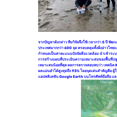
จากปัญหาดังกล่าว ทีมวิจัยจึงใช้เวลากว่า 5 ปี พั
ประเทศมากกว่า 600 จุด ครอบคลุมทั้งฝั่งอ่าวไทยแล
กำหนดเป็นค่าคะแนนปัจจัยสิ่งแวดล้อม นำเข้าระ
การสร้างแผนที่ประเมินความเหมาะสมของพื้นที่ปลูกห
เหมาะสมน้อยที่สุด ผลการตรวจสอบพบว่า เทคนิค K
ผลแม่นยำได้สูงสุดถึง 93% โดยจุดเด่นสำคัญคือ ผู
แอปพลิเคชัน Google Earth บนโทรศัพท์มือถือ และน