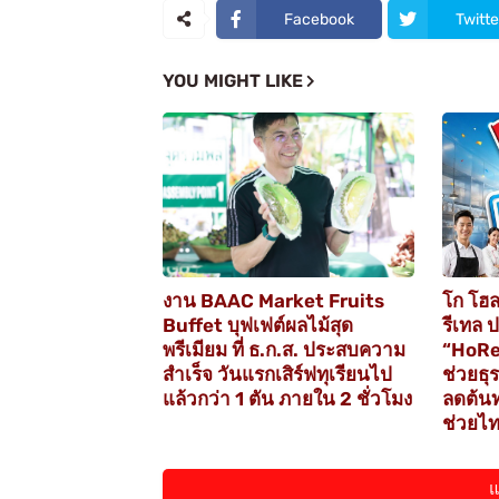
Facebook
Twitte
YOU MIGHT LIKE
งาน BAAC Market Fruits
โก โฮล
Buffet บุฟเฟต์ผลไม้สุด
รีเทล 
พรีเมียม ที่ ธ.ก.ส. ประสบความ
“HoRe
สำเร็จ วันแรกเสิร์ฟทุเรียนไป
ช่วยธุ
แล้วกว่า 1 ตัน ภายใน 2 ชั่วโมง
ลดต้นท
ช่วยไท
แ