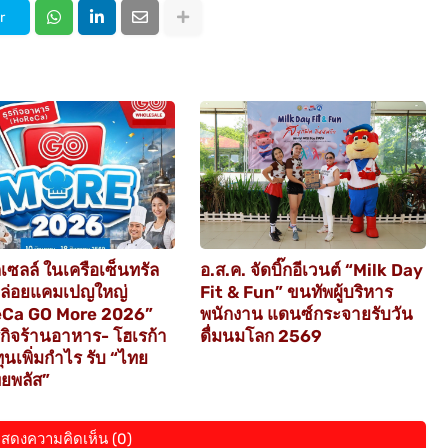
r
เซลล์ ในเครือเซ็นทรัล
อ.ส.ค. จัดบิ๊กอีเวนต์ “Milk Day
ปล่อยแคมเปญใหญ่
Fit & Fun” ขนทัพผู้บริหาร
Ca GO More 2026”
พนักงาน แดนซ์กระจายรับวัน
รกิจร้านอาหาร- โฮเรก้า
ดื่มนมโลก 2569
ุนเพิ่มกำไร รับ “ไทย
ยพลัส”
สดงความคิดเห็น (0)