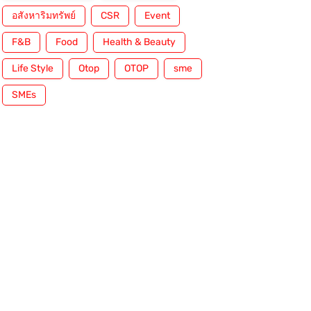
อสังหาริมทรัพย์
CSR
Event
F&B
Food
Health & Beauty
Life Style
Otop
OTOP
sme
SMEs