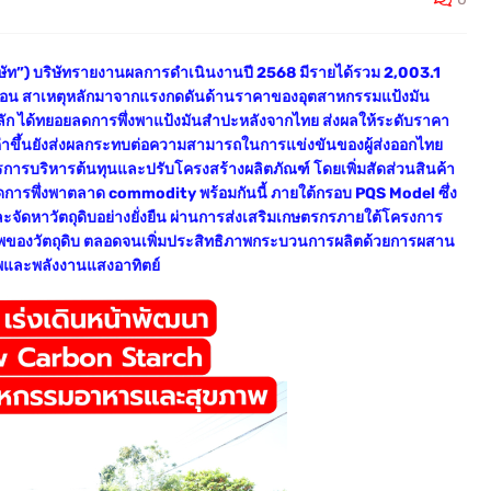
“บริษัท”) บริษัทรายงานผลการดำเนินงานปี 2568 มีรายได้รวม 2,003.1
ก่อน สาเหตุหลักมาจากแรงกดดันด้านราคาของอุตสาหกรรมแป้งมัน
อหลัก ได้ทยอยลดการพึ่งพาแป้งมันสำปะหลังจากไทย ส่งผลให้ระดับราคา
ค่าขึ้นยังส่งผลกระทบต่อความสามารถในการแข่งขันของผู้ส่งออกไทย
าตรการบริหารต้นทุนและปรับโครงสร้างผลิตภัณฑ์ โดยเพิ่มสัดส่วนสินค้า
ละลดการพึ่งพาตลาด commodity พร้อมกันนี้ ภายใต้กรอบ PQS Model ซึ่ง
ละจัดหาวัตถุดิบอย่างยั่งยืน ผ่านการส่งเสริมเกษตรกรภายใต้โครงการ
าพของวัตถุดิบ ตลอดจนเพิ่มประสิทธิภาพกระบวนการผลิตด้วยการผสาน
พและพลังงานแสงอาทิตย์