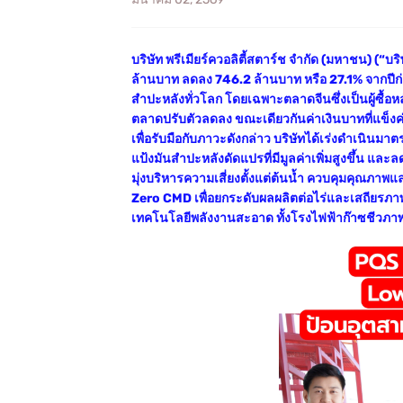
บริษัท พรีเมียร์ควอลิตี้สตาร์ช จำกัด (มหาชน) (
ล้านบาท ลดลง 746.2 ล้านบาท หรือ 27.1% จากปี
สำปะหลังทั่วโลก โดยเฉพาะตลาดจีนซึ่งเป็นผู้ซื้
ตลาดปรับตัวลดลง ขณะเดียวกันค่าเงินบาทที่แข็ง
เพื่อรับมือกับภาวะดังกล่าว บริษัทได้เร่งดำเนินม
แป้งมันสำปะหลังดัดแปรที่มีมูลค่าเพิ่มสูงขึ้น แ
มุ่งบริหารความเสี่ยงตั้งแต่ต้นน้ำ ควบคุมคุณภาพแ
Zero CMD เพื่อยกระดับผลผลิตต่อไร่และเสถียรภ
เทคโนโลยีพลังงานสะอาด ทั้งโรงไฟฟ้าก๊าซชีวภา