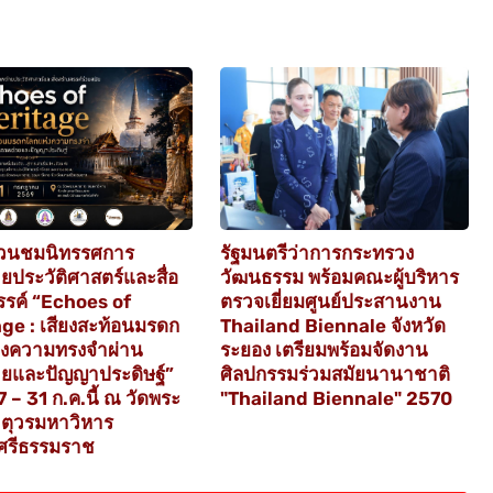
วนชมนิทรรศการ
รัฐมนตรีว่าการกระทรวง
ยประวัติศาสตร์และสื่อ
วัฒนธรรม พร้อมคณะผู้บริหาร
รรค์ “Echoes of
ตรวจเยี่ยมศูนย์ประสานงาน
ge : เสียงสะท้อนมรดก
Thailand Biennale จังหวัด
่งความทรงจำผ่าน
ระยอง เตรียมพร้อมจัดงาน
ายและปัญญาประดิษฐ์”
ศิลปกรรมร่วมสมัยนานาชาติ
27 – 31 ก.ค.นี้ ณ วัดพระ
"Thailand Biennale" 2570
ตุวรมหาวิหาร
ศรีธรรมราช