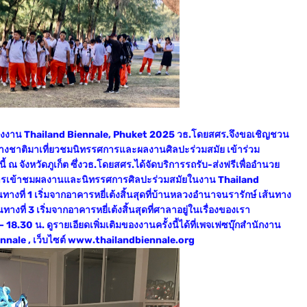
ือนของงาน Thailand Biennale, Phuket 2025 วธ.โดยสศร.จึงขอเชิญชวน
่างชาติมาเที่ยวชมนิทรรศการและผลงานศิลปะร่วมสมัย เข้าร่วม
จังหวัดภูเก็ต ซึ่งวธ.โดยสศร.ได้จัดบริการรถรับ-ส่งฟรีเพื่ออำนวย
ารเข้าชมผลงานและนิทรรศการศิลปะร่วมสมัยในงาน Thailand
างที่ 1 เริ่มจากอาคารหยี่เต้งสิ้นสุดที่บ้านหลวงอำนาจนรารักษ์ เส้นทาง
เส้นทางที่ 3 เริ่มจากอาคารหยี่เต้งสิ้นสุดที่ศาลาอยู่ในเรื่องของเรา
 18.30 น. ดูรายเอียดเพิ่มเติมของงานครั้งนี้ได้ที่เพจเฟซบุ๊กสำนักงาน
iennale , เว็บไซต์ www.thailandbiennale.org