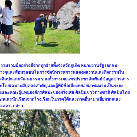
ร่วมมืออย่างดีจากทุกฝ่ายทั้งจังหวัดภูเก็ต หน่วยงานรัฐ เอกชน
หวัดต่างๆและสื่อมวลชนในการจัดนิทรรศการแสดงผลงานและกิจกรรมใน
้านศิลปะและวัฒนธรรม รวมทั้งการเผยแพร่ประชาสัมพันธ์ข้อมูลข่าวสาร
ากโดยเฉพาะมีบุคคลสำคัญและผู้ที่มีชื่อเสียงทยอยมาชมงานเป็นระยะ
และคณะผู้แทนองค์กรศิลปะของฝรั่งเศส ศิลปินชาวต่างชาติ ศิลปินไทย
ักศึกษาและนักเรียนจากโรงเรียนในภาคใต้และภาคอื่นๆมาเยี่ยมชมและ
อ.สศร. กล่าว