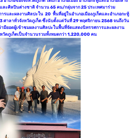
 3 อำเภอของจังหวัดภูเก็ต ได้แก่ อำเภอเมือง อำเภอกะทู้และอำเภอถลาง
ทยและศิลปินต่างชาติ จำนวน 65 คน/กลุ่มจาก 25 ประเทศมาร่วม
รและผลงานศิลปะใน 20 พื้นที่อยู่ในอำเภอเมืองภูเก็ตและอำเภอกะทู้
ลาทั่วจังหวัดภูเก็ต ซึ่งนับตั้งแต่วันที่ 29 พฤศจิกายน 2568 จนถึงวัน
ฏว่ามียอดผู้เข้าชมผลงานศิลปะในพื้นที่จัดแสดงนิทรรศการและผลงาน
ังหวัดภูเก็ตเป็นจำนวนรวมทั้งหมดกว่า 1,220,000 คน