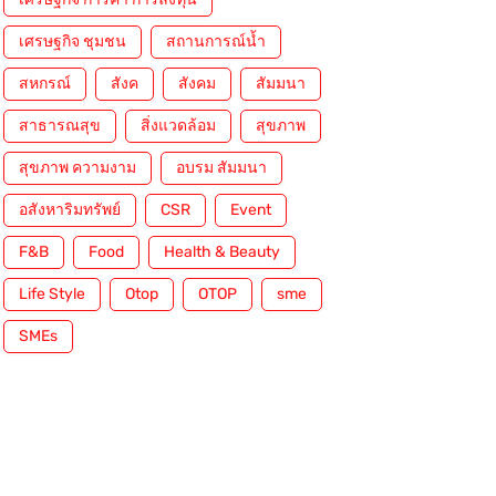
เศรษฐกิจ ชุมชน
สถานการณ์น้ำ
สหกรณ์
สังค
สังคม
สัมมนา
สาธารณสุข
สิ่งแวดล้อม
สุขภาพ
สุขภาพ ความงาม
อบรม สัมมนา
อสังหาริมทรัพย์
CSR
Event
F&B
Food
Health & Beauty
Life Style
Otop
OTOP
sme
SMEs