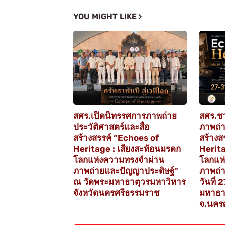
YOU MIGHT LIKE
สศร.เปิดนิทรรศการภาพถ่าย
สศร.ช
ประวัติศาสตร์และสื่อ
ภาพถ่า
สร้างสรรค์ “Echoes of
สร้างส
Heritage : เสียงสะท้อนมรดก
Herita
โลกแห่งความทรงจำผ่าน
โลกแห
ภาพถ่ายและปัญญาประดิษฐ์”
ภาพถ่
ณ วัดพระมหาธาตุวรมหาวิหาร
วันที่ 
จังหวัดนครศรีธรรมราช
มหาธา
จ.นคร