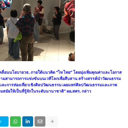
คลื่อนนโยบายวธ. ภายใต้แนวคิด “ไท ไทย” โดยมุ่งเพิ่มคุณค่าและโอกาส
ความสามารถการแข่งขันบนเวทีโลกเพื่อสืบสาน สร้างสรรค์นำวัฒนธรรม
ยนรู้และการท่องเที่ยวเชิงศิลปวัฒนธรรม เผยแพร่ศิลปวัฒนธรรมและภาพ
มัยให้เป็นที่รู้จักในระดับนานาชาติ” ผอ.สศร. กล่าว
r