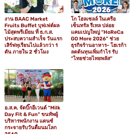
งาน BAAC Market
โก โฮลเซลล์ ในเครือ
Fruits Buffet บุฟเฟต์ผล
เซ็นทรัล รีเทล ปล่อย
ไม้สุดพรีเมียม ที่ ธ.ก.ส.
แคมเปญใหญ่ “HoReCa
ประสบความสำเร็จ วันแรก
GO More 2026” ช่วย
เสิร์ฟทุเรียนไปแล้วกว่า 1
ธุรกิจร้านอาหาร- โฮเรก้า
ตัน ภายใน 2 ชั่วโมง
ลดต้นทุนเพิ่มกำไร รับ
“ไทยช่วยไทยพลัส”
อ.ส.ค. จัดบิ๊กอีเวนต์ “Milk
Day Fit & Fun” ขนทัพผู้
บริหารพนักงาน แดนซ์
กระจายรับวันดื่มนมโลก
2569