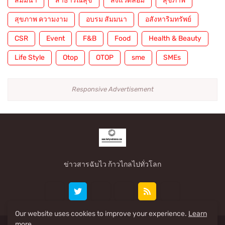
สัมมนา
สาธารณสุข
สิ่งแวดล้อม
สุขภาพ
สุขภาพ ความงาม
อบรม สัมมนา
อสังหาริมทรัพย์
CSR
Event
F&B
Food
Health & Beauty
Life Style
Otop
OTOP
sme
SMEs
Responsive Advertisement
ข่าวสารฉับไว ก้าวไกลไปทั่วโลก
Our website uses cookies to improve your experience.
Learn
more