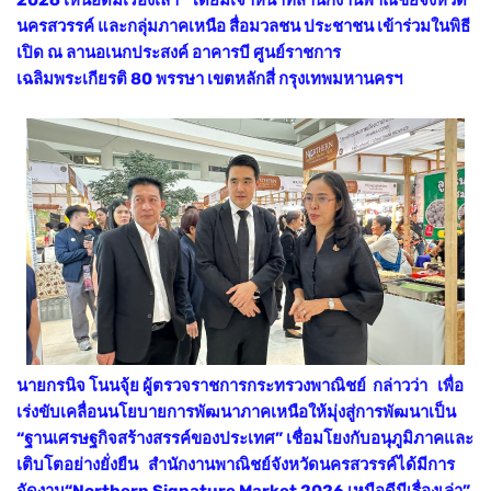
นครสวรรค์ และกลุ่มภาคเหนือ สื่อมวลชน ประชาชน เข้าร่วมในพิธี
เปิด ณ ลานอเนกประสงค์ อาคารบี ศูนย์ราชการ
เฉลิมพระเกียรติ 80 พรรษา เขตหลักสี่ กรุงเทพมหานครฯ
นายกรนิจ โนนจุ้ย ผู้ตรวจราชการกระทรวงพาณิชย์ กล่าวว่า เพื่อ
เร่งขับเคลื่อนนโยบายการพัฒนาภาคเหนือให้มุ่งสู่การพัฒนาเป็น
“ฐานเศรษฐกิจสร้างสรรค์ของประเทศ” เชื่อมโยงกับอนุภูมิภาคและ
เติบโตอย่างยั่งยืน สำนักงานพาณิชย์จังหวัดนครสวรรค์ได้มีการ
จัดงาน“Northern Signature Market 2026 เหนือดีมีเรื่องเล่า”