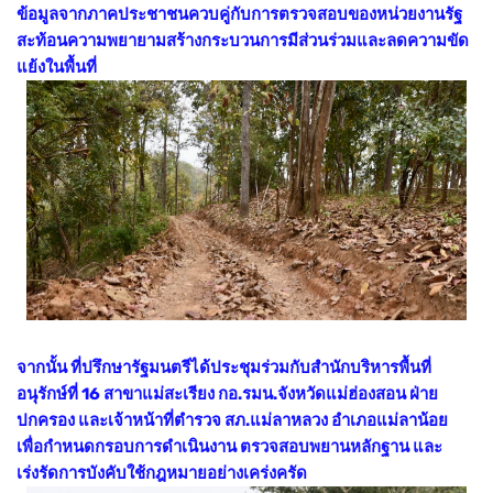
ข้อมูลจากภาคประชาชนควบคู่กับการตรวจสอบของหน่วยงานรัฐ
สะท้อนความพยายามสร้างกระบวนการมีส่วนร่วมและลดความขัด
แย้งในพื้นที่
จากนั้น ที่ปรึกษารัฐมนตรีได้ประชุมร่วมกับสำนักบริหารพื้นที่
อนุรักษ์ที่ 16 สาขาแม่สะเรียง กอ.รมน.จังหวัดแม่ฮ่องสอน ฝ่าย
ปกครอง และเจ้าหน้าที่ตำรวจ สภ.แม่ลาหลวง อำเภอแม่ลาน้อย
เพื่อกำหนดกรอบการดำเนินงาน ตรวจสอบพยานหลักฐาน และ
เร่งรัดการบังคับใช้กฎหมายอย่างเคร่งครัด