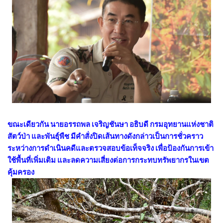
ขณะเดียวกัน นายอรรถพล เจริญชันษา อธิบดี กรมอุทยานแห่งชาติ
สัตว์ป่า และพันธุ์พืช มีคำสั่งปิดเส้นทางดังกล่าวเป็นการชั่วคราว
ระหว่างการดำเนินคดีและตรวจสอบข้อเท็จจริง เพื่อป้องกันการเข้า
ใช้พื้นที่เพิ่มเติม และลดความเสี่ยงต่อการกระทบทรัพยากรในเขต
คุ้มครอง