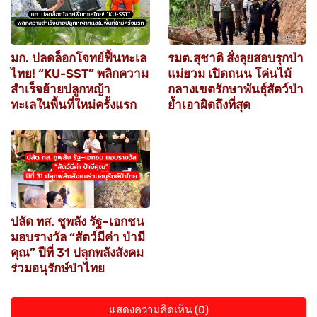
มก. ปลดล็อกโจทย์ฟื้นทะเล
รมต.สุชาติ สั่งลุยสอบรุกป่า
ไทย! “KU-SST” พลิกความ
แม่ยวม เปิดถนน โค่นไม้
สำเร็จย้ายปลูกหญ้า
กลางเขตรักษาพันธุ์สัตว์ป่า
ทะเลในพื้นที่ใหม่ครั้งแรก
ย้ำเอาผิดถึงที่สุด
ปลัด ทส. ชูพลัง รัฐ–เอกชน
มอบรางวัล “สัตว์มีค่า ป่ามี
คุณ” ปีที่ 31 ปลุกพลังสังคม
ร่วมอนุรักษ์ป่าไทย
แสดงความคิดเห็น (0)