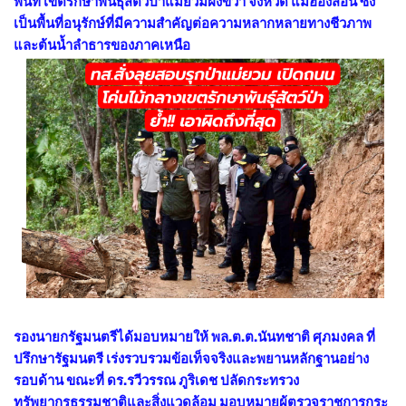
พื้นที่ เขตรักษาพันธุ์สัตว์ป่าแม่ยวมฝั่งขวา จังหวัด แม่ฮ่องสอน ซึ่ง
เป็นพื้นที่อนุรักษ์ที่มีความสำคัญต่อความหลากหลายทางชีวภาพ
และต้นน้ำลำธารของภาคเหนือ
รองนายกรัฐมนตรีได้มอบหมายให้ พล.ต.ต.นันทชาติ ศุภมงคล ที่
ปรึกษารัฐมนตรี เร่งรวบรวมข้อเท็จจริงและพยานหลักฐานอย่าง
รอบด้าน ขณะที่ ดร.รวีวรรณ ภูริเดช ปลัดกระทรวง
ทรัพยากรธรรมชาติและสิ่งแวดล้อม มอบหมายผู้ตรวจราชการกระ