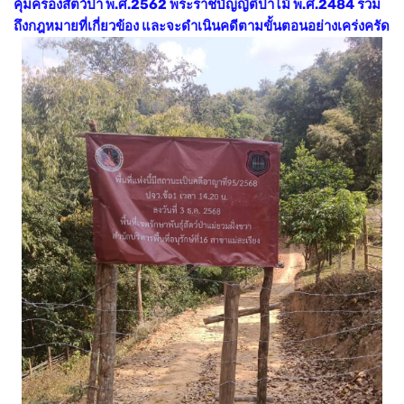
คุ้มครองสัตว์ป่า พ.ศ.2562 พระราชบัญญัติป่าไม้ พ.ศ.2484 รวม
ถึงกฎหมายที่เกี่ยวข้อง และจะดำเนินคดีตามขั้นตอนอย่างเคร่งครัด