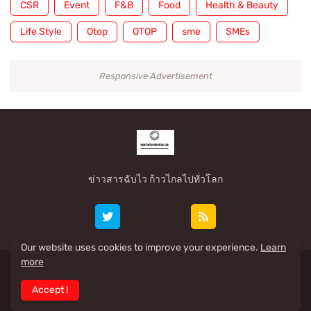
CSR
Event
F&B
Food
Health & Beauty
Life Style
Otop
OTOP
sme
SMEs
Responsive Advertisement
ข่าวสารฉับไว ก้าวไกลไปทั่วโลก
Our website uses cookies to improve your experience.
Learn
more
Share By: www.taekpradennews.com
Accept !
Home
About
Contact Us
RTL Version