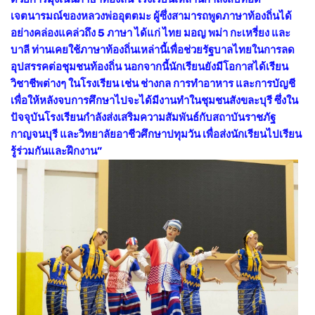
เจตนารมณ์ของหลวงพ่ออุตตมะ ผู้ซึ่งสามารถพูดภาษาท้องถิ่นได้
อย่างคล่องแคล่วถึง 5 ภาษา ได้แก่ ไทย มอญ พม่า กะเหรี่ยง และ
บาลี ท่านเคยใช้ภาษาท้องถิ่นเหล่านี้เพื่อช่วยรัฐบาลไทยในการลด
อุปสรรคต่อชุมชนท้องถิ่น นอกจากนี้นักเรียนยังมีโอกาสได้เรียน
วิชาชีพต่างๆ ในโรงเรียน เช่น ช่างกล การทำอาหาร และการบัญชี
เพื่อให้หลังจบการศึกษาไปจะได้มีงานทำในชุมชนสังขละบุรี ซึ่งใน
ปัจจุบันโรงเรียนกำลังส่งเสริมความสัมพันธ์กับสถาบันราชภัฐ
กาญจนบุรี และวิทยาลัยอาชีวศึกษาปทุมวัน เพื่อส่งนักเรียนไปเรียน
รู้ร่วมกันและฝึกงาน”