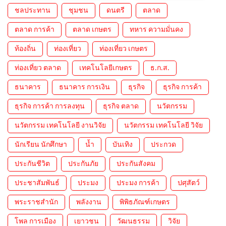
ชลประทาน
ชุมชน
ดนตรี
ตลาด
ตลาด การค้า
ตลาด เกษตร
ทหาร ความมั่นคง
ท้องถิ่น
ท่องเที่ยว
ท่องเที่ยว เกษตร
ท่องเที่ยว ตลาด
เทคโนโลยีเกษตร
ธ.ก.ส.
ธนาคาร
ธนาคาร การเงิน
ธุรกิจ
ธุรกิจ การค้า
ธุรกิจ การค้า การลงทุน
ธุรกิจ ตลาด
นวัตกรรม
นวัตกรรม เทคโนโลยี งานวิจัย
นวัตกรรม เทคโนโลยี วิจัย
นักเรียน นักศึกษา
น้ำ
บันเทิง
ประกวด
ประกันชีวิต
ประกันภัย
ประกันสังคม
ประชาสัมพันธ์
ประมง
ประมง การค้า
ปศุสัตว์
พระราชสำนัก
พลังงาน
พิพิธภัณฑ์เกษตร
โพล การเมือง
เยาวชน
วัฒนธรรม
วิจัย