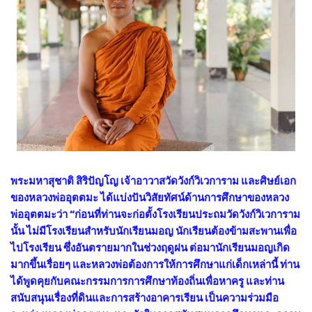
พระมหาสุชาติ สิริปัญโญ เจ้าอาวาสวัดวังก์วิเวการาม และศิษย์เอก
ของหลวงพ่ออุตตมะ ได้แบ่งปันวิสัยทัศน์ด้านการศึกษาของหลวง
พ่ออุตตมะว่า “ก่อนที่ท่านจะก่อตั้งโรงเรียนประถมวัดวังก์วิเวการาม
นั้น ไม่มีโรงเรียนสำหรับนักเรียนมอญ นักเรียนต้องข้ามสะพานเพื่อ
ไปโรงเรียน ซึ่งอันตรายมากในช่วงฤดูฝน ต่อมานักเรียนมอญเกิด
มากขึ้นเรื่อยๆ และหลวงพ่อต้องการให้การศึกษาแก่เด็กเหล่านี้ ท่าน
ได้พูดคุยกับคณะกรรมการการศึกษาท้องถิ่นเพื่อหาครู และท่าน
สนับสนุนเรื่องที่ดินและการสร้างอาคารเรียน เป็นความร่วมมือ