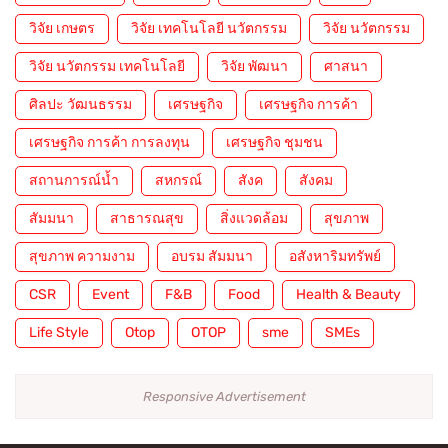
วิจัย เกษตร
วิจัย เทคโนโลยี นวัตกรรม
วิจัย นวัตกรรม
วิจัย นวัตกรรม เทคโนโลยี
วิจัย พัฒนา
ศาสนา
ศิลปะ วัฒนธรรม
เศรษฐกิจ
เศรษฐกิจ การค้า
เศรษฐกิจ การค้า การลงทุน
เศรษฐกิจ ชุมชน
สถานการณ์น้ำ
สหกรณ์
สังค
สังคม
สัมมนา
สาธารณสุข
สิ่งแวดล้อม
สุขภาพ
สุขภาพ ความงาม
อบรม สัมมนา
อสังหาริมทรัพย์
CSR
Event
F&B
Food
Health & Beauty
Life Style
Otop
OTOP
sme
SMEs
Responsive Advertisement