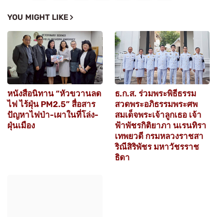
YOU MIGHT LIKE
หนังสือนิทาน “หัวขวานลด
ธ.ก.ส. ร่วมพระพิธีธรรม
ไฟ ไร้ฝุ่น PM2.5” สื่อสาร
สวดพระอภิธรรมพระศพ
ปัญหาไฟป่า-เผาในที่โล่ง-
สมเด็จพระเจ้าลูกเธอ เจ้า
ฝุ่นเมือง
ฟ้าพัชรกิติยาภา นเรนทิรา
เทพยวดี กรมหลวงราชสา
ริณีสิริพัชร มหาวัชรราช
ธิดา