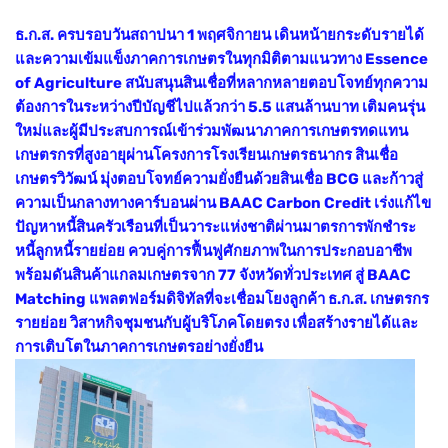
ธ.ก.ส. ครบรอบวันสถาปนา 1 พฤศจิกายน เดินหน้ายกระดับรายได้
และความเข้มแข็งภาคการเกษตรในทุกมิติตามแนวทาง Essence
of Agriculture สนับสนุนสินเชื่อที่หลากหลายตอบโจทย์ทุกความ
ต้องการในระหว่างปีบัญชีไปแล้วกว่า 5.5 แสนล้านบาท เติมคนรุ่น
ใหม่และผู้มีประสบการณ์เข้าร่วมพัฒนาภาคการเกษตรทดแทน
เกษตรกรที่สูงอายุผ่านโครงการโรงเรียนเกษตรธนากร สินเชื่อ
เกษตรวิวัฒน์ มุ่งตอบโจทย์ความยั่งยืนด้วยสินเชื่อ BCG และก้าวสู่
ความเป็นกลางทางคาร์บอนผ่าน BAAC Carbon Credit เร่งแก้ไข
ปัญหาหนี้สินครัวเรือนที่เป็นวาระแห่งชาติผ่านมาตรการพักชำระ
หนี้ลูกหนี้รายย่อย ควบคู่การฟื้นฟูศักยภาพในการประกอบอาชีพ
พร้อมดันสินค้าแกลมเกษตรจาก 77 จังหวัดทั่วประเทศ สู่ BAAC
Matching แพลตฟอร์มดิจิทัลที่จะเชื่อมโยงลูกค้า ธ.ก.ส. เกษตรกร
รายย่อย วิสาหกิจชุมชนกับผู้บริโภคโดยตรง เพื่อสร้างรายได้และ
การเติบโตในภาคการเกษตรอย่างยั่งยืน