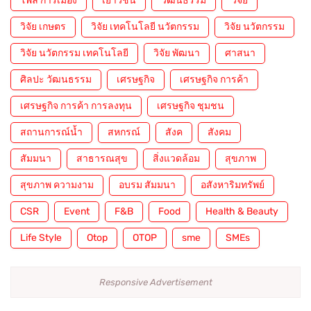
โพล การเมือง
เยาวชน
วัฒนธรรม
วิจัย
วิจัย เกษตร
วิจัย เทคโนโลยี นวัตกรรม
วิจัย นวัตกรรม
วิจัย นวัตกรรม เทคโนโลยี
วิจัย พัฒนา
ศาสนา
ศิลปะ วัฒนธรรม
เศรษฐกิจ
เศรษฐกิจ การค้า
เศรษฐกิจ การค้า การลงทุน
เศรษฐกิจ ชุมชน
สถานการณ์น้ำ
สหกรณ์
สังค
สังคม
สัมมนา
สาธารณสุข
สิ่งแวดล้อม
สุขภาพ
สุขภาพ ความงาม
อบรม สัมมนา
อสังหาริมทรัพย์
CSR
Event
F&B
Food
Health & Beauty
Life Style
Otop
OTOP
sme
SMEs
Responsive Advertisement