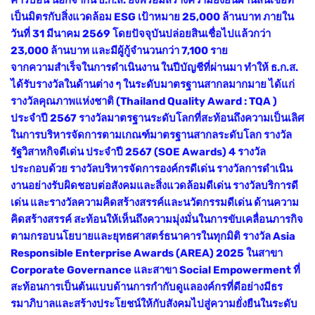
คาร์บอน นอกจากนี้ ธ.ก.ส. ยังพร้อมสร้างความยั่งยืนผ่านสินเชื่อที่
เป็นมิตรกับสิ่งแวดล้อม ESG เป้าหมาย 25,000 ล้านบาท ภายใน
วันที่ 31 มีนาคม 2569 โดยปัจจุบันปล่อยสินเชื่อไปแล้วกว่า
23,000 ล้านบาท และมีผู้กู้จำนวนกว่า 7,100 ราย
จากความสำเร็จในการดำเนินงาน ในปีบัญชีที่ผ่านมา ทำให้ ธ.ก.ส.
ได้รับรางวัลในด้านต่าง ๆ ในระดับมาตรฐานสากลมากมาย ได้แก่
รางวัลคุณภาพแห่งชาติ (Thailand Quality Award : TQA )
ประจำปี 2567 รางวัลมาตรฐานระดับโลกที่สะท้อนถึงความเป็นเลิศ
ในการบริหารจัดการตามเกณฑ์มาตรฐานสากลระดับโลก รางวัล
รัฐวิสาหกิจดีเด่น ประจำปี 2567 (SOE Awards) 4 รางวัล
ประกอบด้วย รางวัลบริหารจัดการองค์กรดีเด่น รางวัลการดำเนิน
งานอย่างรับผิดชอบต่อสังคมและสิ่งแวดล้อมดีเด่น รางวัลบริการดี
เด่น และรางวัลความคิดสร้างสรรค์และนวัตกรรมดีเด่น ด้านความ
คิดสร้างสรรค์ สะท้อนให้เห็นถึงความมุ่งมั่นในการขับเคลื่อนภารกิจ
ตามกรอบนโยบายและยุทธศาสตร์ธนาคารในทุกมิติ รางวัล Asia
Responsible Enterprise Awards (AREA) 2025 ในสาขา
Corporate Governance และสาขา Social Empowerment ที่
สะท้อนการเป็นต้นแบบด้านการกำกับดูแลองค์กรที่ดีอย่างมีธร
รมาภิบาลและสร้างประโยชน์ให้กับสังคมไปสู่ความยั่งยืนในระดับ