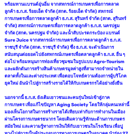
พร้อมทานแบรนด์อุ่นอิ่ม จากสหกรณ์การเกษตรเพื่อการตลาด
ลูกค้า ธ.ก.ส. ร้อยเอ็ด จำกัด (สกต. ร้อยเอ็ด จำกัด) สหกรณ์
การเกษตรเพื่อการตลาดลูกค้า ธ.ก.ส. สุรินทร์ จำกัด (สกต. สุรินทร์
จำกัด) สหกรณ์การเกษตรเพื่อการตลาดลูกค้า ธ.ก.ส. นครปฐม
จำกัด (สกต. นครปฐม จำกัด) และน้ำสับปะรดกระป๋อง แบรนด์
Sure Juice จากสหกรณ์การเกษตรเพื่อการตลาดลูกค้า ธ.ก.ส.
ราชบุรี จำกัด (สกต. ราชบุรี จำกัด) ซึ่ง ธ.ก.ส. จะดำเนินการ
สนับสนุนต่อยอดไปยังสหกรณ์เกษตรเพื่อตลาดลูกค้า ธ.ก.ส. อื่น ๆ
ต่อไป พร้อมหนุนการท่องเที่ยวชุมชมในรูปแบบ Agro-Tourism
และผลักดันการสร้างสินค้าเกษตรมูลค่าสูงที่สามารถจำหน่ายใน
ตลาดทั้งในและต่างประเทศ เพื่อตอบโจทย์ความต้องการผู้บริโภค
ยุคใหม่ อันนำไปสู่การสร้างรายได้ให้กับเกษตรกรได้อย่างยั่งยืน
นอกจากนี้ ธ.ก.ส. ยังเติมเยาวชนและคนรุ่นใหม่เข้าสู่ภาค
การเกษตร เพื่อแก้ไขปัญหา Aging Society โดยให้กลุ่มคนเหล่านี้
มองเห็นโอกาสในการสร้างรายได้เทียบเท่ากับการทำงานในเมือง
ผ่านโครงการเกษตรธนากร โดยเติมความรู้ทักษะด้านการเกษตร
สมัยใหม่ และความรู้ทางการเงินให้กับเยาวชนในโรงเรียน เพื่อปู
ทางไปสู่การเป็นผู้ประกอบการทางการเกษตรในอนาคต นำร่อง 27