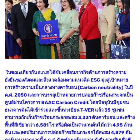
ในขณะเดียวกัน ธ.ก.ส ได้ขับเคลื่อนภารกิจด้านการสร้างความ
ยั่งยืนของสังคมและสิ่งแวดล้อมตามแนวคิด ESG มุ่งสู่เป้าหมาย
การสร้างความเป็นกลางทางคาร์บอน (Carbon neutrality) ในปี
ค.ศ. 2050 และการบรรลุเป้าหมายการปล่อยก๊าซเรือนกระจกเป็น
ศูนย์ผ่านโครงการ BAAC Carbon Credit โดยปัจจุบันมีชุมชน
ธนาคารต้นไม้เข้าร่วมและขึ้นทะเบียน T-VER แล้ว 35 ชุมชน
สามารถกักเก็บก๊าซเรือนกระจกสะสม 3,331 ตันคาร์บอน และสร้าง
พื้นที่สีเขียวกว่า 6,581 ไร่ หรือคิดเป็นจำนวนต้นไม้กว่า 4.95 ล้าน
ต้น และลดปริมาณการปล่อยก๊าซเรือนกระจกได้สะสม 4,879 ตัน