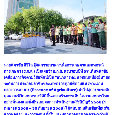
นายฉัตรชัย ศิริไล ผู้จัดการธนาคารเพื่อการเกษตรและสหกรณ์
การเกษตร (ธ.ก.ส.) เปิดเผยว่า ธ.ก.ส. ครบรอบปีที่ 59 เดินหน้าขับ
เคลื่อนภารกิจตามวิสัยทัศน์เป็น “ธนาคารพัฒนาชนบทที่ยั่งยืน” ยก
ระดับการประกอบอาชีพของเกษตรกรทุกมิติตามแนวทางแกน
กลางการเกษตร (Essence of Agriculture) นำไปสู่การยกระดับ
คุณภาพชีวิตเกษตรกรให้ดีขึ้นและสร้างการเติบโตภาคเกษตรไทย
อย่างมั่นคงและยั่งยืน เผยผลการดำเนินงานครึ่งปีบัญชี 2568 (1
เมษายน 2568 – 30 กันยายน 2568) ได้สนับสนุนสินเชื่อเพื่อเสริม
สภาพคล่องและการลงทุน ทั้งในและนอกภาคการเกษตรระหว่างปี