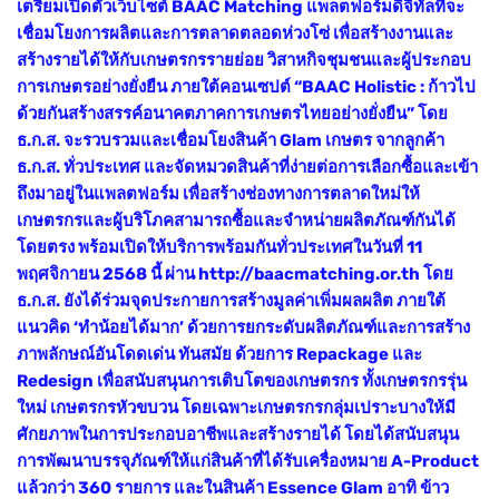
เตรียมเปิดตัวเว็บไซต์ BAAC Matching แพลตฟอร์มดิจิทัลที่จะ
เชื่อมโยงการผลิตและการตลาดตลอดห่วงโซ่ เพื่อสร้างงานและ
สร้างรายได้ให้กับเกษตรกรรายย่อย วิสาหกิจชุมชนและผู้ประกอบ
การเกษตรอย่างยั่งยืน ภายใต้คอนเซปต์ “BAAC Holistic : ก้าวไป
ด้วยกันสร้างสรรค์อนาคตภาคการเกษตรไทยอย่างยั่งยืน” โดย
ธ.ก.ส. จะรวบรวมและเชื่อมโยงสินค้า Glam เกษตร จากลูกค้า
ธ.ก.ส. ทั่วประเทศ และจัดหมวดสินค้าที่ง่ายต่อการเลือกซื้อและเข้า
ถึงมาอยู่ในแพลตฟอร์ม เพื่อสร้างช่องทางการตลาดใหม่ให้
เกษตรกรและผู้บริโภคสามารถซื้อและจำหน่ายผลิตภัณฑ์กันได้
โดยตรง พร้อมเปิดให้บริการพร้อมกันทั่วประเทศในวันที่ 11
พฤศจิกายน 2568 นี้ ผ่าน http://baacmatching.or.th โดย
ธ.ก.ส. ยังได้ร่วมจุดประกายการสร้างมูลค่าเพิ่มผลผลิต ภายใต้
แนวคิด ‘ทำน้อยได้มาก’ ด้วยการยกระดับผลิตภัณฑ์และการสร้าง
ภาพลักษณ์อันโดดเด่น ทันสมัย ด้วยการ Repackage และ
Redesign เพื่อสนับสนุนการเติบโตของเกษตรกร ทั้งเกษตรกรรุ่น
ใหม่ เกษตรกรหัวขบวน โดยเฉพาะเกษตรกรกลุ่มเปราะบางให้มี
ศักยภาพในการประกอบอาชีพและสร้างรายได้ โดยได้สนับสนุน
การพัฒนาบรรจุภัณฑ์ให้แก่สินค้าที่ได้รับเครื่องหมาย A-Product
แล้วกว่า 360 รายการ และในสินค้า Essence Glam อาทิ ข้าว