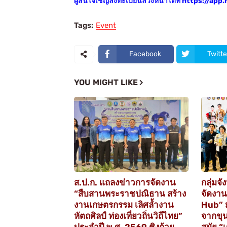
ผู้สนใจเชิญลงทะเบียนล่วงหน้าได้ที่ https://ap
Tags:
Event
Facebook
Twitte
YOU MIGHT LIKE
ส.ป.ก. แถลงข่าวการจัดงาน
กลุ่มจ
“สืบสานพระราชปณิธาน สร้าง
จัดงา
งานเกษตรกรรม เลิศล้ำงาน
Hub” 
หัตถศิลป์ ท่องเที่ยวถิ่นวิถีไทย”
จากขุน
ประจำปี พ.ศ. 2569 ชิงถ้วย
สมัย “