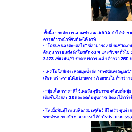
ทั้งนี้ ภายหลังการแถลงข่าว ผอ.ARDA ยังได้นำชมต
ความก้าวหน้าที่จับต้องได้ อาทิ
• “โดรนขนส่งผัก–ผลไม้” ที่สามารถเปลี่ยนชีวิตเกษ
ต้นทุนการขนส่ง ผักใบสลัด 63 % และพืชผลทั่วไป 36
2,173 เที่ยวบิน/ปี ราคาบริการเฉลี่ย ต่ำกว่า 250 บ
• เทคโนโลยีเพาะหอยมุกน้ำจืด “ราชินีแห่งอัญมณี
เดือน สร้างรายได้แก่เกษตรกร/เอกชน ไม่ต่ำกว่า 1
• “ปุ๋ยเสื้อเกราะ” ที่ใช้เศษวัสดุชีวภาพเคลือบเม็ดป
เพิ่มขึ้นร้อยละ 25 และลดต้นทุนการผลิตลงได้กว่
• โคเนื้อพันธุ์ไทยแบล็คกรมปศุสัตว์ ที่โตเร็ว ขุนง่
หากจำหน่ายแล้ว จะสามารถได้กำไรประมาณ 55