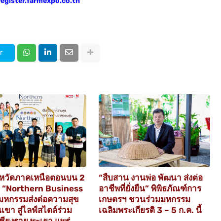
p.register.farmexpo.co.th
r
ังหวัดภาคเหนือตอนบน 2
“สืบสาน งานพ่อ พัฒนา ส่งต่อ
น “Northern Business
อาชีพที่ยั่งยืน” พิพิธภัณฑ์การ
มหกรรมส่งต่อความสุข
เกษตรฯ ชวนร่วมมหกรรม
เขา สู่ไลฟ์สไตล์ร่วม
เฉลิมพระเกียรติ 3 – 5 ก.ค. นี้
เชียงราย พะเยา แพร่