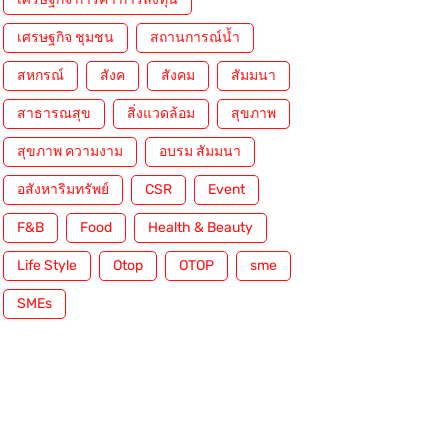
เศรษฐกิจ ชุมชน
สถานการณ์น้ำ
สหกรณ์
สังค
สังคม
สัมมนา
สาธารณสุข
สิ่งแวดล้อม
สุขภาพ
สุขภาพ ความงาม
อบรม สัมมนา
อสังหาริมทรัพย์
CSR
Event
F&B
Food
Health & Beauty
Life Style
Otop
OTOP
sme
SMEs