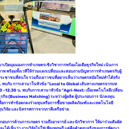
ะมาเปิดมุมมองการทำเกษตรเชิงวิชาการพร้อมไอเดียธุรกิจใหม่ เน้นการ
ิภาพ พร้อมทั้งเวทีให้ร่วมแลกเปลี่ยนและสอบถามปัญหาการทำเกษตรกับผู้
ประชาชนที่สนใจ รวมถึงเยาวชนที่อยากเห็นว่าเกษตรสมัยใหม่ทำได้จริง
0 น. พบกับ การเสวนาในหัวข้อ “Local to Global เส้นทางเกษตรจากบท
11.30 -12.30 น. พบกับการเสวนาหัวข้อ “Agri-Next: เมื่อเทคโนโลยีเปลี่ยน
ุรกิจ (Business Matching) ระหว่างผู้ผลิต ผู้ประกอบการ นักลงทุน
พื่อการทำข้อตกลงร่วมทุนหรือการซื้อขายผลิตภัณฑ์และเทคโนโลยี
ุนวิจัย และนิทรรศการจากภาคีเครือข่าย
ะกอบการด้านการเกษตร รวมถึงอาจารย์ และนักวิชาการ ให้มาร่วมสัมผัส
เราจะได้เห็นว่า งานวิจัยไม่ใช่เพียงทฤษฎี แต่คือคำตอบจริงของการพัฒนา