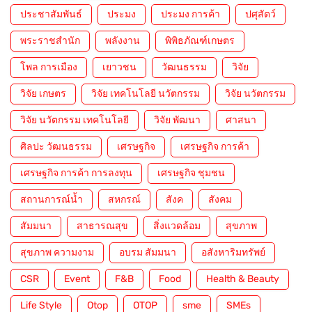
ประชาสัมพันธ์
ประมง
ประมง การค้า
ปศุสัตว์
พระราชสำนัก
พลังงาน
พิพิธภัณฑ์เกษตร
โพล การเมือง
เยาวชน
วัฒนธรรม
วิจัย
วิจัย เกษตร
วิจัย เทคโนโลยี นวัตกรรม
วิจัย นวัตกรรม
วิจัย นวัตกรรม เทคโนโลยี
วิจัย พัฒนา
ศาสนา
ศิลปะ วัฒนธรรม
เศรษฐกิจ
เศรษฐกิจ การค้า
เศรษฐกิจ การค้า การลงทุน
เศรษฐกิจ ชุมชน
สถานการณ์น้ำ
สหกรณ์
สังค
สังคม
สัมมนา
สาธารณสุข
สิ่งแวดล้อม
สุขภาพ
สุขภาพ ความงาม
อบรม สัมมนา
อสังหาริมทรัพย์
CSR
Event
F&B
Food
Health & Beauty
Life Style
Otop
OTOP
sme
SMEs