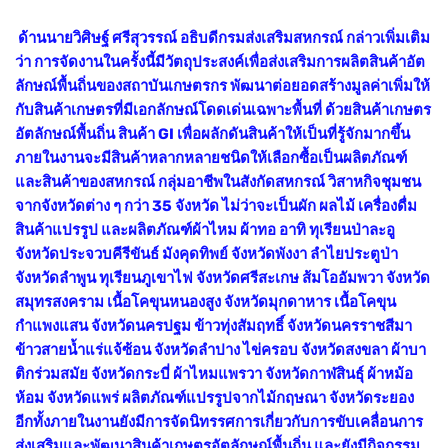
ด้านนายวิศิษฐ์ ศรีสุวรรณ์ อธิบดีกรมส่งเสริมสหกรณ์ กล่าวเพิ่มเติม
ว่า การจัดงานในครั้งนี้มีวัตถุประสงค์เพื่อส่งเสริมการผลิตสินค้าอัต
ลักษณ์พื้นถิ่นของสถาบันเกษตรกร พัฒนาต่อยอดสร้างมูลค่าเพิ่มให้
กับสินค้าเกษตรที่มีเอกลักษณ์โดดเด่นเฉพาะพื้นที่ ด้วยสินค้าเกษตร
อัตลักษณ์พื้นถิ่น สินค้า GI เพื่อผลักดันสินค้าให้เป็นที่รู้จักมากขึ้น
ภายในงานจะมีสินค้าหลากหลายชนิดให้เลือกซื้อเป็นผลิตภัณฑ์
และสินค้าของสหกรณ์ กลุ่มอาชีพในสังกัดสหกรณ์ วิสาหกิจชุมชน
จากจังหวัดต่าง ๆ กว่า 35 จังหวัด ไม่ว่าจะเป็นผัก ผลไม้ เครื่องดื่ม
สินค้าแปรรูป และผลิตภัณฑ์ผ้าไหม ผ้าทอ อาทิ ทุเรียนป่าละอู
จังหวัดประจวบคีรีขันธ์ มังคุดทิพย์ จังหวัดพังงา ลำไยประตูป่า
จังหวัดลำพูน ทุเรียนภูเขาไฟ จังหวัดศรีสะเกษ ส้มโออัมพวา จังหวัด
สมุทรสงคราม เนื้อโคขุนหนองสูง จังหวัดมุกดาหาร เนื้อโคขุน
กำแพงแสน จังหวัดนครปฐม ข้าวทุ่งสัมฤทธิ์ จังหวัดนครราชสีมา
ข้าวสายน้ำแร่แจ้ซ้อน จังหวัดลำปาง ไข่ครอบ จังหวัดสงขลา ผ้าบา
ติกร่วมสมัย จังหวัดกระบี่ ผ้าไหมแพรวา จังหวัดกาฬสินธุ์ ผ้าหม้อ
ห้อม จังหวัดแพร่ ผลิตภัณฑ์แปรรูปจากไม้กฤษณา จังหวัดระยอง
อีกทั้งภายในงานยังมีการจัดนิทรรศการเกี่ยวกับการขับเคลื่อนการ
ส่งเสริมและพัฒนาสินค้าเกษตรอัตลักษณ์พื้นถิ่น และยังมีกิจกรรม