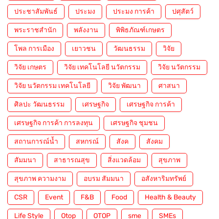
ประชาสัมพันธ์
ประมง
ประมง การค้า
ปศุสัตว์
พระราชสำนัก
พลังงาน
พิพิธภัณฑ์เกษตร
โพล การเมือง
เยาวชน
วัฒนธรรม
วิจัย
วิจัย เกษตร
วิจัย เทคโนโลยี นวัตกรรม
วิจัย นวัตกรรม
วิจัย นวัตกรรม เทคโนโลยี
วิจัย พัฒนา
ศาสนา
ศิลปะ วัฒนธรรม
เศรษฐกิจ
เศรษฐกิจ การค้า
เศรษฐกิจ การค้า การลงทุน
เศรษฐกิจ ชุมชน
สถานการณ์น้ำ
สหกรณ์
สังค
สังคม
สัมมนา
สาธารณสุข
สิ่งแวดล้อม
สุขภาพ
สุขภาพ ความงาม
อบรม สัมมนา
อสังหาริมทรัพย์
CSR
Event
F&B
Food
Health & Beauty
Life Style
Otop
OTOP
sme
SMEs