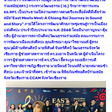
ร่วมสมัย(สศร.) กระทรวงวัฒนธรรม (วธ.) รักษาราชการแทน
ผอ.สศร. เป็นประธานเปิดงานเทศกาลดนตรีและสื่อมัลติมีเดียร่วม
สมัย"East Meets West: A Chiang Rai Journey in Sound
and Story" ภายใต้โครงการพัฒนาศักยภาพชุมชนสู่การเป็นเมือง
แห่งศิลปะ ประจำปีงบประมาณ พ.ศ. 2568 โดยมีนางกาญจนา ตุ้ม
กลีบ ผู้อำนวยการสถาบันศิลปวัฒนธรรมร่วมสมัย คณะกรรมการ
การพัฒนาเมืองแห่งศิลปะ คุณลักขณา คุณาวิชยานนท์ ผู้ทรง
คุณวุฒิด้านทัศนศิลป์ นายพิสันต์ จันทร์ศิลป์ วัฒนธรรมจังหวัด
เชียงราย ผู้ช่วยศาสตราจารย์ ดร.องอาจ อินทนิเวศ ผู้ดำเนินโครง
การฯ ผู้ช่วยศาสตราจารย์ ดร.ปวีณา ลี้ตระกูล รองอธิการบดี
มหาวิทยาลัยราชภัฏเชียงราย นายนิพนธ์ ใจนนท์ถี นายกสมาคมขัว
ศิลปะ และเจ้าหน้าที่สศร. เข้าร่วม ณ พิพิธภัณฑ์หอศิลป์ร่วมสมัย
จังหวัดเชียงราย CCAM จังหวัดเชียงราย