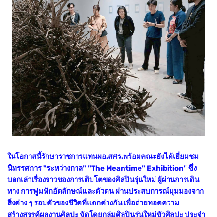
ในโอกาสนี้รักษาราชการแทนผอ.สศร.พร้อมคณะยังได้เยี่ยมชม
นิทรรศการ "ระหว่างกาล" "The Meantime" Exhibition" ซึ่ง
บอกเล่าเรื่องราวของการเติบโตของศิลปินรุ่นใหม่ ผู้ผ่านการเดิน
ทาง การฟูมฟักอัตลักษณ์และตัวตน ผ่านประสบการณ์มุมมองจาก
สิ่งต่าง ๆ รอบตัวของชีวิตที่แตกต่างกัน เพื่อถ่ายทอดความ
สร้างสรรค์ผลงานศิลปะ จัดโดยกลุ่มศิลปินรุ่นใหม่ขัวศิลปะ ประจำ