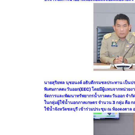
นายสุริยพล นุชอนงค์ อธิบดีกรมชลประทาน เป็นประธ
พิเศษภาคตะวันออก(EEC) โดยมีผู้แทนจากหน่วยงานที
จัดการและพัฒนาทรัพยากรน้ำภาคตะวันออก จำกัด (ม
ในกลุ่มผู้ใช้น้ำนอกภาคเกษตร จำนวน 3 กลุ่ม คือ กลุ่ม
ใช้น้ำจังหวัดชลบุรี เข้าร่วมประชุม ณ ห้องดงต