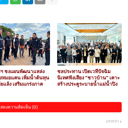
ฯ ชงแผนพัฒนาแหล่ง
ชลประทาน เปิดเวทีปัจฉิม
องหมอแคน เพิ่มน้ำต้นทุน
นิเทศฟังเสียง “ชาวบ้าน” เคาะ
ยแล้ง เสริมแกร่งภาค
สร้างประตูระบายน้ำแม่น้ำปิง
สดงความคิดเห็น (0)
เก่ากว่า