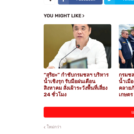
YOU MIGHT LIKE
“สุริยะ” กำชับกรมชลฯ บริหาร
กรมชล
น้ำเชิงรุก รับมือฝนเดือน
น้ำเมื
สิงหาคม สั่งเฝ้าระวังพื้นที่เสี่ยง
คลายภั
24 ชั่วโมง
เกษตร
แ
ใหม่กว่า