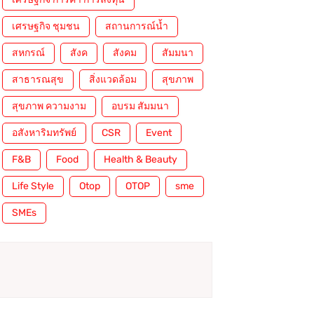
เศรษฐกิจ ชุมชน
สถานการณ์น้ำ
สหกรณ์
สังค
สังคม
สัมมนา
สาธารณสุข
สิ่งแวดล้อม
สุขภาพ
สุขภาพ ความงาม
อบรม สัมมนา
อสังหาริมทรัพย์
CSR
Event
F&B
Food
Health & Beauty
Life Style
Otop
OTOP
sme
SMEs