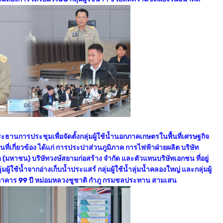
านการประชุมเพื่อจัดตั้งกลุ่มผู้ใช้น้ำนอกภาคเกษตรในพื้นที่เศรษฐกิจ
่เกี่ยวข้อง ได้แก่ การประปาส่วนภูมิภาค การไฟฟ้าฝ่ายผลิต บริษัท
หาชน) บริษัทวงษ์สยามก่อสร้าง จำกัด และตัวแทนบริษัทเอกชน ที่อยู่
ผู้ใช้น้ำจากอ่างเก็บน้ำประแสร์ กลุ่มผู้ใช้น้ำลุ่มน้ำคลองใหญ่ และกลุ่มผู้
าล อาคาร 99 ปี หม่อมหลวงชูชาติ กำภู กรมชลประทาน สามเสน