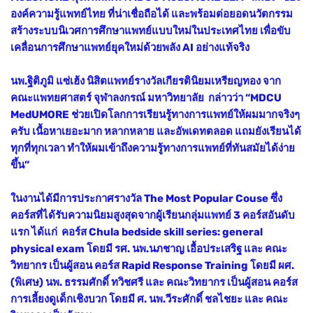
องค์ความรู้แพทย์ไทย ที่น่าเชื่อถือได้ และพร้อมต่อยอดนวัตกรรม
สร้างระบบนิเวศการศึกษาแพทย์แบบใหม่ในประเทศไทย เพื่อขับ
เคลื่อนการศึกษาแพทย์ยุคใหม่ด้วยพลัง AI อย่างแท้จริง
นพ.ฐิติภูมิ แซ่เฮ้ง นิสิตแพทย์รางวัลเกียรตินิยมเหรียญทอง จาก
คณะแพทยศาสตร์ จุฬาลงกรณ์ มหาวิทยาลัย กล่าวว่า “MDCU
MedUMORE ช่วยเปิดโลกการเรียนรู้ทางการแพทย์ให้ผมมากจริงๆ
ครับ เนื้อหาเยอะมาก หลากหลาย และอัพเดทตลอด แถมยังเรียนได้
ทุกที่ทุกเวลา ทำให้ผมเข้าถึงความรู้ทางการแพทย์ที่ทันสมัยได้ง่าย
ขึ้น”
ในงานได้มีการประกาศรางวัล The Most Popular Couse ซึ่ง
คอร์สที่ได้รับความนิยมสูงสุดจากผู้เรียนกลุ่มแพทย์ 3 คอร์สอันดับ
แรก ได้แก่ คอร์ส Chula bedside skill series: general
physical exam โดยมี รศ. นพ.นภชาญ เอื้อประเสริฐ และ คณะ
วิทยากร เป็นผู้สอน คอร์ส Rapid Response Training โดยมี ผศ.
(พิเศษ) นพ. ธรรมศักดิ์ ทวิชศรี และ คณะวิทยากร เป็นผู้สอน คอร์ส
การเลี้ยงดูเด็กเชิงบวก โดยมี ศ. นพ.วีระศักดิ์ ชลไชยะ และ คณะ