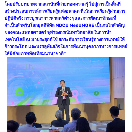
โดยปรับบทบาทจากสถาบันที่ถ่ายทอดความรู้ ไปสู่การเป็นพื้นที่
สร้างประสบการณ์การเรียนรู้แห่งอนาคต ที่เน้นการเรียนรู้ผ่านการ
ปฏิบัติจริง การบูรณาการศาสตร์ต่างๆ และการพัฒนาทักษะที่
จำเป็นสำหรับโลกยุคดิจิทัล MDCU MedUMORE เป็นกลไกสำคัญ
ของคณะแพทยศาสตร์ จุฬาลงกรณ์มหาวิทยาลัย ในการนำ
เทคโนโลยี AI มาประยุกต์ใช้ ยกระดับการเรียนรู้ทางการแพทย์ให้
ก้าวกระโดด และบรรลุพันธกิจในการพัฒนาบุคลากรทางการแพทย์
ให้มีศักยภาพทัดเทียมนานาชาติ”