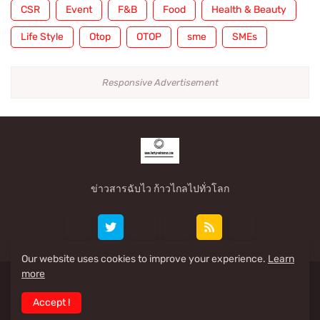
CSR
Event
F&B
Food
Health & Beauty
Life Style
Otop
OTOP
sme
SMEs
Responsive Advertisement
ข่าวสารฉับไว ก้าวไกลไปทั่วโลก
Our website uses cookies to improve your experience.
Learn
more
Share By: www.taekpradennews.com
Accept !
Home
About
Contact Us
RTL Version