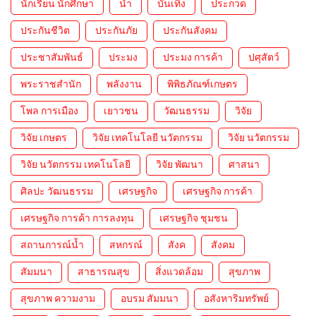
นักเรียน นักศึกษา
น้ำ
บันเทิง
ประกวด
ประกันชีวิต
ประกันภัย
ประกันสังคม
ประชาสัมพันธ์
ประมง
ประมง การค้า
ปศุสัตว์
พระราชสำนัก
พลังงาน
พิพิธภัณฑ์เกษตร
โพล การเมือง
เยาวชน
วัฒนธรรม
วิจัย
วิจัย เกษตร
วิจัย เทคโนโลยี นวัตกรรม
วิจัย นวัตกรรม
วิจัย นวัตกรรม เทคโนโลยี
วิจัย พัฒนา
ศาสนา
ศิลปะ วัฒนธรรม
เศรษฐกิจ
เศรษฐกิจ การค้า
เศรษฐกิจ การค้า การลงทุน
เศรษฐกิจ ชุมชน
สถานการณ์น้ำ
สหกรณ์
สังค
สังคม
สัมมนา
สาธารณสุข
สิ่งแวดล้อม
สุขภาพ
สุขภาพ ความงาม
อบรม สัมมนา
อสังหาริมทรัพย์