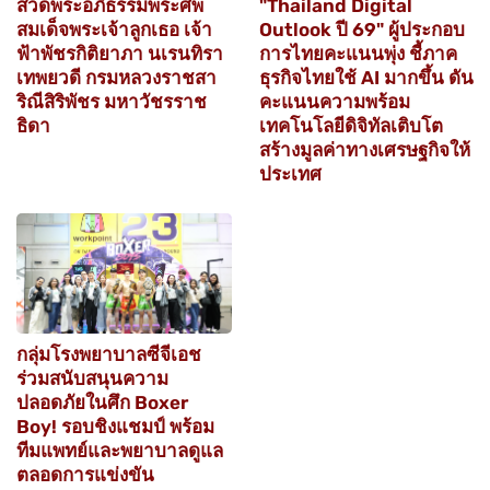
สวดพระอภิธรรมพระศพ
"Thailand Digital
สมเด็จพระเจ้าลูกเธอ เจ้า
Outlook ปี 69" ผู้ประกอบ
ฟ้าพัชรกิติยาภา นเรนทิรา
การไทยคะแนนพุ่ง ชี้ภาค
เทพยวดี กรมหลวงราชสา
ธุรกิจไทยใช้ AI มากขึ้น ดัน
ริณีสิริพัชร มหาวัชรราช
คะแนนความพร้อม
ธิดา
เทคโนโลยีดิจิทัลเติบโต
สร้างมูลค่าทางเศรษฐกิจให้
ประเทศ
กลุ่มโรงพยาบาลซีจีเอช
ร่วมสนับสนุนความ
ปลอดภัยในศึก Boxer
Boy! รอบชิงแชมป์ พร้อม
ทีมแพทย์และพยาบาลดูแล
ตลอดการแข่งขัน