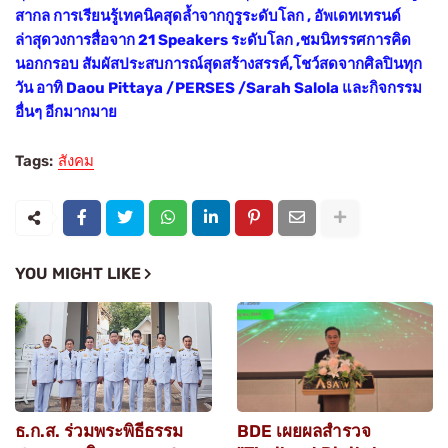
สากล การเรียนรู้เทคนิคสุดล้ำจากกูรูระดับโลก , อัพเดทเทรนด์
ล่าสุดวงการสื่อจาก 21 Speakers ระดับโลก ,ชมนิทรรศการคิด
นอกกรอบ สัมผัสประสบการณ์สุดสร้างสรรค์,โชว์สดจากศิลปินทุก
วัน อาทิ Daou Pittaya /PERSES /Sarah Salola และกิจกรรม
อื่นๆ อีกมากมาย
Tags:
สังคม
YOU MIGHT LIKE
ธ.ก.ส. ร่วมพระพิธีธรรม
BDE เผยผลสำรวจ