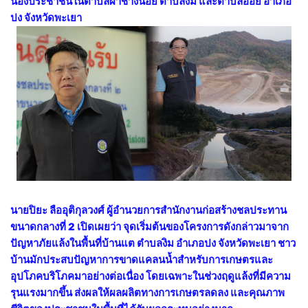
น้องประชาชนในตำบลผาช้างน้อย ตำบลงิม และตำบลออย อำเภอ
ปง จังหวัดพะเยา
นายปิยะ ลืออุติกุลวงศ์ ผู้อำนวยการสำนักงานก่อสร้างชลประทาน
ขนาดกลางที่ 2 เปิดเผยว่า จุดเริ่มต้นของโครงการดังกล่าวมาจาก
ปัญหาภัยแล้งในพื้นที่บ้านแต ตำบลงิม อำเภอปง จังหวัดพะเยา ชาว
บ้านมักประสบปัญหาการขาดแคลนน้ำสำหรับการเกษตรและ
อุปโภคบริโภคมาอย่างต่อเนื่อง โดยเฉพาะในช่วงฤดูแล้งที่มีความ
รุนแรงมากขึ้น ส่งผลให้ผลผลิตทางการเกษตรลดลง และคุณภาพ