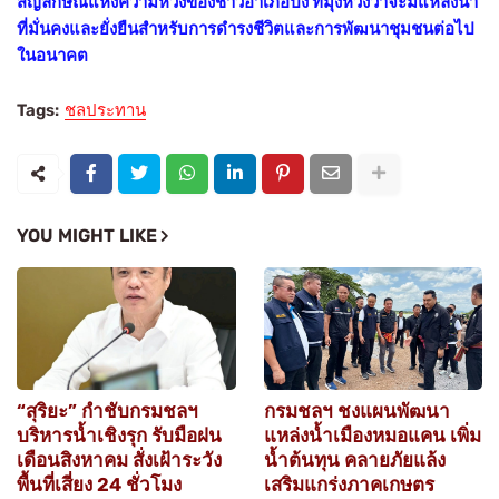
สัญลักษณ์แห่งความหวังของชาวอำเภอปง ที่มุ่งหวังว่าจะมีแหล่งน้ำ
ที่มั่นคงและยั่งยืนสำหรับการดำรงชีวิตและการพัฒนาชุมชนต่อไป
ในอนาคต
Tags:
ชลประทาน
YOU MIGHT LIKE
“สุริยะ” กำชับกรมชลฯ
กรมชลฯ ชงแผนพัฒนา
บริหารน้ำเชิงรุก รับมือฝน
แหล่งน้ำเมืองหมอแคน เพิ่ม
เดือนสิงหาคม สั่งเฝ้าระวัง
น้ำต้นทุน คลายภัยแล้ง
พื้นที่เสี่ยง 24 ชั่วโมง
เสริมแกร่งภาคเกษตร