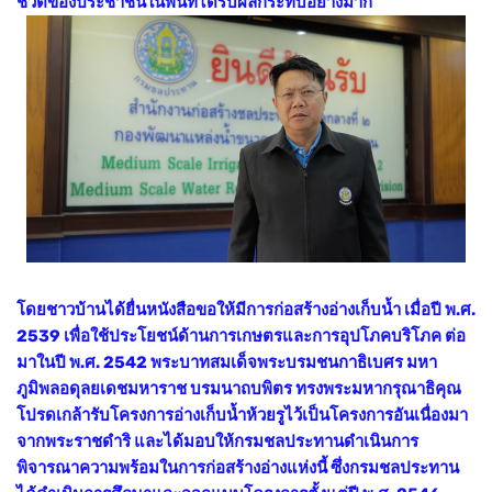
ชีวิตของประชาชนในพื้นที่ได้รับผลกระทบอย่างมาก
โดยชาวบ้านได้ยื่นหนังสือขอให้มีการก่อสร้างอ่างเก็บน้ำ เมื่อปี พ.ศ.
2539 เพื่อใช้ประโยชน์ด้านการเกษตรและการอุปโภคบริโภค ต่อ
มาในปี พ.ศ. 2542 พระบาทสมเด็จพระบรมชนกาธิเบศร มหา
ภูมิพลอดุลยเดชมหาราช บรมนาถบพิตร ทรงพระมหากรุณาธิคุณ
โปรดเกล้ารับโครงการอ่างเก็บน้ำห้วยรูไว้เป็นโครงการอันเนื่องมา
จากพระราชดำริ และได้มอบให้กรมชลประทานดำเนินการ
พิจารณาความพร้อมในการก่อสร้างอ่างแห่งนี้ ซึ่งกรมชลประทาน