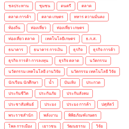
ชลประทาน
ชุมชน
ดนตรี
ตลาด
ตลาด การค้า
ตลาด เกษตร
ทหาร ความมั่นคง
ท้องถิ่น
ท่องเที่ยว
ท่องเที่ยว เกษตร
ท่องเที่ยว ตลาด
เทคโนโลยีเกษตร
ธ.ก.ส.
ธนาคาร
ธนาคาร การเงิน
ธุรกิจ
ธุรกิจ การค้า
ธุรกิจ การค้า การลงทุน
ธุรกิจ ตลาด
นวัตกรรม
นวัตกรรม เทคโนโลยี งานวิจัย
นวัตกรรม เทคโนโลยี วิจัย
นักเรียน นักศึกษา
น้ำ
บันเทิง
ประกวด
ประกันชีวิต
ประกันภัย
ประกันสังคม
ประชาสัมพันธ์
ประมง
ประมง การค้า
ปศุสัตว์
พระราชสำนัก
พลังงาน
พิพิธภัณฑ์เกษตร
โพล การเมือง
เยาวชน
วัฒนธรรม
วิจัย