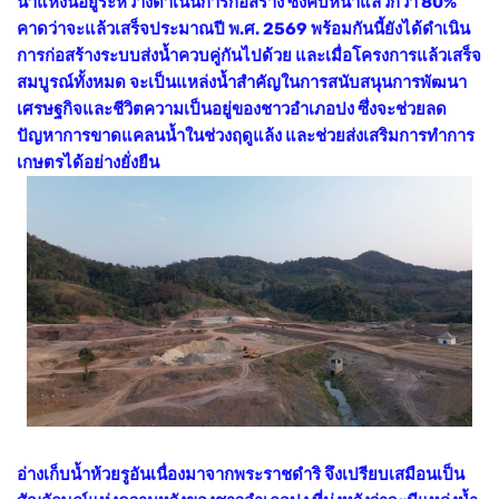
น้ำแห่งนี้อยู่ระหว่างดำเนินการก่อสร้าง ซึ่งคืบหน้าแล้วกว่า 80%
คาดว่าจะแล้วเสร็จประมาณปี พ.ศ. 2569 พร้อมกันนี้ยังได้ดำเนิน
การก่อสร้างระบบส่งน้ำควบคู่กันไปด้วย และเมื่อโครงการแล้วเสร็จ
สมบูรณ์ทั้งหมด จะเป็นแหล่งน้ำสำคัญในการสนับสนุนการพัฒนา
เศรษฐกิจและชีวิตความเป็นอยู่ของชาวอำเภอปง ซึ่งจะช่วยลด
ปัญหาการขาดแคลนน้ำในช่วงฤดูแล้ง และช่วยส่งเสริมการทำการ
เกษตรได้อย่างยั่งยืน
อ่างเก็บน้ำห้วยรูอันเนื่องมาจากพระราชดำริ จึงเปรียบเสมือนเป็น