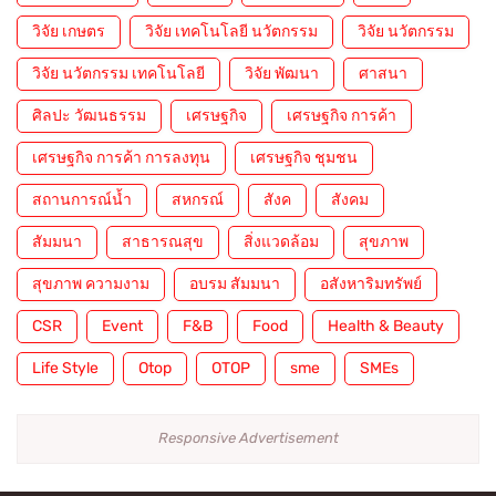
วิจัย เกษตร
วิจัย เทคโนโลยี นวัตกรรม
วิจัย นวัตกรรม
วิจัย นวัตกรรม เทคโนโลยี
วิจัย พัฒนา
ศาสนา
ศิลปะ วัฒนธรรม
เศรษฐกิจ
เศรษฐกิจ การค้า
เศรษฐกิจ การค้า การลงทุน
เศรษฐกิจ ชุมชน
สถานการณ์น้ำ
สหกรณ์
สังค
สังคม
สัมมนา
สาธารณสุข
สิ่งแวดล้อม
สุขภาพ
สุขภาพ ความงาม
อบรม สัมมนา
อสังหาริมทรัพย์
CSR
Event
F&B
Food
Health & Beauty
Life Style
Otop
OTOP
sme
SMEs
Responsive Advertisement