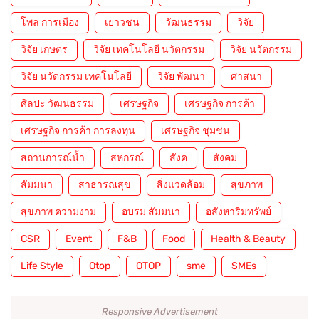
โพล การเมือง
เยาวชน
วัฒนธรรม
วิจัย
วิจัย เกษตร
วิจัย เทคโนโลยี นวัตกรรม
วิจัย นวัตกรรม
วิจัย นวัตกรรม เทคโนโลยี
วิจัย พัฒนา
ศาสนา
ศิลปะ วัฒนธรรม
เศรษฐกิจ
เศรษฐกิจ การค้า
เศรษฐกิจ การค้า การลงทุน
เศรษฐกิจ ชุมชน
สถานการณ์น้ำ
สหกรณ์
สังค
สังคม
สัมมนา
สาธารณสุข
สิ่งแวดล้อม
สุขภาพ
สุขภาพ ความงาม
อบรม สัมมนา
อสังหาริมทรัพย์
CSR
Event
F&B
Food
Health & Beauty
Life Style
Otop
OTOP
sme
SMEs
Responsive Advertisement