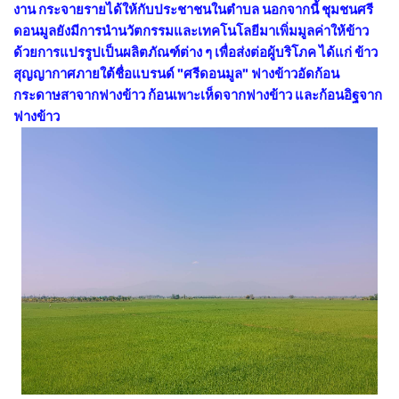
งาน กระจายรายได้ให้กับประชาชนในตำบล นอกจากนี้ ชุมชนศรี
ดอนมูลยังมีการนำนวัตกรรมและเทคโนโลยีมาเพิ่มมูลค่าให้ข้าว
ด้วยการแปรรูปเป็นผลิตภัณฑ์ต่าง ๆ เพื่อส่งต่อผู้บริโภค ได้แก่ ข้าว
สุญญากาศภายใต้ชื่อแบรนด์ "ศรีดอนมูล" ฟางข้าวอัดก้อน
กระดาษสาจากฟางข้าว ก้อนเพาะเห็ดจากฟางข้าว และก้อนอิฐจาก
ฟางข้าว