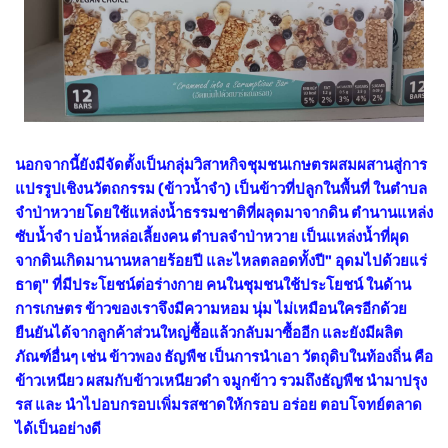
นอกจากนี้ยังมีจัดตั้งเป็นกลุ่มวิสาหกิจชุมชนเกษตรผสมผสานสู่การ
แปรรูปเชิงนวัตถกรรม (ข้าวน้ำจำ) เป็นข้าวที่ปลูกในพื้นที่ ในตำบล
จำป่าหวายโดยใช้แหล่งน้ำธรรมชาติที่ผลุดมาจากดิน ตำนานแหล่ง
ซับน้ำจำ บ่อน้ำหล่อเลี้ยงคน ตำบลจำป่าหวาย เป็นแหล่งน้ำที่ผุด
จากดินเกิดมานานหลายร้อยปี และไหลตลอดทั้งปี" อุดมไปด้วยแร่
ธาตุ" ที่มีประโยชน์ต่อร่างกาย คนในชุมชนใช้ประโยชน์ ในด้าน
การเกษตร ข้าวของเราจึงมีความหอม นุ่ม ไม่เหมือนใครอีกด้วย
ยืนยันได้จากลูกค้าส่วนใหญ่ซื้อแล้วกลับมาซื้ออีก และยังมีผลิต
ภัณฑ์อื่นๆ เช่น ข้าวพอง ธัญพืช เป็นการนำเอา วัตถุดิบในท้องถิ่น คือ
ข้าวเหนียว ผสมกับข้าวเหนียวดำ จมูกข้าว รวมถึงธัญพืช นำมาปรุง
รส และ นำไปอบกรอบเพิ่มรสชาดให้กรอบ อร่อย ตอบโจทย์ตลาด
ได้เป็นอย่างดี