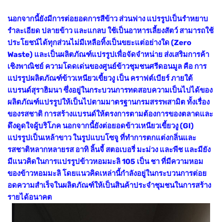
นอกจากนี้ยังมีการต่อยอดการสีข้าว ส่วนฟาง แปรรูปเป็นรำหยาบ
รำละเอียด ปลายข้าว และแกลบ ใช้เป็นอาหารเลี้ยงสัตว์ สามารถใช้
ประโยชน์ได้ทุกส่วนไม่มีเหลือทิ้งเป็นขยะแต่อย่างใด (Zero
Waste) และเป็นผลิตภัณฑ์แปรรูปเพื่อจัดจำหน่าย ส่งเสริมการค้า
เชิงพาณิชย์ ความโดดเด่นของศูนย์ข้าวชุมชนศรีดอนมูล คือ การ
แปรรูปผลิตภัณฑ์ข้าวเหนียวเขี้ยวงู เป็น คราฟต์เบียร์ ภายใต้
แบรนด์สุราฮิมนา ซึ่งอยู่ในกระบวนการทดสอบความเป็นไปได้ของ
ผลิตภัณฑ์แปรรูปให้เป็นไปตามมาตรฐานกรมสรรพสามิต ทั้งเรื่อง
ของรสชาติ การสร้างแบรนด์ให้ตรงการตามต้องการของตลาดและ
ดึงดูดใจผู้บริโภค นอกจากนี้ยังต่อยอดข้าวเหนียวเขี้ยวงู (GI)
แปรรูปเป็นเหล้าขาว ในรูปแบบโซจู ที่ทำการตกแต่งกลิ่นและ
รสชาติหลากหลายรส อาทิ ลิ้นจี้ สตอเบอรี่ มะม่วง และพีช และมียัง
มีแนวคิดในการแปรรูปข้าวหอมมะลิ 105 เป็น ชา ที่มีความหอม
ของข้าวหอมมะลิ โดยแนวคิดเหล่านี้กำลังอยู่ในกระบวนการต่อย
อดความสำเร็จในผลิตภัณฑ์ให้เป็นสินค้าประจำชุมชนในการสร้าง
รายได้อนาคต