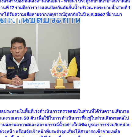
าคารป้องกันตลิ่งด้านเหนือน้ำ - ท้ายน้ำ ประตูระบายน้ำบางนราตอน
ที่ 17 รวมถึงการวางแผนป้องกันคันกั้นน้ำบริเวณ ท่อระบายน้ำสายที่ 1
ากได้รับความเสียหายจากเหตุการณ์อุทกภัยในปี พ.ศ.2567 ที่ผ่านมา
นชลประทานในพื้นที่เร่งดำเนินการตรวจสอบในส่วนที่ได้รับความเสียหาย
 และรถเครน 50 ตัน เพื่อใช้ในการดำเนินการฟื้นฟูในส่วนเสียหายต่อไป
ิดตามสภาพอากาศและสถานการณ์น้ำอย่างใกล้ชิด บูรณาการร่วมกับหน่วย
่วงหน้า พร้อมจัดเจ้าหน้าที่ประจำจุดเสี่ยงให้สามารถเข้าช่วยเหลือ