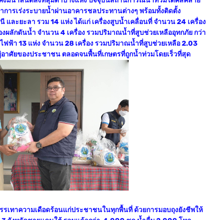
คงมีน้ำล้นตลิ่งที่ลุ่มต่ำบางแห่ง ปัจจุบันสถานการณ์น้ำท่วมได้คลี่คลาย
ำการเร่งระบายน้ำผ่านอาคารชลประทานต่างๆ พร้อมทั้งติดตั้ง
านี และยะลา รวม 14 แห่ง ได้แก่ เครื่องสูบน้ำเคลื่อนที่ จำนวน 24 เครื่อง
องผลักดันน้ำ จำนวน 4 เครื่อง รวมปริมาณน้ำที่สูบช่วยเหลืออุทกภัย กว่า
ยไฟฟ้า 13 แห่ง จำนวน 28 เครื่อง รวมปริมาณน้ำที่สูบช่วยเหลือ 2.03
่ที่อยู่อาศัยของประชาชน ตลอดจนพื้นที่เกษตรที่ถูกน้ำท่วมโดยเร็วที่สุด
าบรรเทาความเดือดร้อนแก่ประชาชนในทุกพื้นที่ ด้วยการมอบถุงยังชีพให้