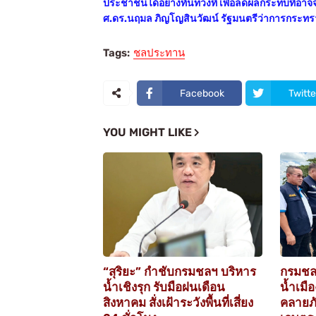
ประชาชนได้อย่างทันท่วงที เพื่อลดผลกระทบที่อา
ศ.ดร.นฤมล ภิญโญสินวัฒน์ รัฐมนตรีว่าการกระ
Tags:
ชลประทาน
Facebook
Twitte
YOU MIGHT LIKE
“สุริยะ” กำชับกรมชลฯ บริหาร
กรมชล
น้ำเชิงรุก รับมือฝนเดือน
น้ำเมื
สิงหาคม สั่งเฝ้าระวังพื้นที่เสี่ยง
คลายภั