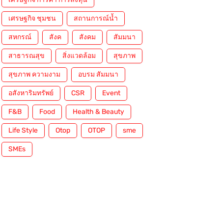
เศรษฐกิจ ชุมชน
สถานการณ์น้ำ
สหกรณ์
สังค
สังคม
สัมมนา
สาธารณสุข
สิ่งแวดล้อม
สุขภาพ
สุขภาพ ความงาม
อบรม สัมมนา
อสังหาริมทรัพย์
CSR
Event
F&B
Food
Health & Beauty
Life Style
Otop
OTOP
sme
SMEs