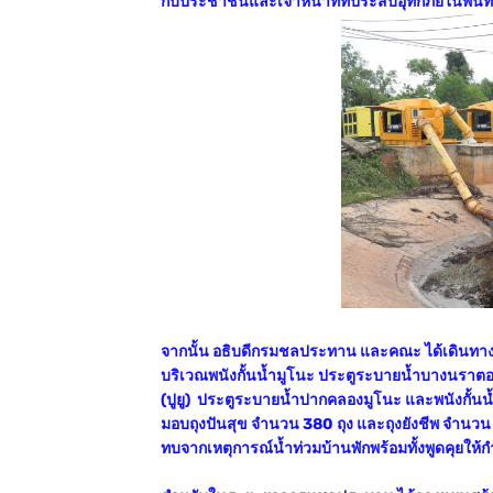
กับประชาชนและเจ้าหน้าที่ที่ประสบอุทกภัยในพื้นท
จากนั้น อธิบดีกรมชลประทาน และคณะ ได้เดินทางไปต
บริเวณพนังกั้นน้ำมูโนะ ประตูระบายน้ำบางนร
(ปูยู) ประตูระบายน้ำปากคลองมูโนะ และพนังกั้นน้ำ
มอบถุงปันสุข จำนวน 380 ถุง และถุงยังชีพ จำนวน 2
ทบจากเหตุการณ์น้ำท่วมบ้านพักพร้อมทั้งพูดคุยให้ก