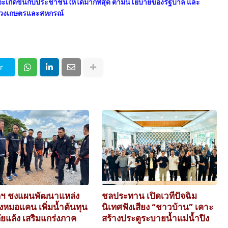
จจะเกิดขึ้นกับประชาชนให้ได้มากที่สุด ตามนโยบายของรัฐบาล และ
ทรวงเกษตรและสหกรณ์
r
ฯ ชงแผนพัฒนาแหล่ง
ชลประทาน เปิดเวทีปัจฉิม
องหมอแคน เพิ่มน้ำต้นทุน
นิเทศฟังเสียง “ชาวบ้าน” เคาะ
ยแล้ง เสริมแกร่งภาค
สร้างประตูระบายน้ำแม่น้ำปิง