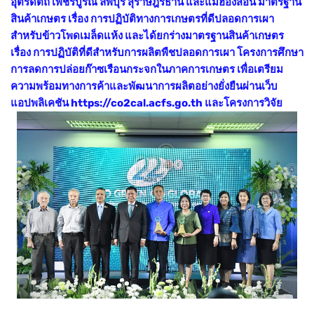
อุตรดิตถ์ เพชรบูรณ์ ลพบุรี สุราษฎร์ธานี และแม่ฮ่องสอน มาตรฐาน
สินค้าเกษตร เรื่อง การปฏิบัติทางการเกษตรที่ดีปลอดการเผา
สำหรับข้าวโพดเมล็ดแห้ง และได้ยกร่างมาตรฐานสินค้าเกษตร
เรื่อง การปฏิบัติที่ดีสำหรับการผลิตพืชปลอดการเผา โครงการศึกษา
การลดการปล่อยก๊าซเรือนกระจกในภาคการเกษตร เพื่อเตรียม
ความพร้อมทางการค้าและพัฒนาการผลิตอย่างยั่งยืนผ่านเว็บ
แอปพลิเคชัน https://co2cal.acfs.go.th และโครงการวิจัย