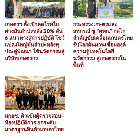
เกษตรฯ ตั้งเป้าลดโรคใบ
กระทรวงเกษตรและ
ด่างมันสำปะหลัง 30% ดัน
สหกรณ์ ชู “ศพก.” กลไก
6 แนวทางสู่การปฏิบัติ โชว์
สำคัญขับเคลื่อนเกษตรไทย
แปลงใหญ่มันสำปะหลังพุ
รับโลกผันผวนเชื่อมองค์
ประดู่พัฒนา ใช้นวัตกรรมสู่
ความรู้ เทคโนโลยี
บริษัทเกษตรกร
นวัตกรรม สู่เกษตรกรใน
พื้นที่
มกอช. ติวเข้มผู้ตรวจสอบ–
ห้องปฏิบัติการ ยกระดับ
มาตรฐานสินค้าเกษตรไทย