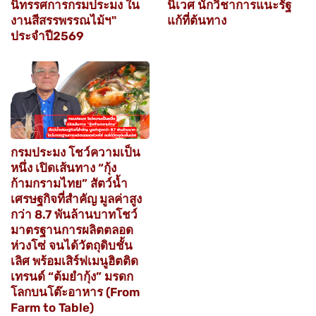
นิทรรศการกรมประมง ใน
นิเวศ นักวิชาการแนะรัฐ
งานสีสรรพรรณไม้ฯ"
แก้ที่ต้นทาง
ประจำปี2569
กรมประมง โชว์ความเป็น
หนึ่ง เปิดเส้นทาง “กุ้ง
ก้ามกรามไทย” สัตว์น้ำ
เศรษฐกิจที่สำคัญ มูลค่าสูง
กว่า 8.7 พันล้านบาทโชว์
มาตรฐานการผลิตตลอด
ห่วงโซ่ จนได้วัตถุดิบชั้น
เลิศ พร้อมเสิร์ฟเมนูฮิตติด
เทรนด์ “ต้มยำกุ้ง” มรดก
โลกบนโต๊ะอาหาร (From
Farm to Table)