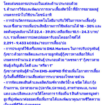
โดดเด่นของกรมประมงในแต่ละด้าน ประกอบด้วย
1. ด้านการวิจัยและพัฒนาการเพาะเลี้ยงสัตว์น้ำ ที่มีการขยายผลสู่
เกษตรกรนำไปใช้ประโยชน์ อาทิ
- การนำนวัตกรรมและเทคโนโลยีมาปรับใช้ในการเพาะเลี้ยงกุ้ง
ทะเล ซึ่งสามารถเพิ่มประสิทธิภาพการใช้พลังงานได้ 18 - 30% และ
ลดต้นทุนพลังงานได้ 22.4 - 39.0% เหลือเพียง 10.1 - 24.3 บาท/
ก.ก. รวมทั้งลดการปลดปล่อยคาร์บอนไดออกไซด์ได้
2,291 - 9,433 kCO2e/รอบการเลี้ยง/บ่อ
- การประยุกต์ใช้เครื่องหมาย DNA Markers ในการปรับปรุงพันธุ์
กุ้งขาว ด้วยการผลิตและกระจายลูกพันธุ์กุ้งขาวทางเลือกให้แก่
เกษตรกรจำนวน 2 สายพันธุ์ ประกอบด้วย “เพชรดา 1” กุ้งขาวสาย
พันธุ์เจริญเติบโตดี และ “ศรีดา 1”
กุ้งขาวสายพันธุ์ต้านโรค EMS-AHPND ที่ช่วยเพิ่มโอกาสการเลี้ยง
กุ้งในพื้นที่ที่มีความเสี่ยงต่อการระบาดของโรคตายด่วน
- การจัดแสดงสินค้าและผลิตภัณฑ์จากสัตว์น้ำ 6 ชนิด ได้แก่ กุ้ง
ก้ามกราม, ปลาสวยงาม (ปลากัด,ปลาทอง), สาหร่ายทะเล, กะพง
แดง และปลิงทะเล ภายใต้โครงการ 1 ท้องถิ่น 1 สินค้าเกษตรมูลค่า
สูง ที่มุ่งพัฒนาต่อยอดเพื่อเพิ่มรายได้และพัฒนาคุณภาพชีวิตความ
เป็นอยู่ที่ดีให้แก่เกษตรกร