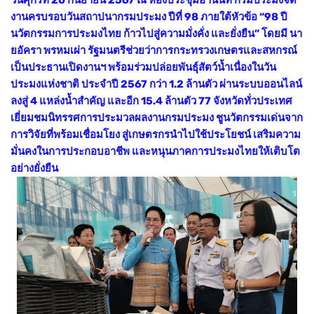
งานครบรอบวันสถาปนากรมประมง ปีที่ 98 ภายใต้หัวข้อ “98 ปี
นวัตกรรมการประมงไทย ก้าวไปสู่ความมั่งคั่ง และยั่งยืน” โดยมี นา
ยอัครา พรหมเผ่า รัฐมนตรีช่วยว่าการกระทรวงเกษตรและสหกรณ์
เป็นประธานเปิดงานฯ พร้อมร่วมปล่อยพันธุ์สัตว์น้ำเนื่องในวัน
ประมงแห่งชาติ ประจำปี 2567 กว่า 1.2 ล้านตัว ผ่านระบบออนไลน์
ลงสู่ 4 แหล่งน้ำสำคัญ และอีก 15.4 ล้านตัว 77 จังหวัดทั่วประเทศ
เยี่ยมชมนิทรรศการประมวลผลงานกรมประมง ชูนวัตกรรมเด่นจาก
การวิจัยที่พร้อมเชื่อมโยง สู่เกษตรกรนำไปใช้ประโยชน์ เสริมความ
มั่นคง
ในการประกอบอาชีพ และหนุนภาคการประมงไทยให้เติบโต
อย่างยั่งยืน