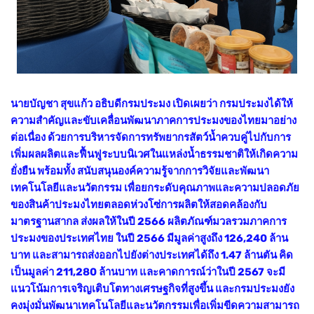
นายบัญชา สุขแก้ว อธิบดีกรมประมง เปิดเผยว่า กรมประมงได้ให้
ความสำคัญและขับเคลื่อนพัฒนาภาคการประมงของไทยมาอย่าง
ต่อเนื่อง ด้วยการบริหารจัดการทรัพยากรสัตว์น้ำควบคู่ไปกับการ
เพิ่มผลผลิตและฟื้นฟูระบบนิเวศในแหล่งน้ำธรรมชาติให้เกิดความ
ยั่งยืน พร้อมทั้ง สนับสนุนองค์ความรู้จากการวิจัยและพัฒนา
เทคโนโลยีและนวัตกรรม เพื่อยกระดับคุณภาพและความปลอดภัย
ของสินค้าประมงไทยตลอดห่วงโซ่การผลิตให้สอดคล้องกับ
มาตรฐานสากล ส่งผลให้ในปี 2566 ผลิตภัณฑ์
มวลรวมภาคการ
ประมงของประเทศไทย ในปี 2566 มีมูลค่าสูงถึง 126,240 ล้าน
บาท และสามารถส่งออกไปยังต่างประเทศได้ถึง 1.47 ล้านตัน คิด
เป็นมูลค่า 211,280 ล้านบาท และคาดการณ์ว่าในปี 2567 จะมี
แนวโน้มการเจริญเติบโตทางเศรษฐกิจที่สูงขึ้น และกรมประมงยัง
คงมุ่งมั่นพัฒนาเทคโนโลยีและนวัตกรรมเพื่อเพิ่มขีดความสามารถ