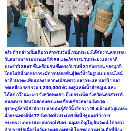
อธิบดีฯ กล่าวเพิ่มเติมว่า สำหรับวันนี้ กรมประมงได้จัดงานครบรอบ
วันสถาปนากรมประมง ปีที่ 98 และกิจกรรมวันประมงแห่งชาติ
ประจำปี 2567 ขึ้นพร้อมกัน ซึ่งตรงกับวันที่ 21 กันยายน ของทุกปี
โดยในปีนี้ นอกจากจะมีการปล่อยพันธุ์สัตว์น้ำในรูปแบบออนไลน์
อาทิ ปลาตะเพียนทอง ปลาตะเพียนขาว ปลากระแห ปลาบ้า ปลา
กดเหลือง ฯลฯ รวม 1,200,000 ตัว ลงสู่แหล่งน้ำสำคัญ 4 แห่ง
ได้แก่ กว๊านพะเยา จังหวัดพะเยา, บึงบอระเพ็ด จังหวัดนครสวรรค์,
หนองหาร จังหวัดสกลนคร และเขื่อนเชี่ยวหลาน จังหวัด
สุราษฎร์ธานี ยังมีการปล่อยพันธุ์สัตว์น้ำอีกกว่า 15.4 ล้านตัว สู่แหล่ง
น้ำธรรมชาติทั้ง 77 จังหวัดทั่วประเทศ ทั้งนี้ รัฐมนตรีว่าการ
กระทรวงเกษตรและสหกรณ์ ศ.ดร. นฤมล ภิญโญสินวัฒน์ ได้กล่าว
คำปราศรัยเนื่องในวันประมงแห่งชาติ โดยขอความร่วมมือพี่น้อง