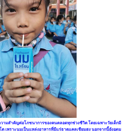
วามสำคัญต่อโภชนาการของคนตลอดทุกช่วงชีวิต โดยเฉพาะวัยเด็กมี
เพราะนมเป็นแหล่งอาหารที่มีแร่ธาตุแคลเชียมสูง นอกจากนี้ยังอุดม