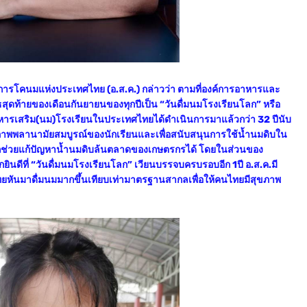
จการโคนมแห่งประเทศไทย (อ.ส.ค.) กล่าวว่า ตามที่องค์การอาหารและ
ุดท้ายของเดือนกันยายนของทุกปีเป็น “วันดื่มนมโรงเรียนโลก” หรือ
ารเสริม(นม)โรงเรียนในประเทศไทยได้ดำเนินการมาแล้วกว่า 32 ปีนับ
ุขภาพพลานามัยสมบูรณ์ของนักเรียนและเพื่อสนับสนุนการใช้น้ำนมดิบใน
รถช่วยแก้ปัญหาน้ำนมดิบล้นตลาดของเกษตรกรได้ โดยในส่วนของ
นดีที่ “วันดื่มนมโรงเรียนโลก” เวียนบรรจบครบรอบอีก 1ปี อ.ส.ค.มี
ทยหันมาดื่มนมมากขึ้นเทียบเท่ามาตรฐานสากลเพื่อให้คนไทยมีสุขภาพ