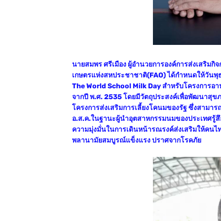
นายสมพร ศรีเมือง ผู้อำนวยการองค์การส่งเสริมกิ
เกษตรแห่งสหประชาชาติ(FAO) ได้กำหนดให้วันพุธส
The World School Milk Day สำหรับโครงการอาห
จากปี พ.ศ. 2535 โดยมีวัตถุประสงค์เพื่อพัฒนาส
โครงการส่งเสริมการเลี้ยงโคนมของรัฐ ซึ่งสามา
อ.ส.ค.ในฐานะผู้นำอุตสาหกรรมนมของประเทศรู้สึกยิ
ความมุ่งมั่นในการเดินหน้ารณรงค์ส่งเสริมให้คนไ
พลานามัยสมบูรณ์แข็งแรง ปราศจากโรคภัย