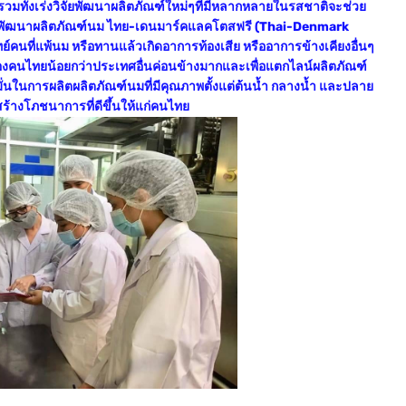
 รวมทั้งเร่งวิจัยพัฒนาผลิตภัณฑ์ใหม่ๆที่มีหลากหลายในรสชาติจะช่วย
ช่น พัฒนาผลิตภัณฑ์นม ไทย-เดนมาร์คแลคโตสฟรี (Thai-Denmark
ย์คนที่แพ้นม หรือทานแล้วเกิดอาการท้องเสีย หรืออาการข้างเคียงอื่นๆ
นมของคนไทยน้อยกว่าประเทศอื่นค่อนข้างมากและเพื่อแตกไลน์ผลิตภัณฑ์
่งมั่นในการผลิตผลิตภัณฑ์นมที่มีคุณภาพตั้งแต่ต้นน้ำ กลางน้ำ และปลาย
้างโภชนาการที่ดีขึ้นให้แก่คนไทย