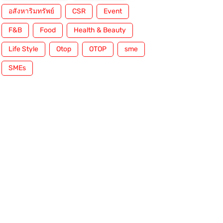
อสังหาริมทรัพย์
CSR
Event
F&B
Food
Health & Beauty
Life Style
Otop
OTOP
sme
SMEs