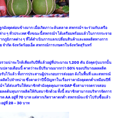
ลูกมังคุดค่อนข้างมาก เมื่อเกิดภาวะล้นตลาด สหกรณ์ฯ จะร่วมกับเครือ
ต่าง ๆ ทั่วประเทศ ซึ่งขณะนี้สหกรณ์ฯ ได้เตรียมพร้อมแล้วในการกระจาย
จากภูมิภาคต่าง ๆ ที่ได้ดำเนินการแลกเปลี่ยนสินค้าและผลผลิตทางการ
จำกัด จังหวัดร้อยเอ็ด สหกรณ์การเกษตรในจังหวัดสุรินทร์
มน่าจะใกล้เคียงกับปีที่แล้วอยู่ที่ประมาณ 1,200 ตัน มังคุดรุ่นแรกนั้น
มาในปลายเดือนนี้ คาดว่าจะมีปริมาณมากกว่า 50% ของปริมาณผลผลิต
องรับไว้แล้ว ทั้งการประสานผู้ประกอบการส่งออก ล้งในพื้นที่ และสหกรณ์
ิตไปจำหน่าย ซึ่งคาดว่าปีนี้ปัญหาในเรื่องราคามังคุดตกต่ำเหมือนปีที่
กรณ์ฯ ได้ส่งเสริมให้สมาชิกทำมังคุดคุณภาพ GAP ซึ่งสามารถตรวจสอบ
วยลดต้นทุนการผลิตให้กับสมาชิกด้วย ทั้งนี้ สมาชิกสามารถบริหารจัดการ
รด AA อยู่ที่ 70 บาท แต่หากเกิดราคาตกต่ำ สหกรณ์จะเข้าไปรับซื้อแล้ว
ู่ที่ 28 – 30 บาท