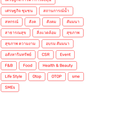
เศรษฐกิจ ชุมชน
สถานการณ์น้ำ
สหกรณ์
สังค
สังคม
สัมมนา
สาธารณสุข
สิ่งแวดล้อม
สุขภาพ
สุขภาพ ความงาม
อบรม สัมมนา
อสังหาริมทรัพย์
CSR
Event
F&B
Food
Health & Beauty
Life Style
Otop
OTOP
sme
SMEs