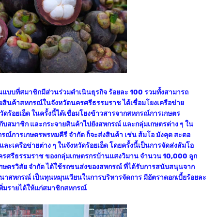
แบบที่สมาชิกมีส่วนร่วมดำเนินธุรกิจ ร้อยละ 100 รวมทั้งสามารถ
จายสินค้าสหกรณ์ในจังหวัดนครศรีธรรมราช ได้เชื่อมโยงเครือข่าย
ัดร้อยเอ็ด ในครั้งนี้ได้เชื่อมโยงข้าวสารจากสหกรณ์การเกษตร
ห้กับสมาชิก และกระจายสินค้าไปยังสหกรณ์ และกลุ่มเกษตรต่าง ๆ ใน
์การเกษตรพรหมคีรี จำกัด ก็จะส่งสินค้า เช่น ส้มโอ มังคุด สะตอ
ละเครือข่ายต่าง ๆ ในจังหวัดร้อยเอ็ด โดยครั้งนี้เป็นการจัดส่งส้มโอ
ดนครศรีธรรมราช ของกลุ่มเกษตรกรบ้านแสงวิมาน จำนวน 10,000 ลูก
ษตรวิสัย จำกัด ได้ใช้รถขนส่งของสหกรณ์ ที่ได้รับการสนับสนุนจาก
ฒนาสหกรณ์ เป็นทุนหมุนเวียนในการบริหารจัดการ มีอัตราดอกเบี้ยร้อยละ
่มรายได้ให้แก่สมาชิกสหกรณ์