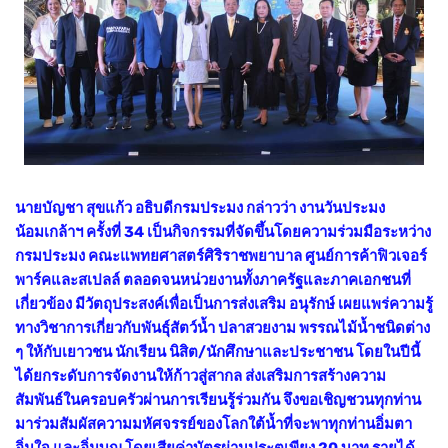
นายบัญชา สุขแก้ว อธิบดีกรมประมง กล่าวว่า งานวันประมง
น้อมเกล้าฯ ครั้งที่ 34 เป็นกิจกรรมที่จัดขึ้นโดยความร่วมมือระหว่าง
กรมประมง คณะแพทยศาสตร์ศิริราชพยาบาล ศูนย์การค้าฟิวเจอร์
พาร์คและสเปลล์ ตลอดจนหน่วยงานทั้งภาครัฐและภาคเอกชนที่
เกี่ยวข้อง มีวัตถุประสงค์เพื่อเป็นการส่งเสริม อนุรักษ์ เผยแพร่ความรู้
ทางวิชาการเกี่ยวกับพันธุ์สัตว์น้ำ ปลาสวยงาม พรรณไม้น้ำชนิดต่าง
ๆ ให้กับเยาวชน นักเรียน นิสิต/นักศึกษาและประชาชน โดยในปีนี้
ได้ยกระดับการจัดงานให้ก้าวสู่สากล ส่งเสริมการสร้างความ
สัมพันธ์ในครอบครัวผ่านการเรียนรู้ร่วมกัน จึงขอเชิญชวนทุกท่าน
มาร่วมสัมผัสความมหัศจรรย์ของโลกใต้น้ำที่จะพาทุกท่านอิ่มตา
อิ่มใจ และอิ่มบุญ โดยเสียค่าบัตรผ่านประตูเพียง 20 บาท รายได้