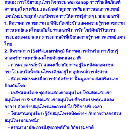
ตนเอง การใช้ยาสมุนไพร กิจกรรม Workshop การทำผลิตภัณฑ์
จากสมุนไพร พร้อมแนะนำหลักสูตรการเรียนการสอนการแพทย์
แผนไทยประยุกต์ และนิทรรศการให้ความรู้ต่าง ๆ มากมาย อาทิ
1. นิทรรศการเวชกรรม x พิพิธภัณฑ์ : จัดแสดงความรู้ทางเวชกรรม
การแพทย์แผนไทยสมัยโบราณ อาทิ การจัดโชว์คัมภีร์ใบลาน
กระบองแดง ย่ามแดง กระดานดำที่เขียนความรู้ทางการแพทย์แผน
ไทย
2. นิทรรศการ (Self-Learning) นิทรรศการสำหรับการเรียนรู้
ศาสตร์การแพทย์แผนไทยด้วยตนเอง อาทิ
- การผดุงครรภ์: จัดแสดงเกี่ยวกับการอยู่ไฟหลังคลอด เช่น
กระโจมอบไอน้ำสมุนไพร เตียงอยู่ไฟ อุปกรณ์การนั่งถ่าน
- หัตถเวชกรรม: เพื่อการบำบัดรักษา ฟื้นฟูสภาพ ส่งเสริม และ
ป้องกันโรค
- เภสัชแผนไทย: ชุดจัดแสดงยาสมุนไพร โซนจัดแสดงยา
สมุนไพร ยา 9 รส จัดแสดงยาสมุนไพร ชื่อรส สรรพคุณ แสลง
อาการ ตัวอย่างสมุนไพรและการนำไปใช้ การพับเฉลว
- โซนสวนสมุนไพร: รู้จักสมุนไพรชนิดต่าง ๆ กับการจำลองสวน
สมุนไพรนานาชนิด
- ธรรมานามัย: การมีสุขภาพดีด้วยวิถีธรรมชาติ