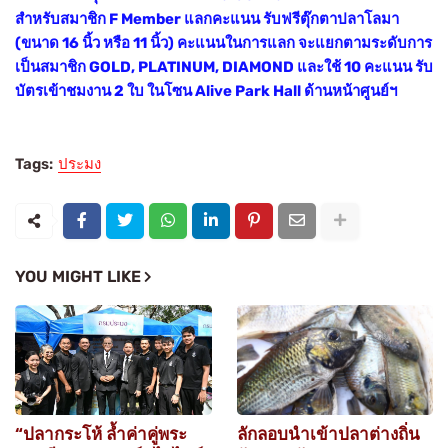
สำหรับสมาชิก F Member แลกคะแนน รับฟรีตุ๊กตาปลาโลมา
(ขนาด 16 นิ้ว หรือ 11 นิ้ว) คะแนนในการแลก จะแยกตามระดับการ
เป็นสมาชิก GOLD, PLATINUM, DIAMOND และใช้ 10 คะแนน รับ
บัตรเข้าชมงาน 2 ใบ ในโซน Alive Park Hall ด้านหน้าศูนย์ฯ
Tags:
ประมง
YOU MIGHT LIKE
“ปลากระโห้ ล้ำค่าคู่พระ
ลักลอบนำเข้าปลาต่างถิ่น