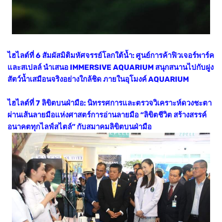
ไฮไลต์ที่ 6 สัมผัสมิติมหัศจรรย์โลกใต้น้ำ: ศูนย์การค้าฟิวเจอร์พาร์ค
และสเปลล์ นำเสนอ IMMERSIVE AQUARIUM สนุกสนานไปกับฝูง
สัตว์น้ำเสมือนจริงอย่างใกล้ชิด ภายในอุโมงค์ AQUARIUM
ไฮไลต์ที่ 7 ลิขิตบนฝ่ามือ: นิทรรศการและตรวจวิเคราะห์ดวงชะตา
ผ่านเส้นลายมือแห่งศาสตร์การอ่านลายมือ “ลิขิตชีวิต สร้างสรรค์
อนาคตทุกไลฟ์สไตล์” กับสมาคมลิขิตบนฝ่ามือ