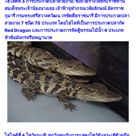
ไฮไลต์ที่ 3 การประกวดปลาสวยงาม: ชิงถ้วยรางวัลพระราชทาน
สมเด็จพระเจ้าน้องนางเธอ เจ้าฟ้าจุฬาภรณวลัยลักษณ์ อัครราช
กุมารี กรมพระศรีสวางควัฒน วรขัตติยราชนารี มีการประกวดปลา
สวยงาม 7 ชนิด 75 ประเภท โดยไฮไลท์เป็นการประกวดปลากัด
Red Dragon และการประกวดการจัดตู้พรรณไม้น้ำ 4 ประเภท
หัวข้อมังกรหรือพญานาค
ไฮไลต์ที่ 4 โชว์จระเข้: ทุกวันพบกับการแสดงโชว์จับจระเข้ด้วยมือ