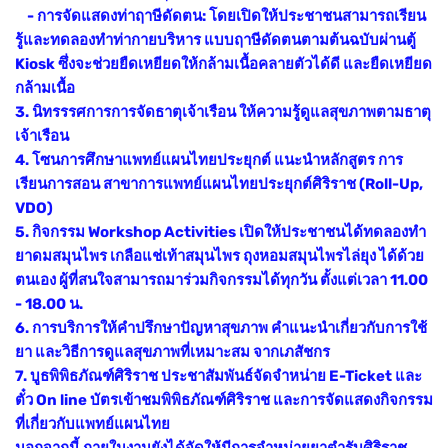
- การจัดแสดงท่าฤาษีดัดตน: โดยเปิดให้ประชาชนสามารถเรียน
รู้และทดลองทำท่ากายบริหาร แบบฤาษีดัดตนตามต้นฉบับผ่านตู้
Kiosk ซึ่งจะช่วยยืดเหยียดให้กล้ามเนื้อคลายตัวได้ดี และยืดเหยียด
กล้ามเนื้อ
3. นิทรรรศการการจัดธาตุเจ้าเรือน ให้ความรู้ดูแลสุขภาพตามธาตุ
เจ้าเรือน
4. โซนการศึกษาแพทย์แผนไทยประยุกต์ แนะนำหลักสูตร การ
เรียนการสอน สาขาการแพทย์แผนไทยประยุกต์ศิริราช (Roll-Up,
VDO)
5. กิจกรรม Workshop Activities เปิดให้ประชาชนได้ทดลองทำ
ยาดมสมุนไพร เกลือแช่เท้าสมุนไพร ถุงหอมสมุนไพรไล่ยุง ได้ด้วย
ตนเอง ผู้ที่สนใจสามารถมาร่วมกิจกรรมได้ทุกวัน ตั้งแต่เวลา 11.00
- 18.00 น.
6. การบริการให้คำปรึกษาปัญหาสุขภาพ คำแนะนำเกี่ยวกับการใช้
ยา และวิธีการดูแลสุขภาพที่เหมาะสม จากเภสัชกร
7. บูธพิพิธภัณฑ์ศิริราช ประชาสัมพันธ์จัดจำหน่าย E-Ticket และ
ตั๋ว On line บัตรเข้าชมพิพิธภัณฑ์ศิริราช และการจัดแสดงกิจกรรม
ที่เกี่ยวกับแพทย์แผนไทย
นอกจากนี้ ภายในงานยังได้จัดให้มีการจำหน่ายยาตำรับศิริราช