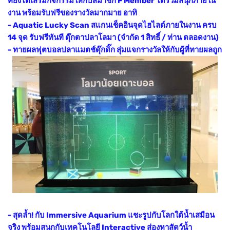
คยังได้เสริมกิจกรรมให้กับสมาชิก F Member ได้ร่วมสนุกภายใน
งาน พร้อมรับฟรีของรางวัลมากมาย อาทิ
- Aquatic Lucky Scan สแกนเช็คอินจุดไฮไลต์ภายในงาน ครบ
14 จุด รับฟรีทันที ตุ๊กตาปลาโลมา (จำกัด 1 สิทธิ์ / ท่าน ตลอดงาน)
- ทายผลฟุตบอลปลาแมตช์ดุ๊กดิ๊ก สุ่มแจกรางวัลให้กับผู้ที่ทายผลถูก
- สุดล้ำ! กับ Immersive Aquarium แชะรูปกับโลกใต้น้ำเสมือน
จริง พร้อมสนุกกับเทคโนโลยี Interactive ส่องหาสัตว์น้ำ