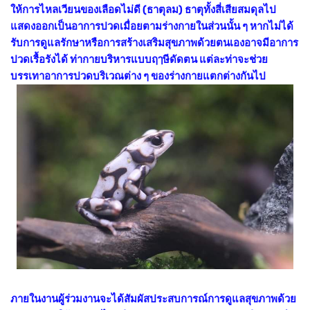
ให้การไหลเวียนของเลือดไม่ดี (ธาตุลม) ธาตุทั้งสี่เสียสมดุลไป
แสดงออกเป็นอาการปวดเมื่อยตามร่างกายในส่วนนั้น ๆ หากไม่ได้
รับการดูแลรักษาหรือการสร้างเสริมสุขภาพด้วยตนเองอาจมีอาการ
ปวดเรื้อรังได้ ท่ากายบริหารแบบฤๅษีดัดตน แต่ละท่าจะช่วย
บรรเทาอาการปวดบริเวณต่าง ๆ ของร่างกายแตกต่างกันไป
ภายในงานผู้ร่วมงานจะได้สัมผัสประสบการณ์การดูแลสุขภาพด้วย