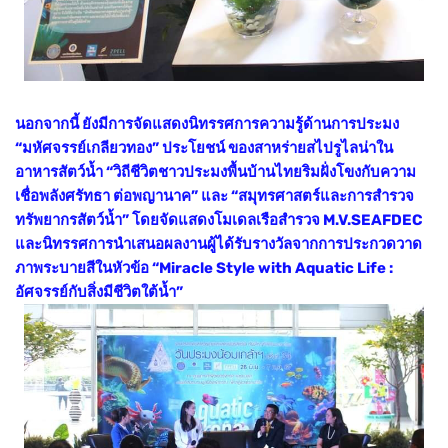
นอกจากนี้ ยังมีการจัดแสดงนิทรรศการความรู้ด้านการประมง
“มหัศจรรย์เกลียวทอง” ประโยชน์ ของสาหร่ายสไปรูไลน่าใน
อาหารสัตว์น้ำ “วิถีชีวิตชาวประมงพื้นบ้านไทยริมฝั่งโขงกับความ
เชื่อพลังศรัทธา ต่อพญานาค” และ “สมุทรศาสตร์และการสำรวจ
ทรัพยากรสัตว์น้ำ” โดยจัดแสดงโมเดลเรือสำรวจ M.V.SEAFDEC
และนิทรรศการนำเสนอผลงานผู้ได้รับรางวัลจากการประกวดวาด
ภาพระบายสีในหัวข้อ “Miracle Style with Aquatic Life :
อัศจรรย์กับสิ่งมีชีวิตใต้น้ำ”