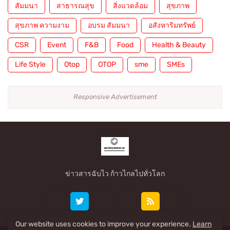
สัมมนา
สาธารณสุข
สิ่งแวดล้อม
สุขภาพ
สุขภาพ ความงาม
อบรม สัมมนา
อสังหาริมทรัพย์
CSR
Event
F&B
Food
Health & Beauty
Life Style
Otop
OTOP
sme
SMEs
Responsive Advertisement
ข่าวสารฉับไว ก้าวไกลไปทั่วโลก
Our website uses cookies to improve your experience.
Learn