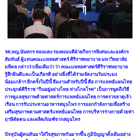
รศ.พญ.นันทกร ทองแตง รองคณบดีฝ่ายกิจการพิเศษและองค์กร
สัมพันธ์ ผู้แทนคณะแพทยศาสตร์ ศิริราชพยาบาล มหาวิทยาลัย
มหิดล กล่าวว่าเพิ่มเติมว่า ว่า คณะแพทยศาสตร์ศิริราชพยาบาล
รู้สึกยินดีและเป็นเกียรติ อย่างยิ่งที่ได้ร่วมจัดงานวันประมง
น้อมเกล้าฯ อีกครั้งในปีนี้ ธีมงานสำหรับปีนี้ คือ การแพทย์แผนไทย
ประยุกต์ศิริราช “กินอยู่อย่างไทย ห่างไกลโรค” เป็นการพูดถึงวิธี
การดูแลสุขภาพด้วยศาสตร์การแพทย์แผนไทย การตรวจธาตุเจ้า
เรือน การรับประทานอาหารสมุนไพร การออกกำลังกายเพื่อสร้าง
เสริมสุขภาพตามศาสตร์แพทย์แผนไทย การบริหารร่างกายด้วยท่า
ฤาษีดัดตน และผลิตภัณฑ์จากสมุนไพร
ปัจจุบันผู้คนหันมาใส่ใจสุขภาพกันมากขึ้น ภูมิปัญญาดั้งเดิมอย่าง