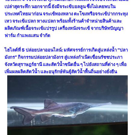
เปล่าสุดระทึก นอกจากนี้ ยังมีจระเข้บอลลูน ซึ่งไม่เคยพบใน
ประเทศไทยมาก่อน จระเข้ทองหลาง ตะโขงหรือจระเข้ปากกระทุง
เหว จระเข้แปลก หางแปลก พร้อมทั้งร้านค้าจำหน่ายสินค้าและ
ผลิตภัณฑ์เนื้อจระเข้แปรรูป เครื่องหนังจระเข้ จากบริษัทปัญญา
ฟาร์ม กำแพงแสน จำกัด
ไฮไลต์ที่ 5 ปล่อยปลาออนไลน์: มหัศจรรย์การเกิดสู่แหล่งน้ำ “ปลา
มังกร” กิจกรรมปล่อยปลามังกร สู่แหล่งกำเนิดเขื่อนรัชชประภา
จังหวัดสุราษฎร์ธานี และสัตว์น้ำชนิดอื่น ๆ ไปยังสถานที่ต่าง ๆ เพื่อ
เพิ่มผลผลิตสัตว์น้ำ และอนุรักษ์พันธุ์สัตว์น้ำพื้นถิ่นอย่างยั่งยืน