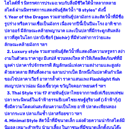
ไฮไลต์ที่ 1 นิทรรศการประมง: พบกับสิ่งมีชีวิตใต้น้ำหลากหลาย
สไตล์ ผ่านนิทรรศการแสดงพันธุ์สัตว์น้ำ “8 styles” ดังนี้
1. Year of the Dragon รวมสายพันธุ์ปลามังกร และสัตว์น้ำที่มีชื่อ
รูปร่าง หรือความเชื่อเป็นมังกร เนื่องจากปีนี้เป็นปีมะโรง อาทิ ซาก
ปลาออร์ มีลักษณะคล้ายพญานาค และเป็นปลาที่มีกระดูกสันหลัง
ยาวที่สุดในโลก ปลาบิเชียร์ (bichir) ที่มีท่วงท่าการว่ายและ
ลักษณะคล้ายมังกร ฯลฯ
2. Luxury style รวมสายพันธุ์สัตว์น้ำที่แสดงถึงความหรูหรา สง่า
งามในตัวตน ราคาสูง มีเสน่ห์ ชวนหลงใหล ทำให้เกิดผลิตภัณฑ์ที่มี
มูลค่า ปลาคาร์ปจักรพรรดิ สัญลักษณ์แห่งความสง่างามและสูงส่ง
ด้วยลวดลาย สีสันที่งดงาม ฉลามปากเป็ด อีกหนึ่งในปลาต้นกำเนิด
ของไข่ปลาคาเวียร์ อาหารล้ำค่า ราคาแสนแพง Flashlight fish
สมญาปลาเวน่อม น้องเขี้ยวกุด ขวัญใจคอภาพยนตร์ ฯลฯ
3. Thai Style รวม 17 สายพันธุ์ปลาไทยจากกาพย์เห่เรือบทเห่ชม
ปลา พระนิพนธ์ในเจ้าฟ้าธรรมธิเบศไชยเชษฐ์สุริยวงศ์ (เจ้าฟ้ากุ้ง)
ซึ่งมีความโดดเด่นสะท้อนความเป็นไทย อาทิ ปลาตะเพียนทอง
ปลากระแห ปลาแก้มช้ำ ปลาสร้อยขาว ฯลฯ
4. Minimal Style สัตว์น้ำที่มีขนาดเล็ก แฝงด้วยความน่ารักสไตล์มิ
นิมอล เหมาะสำหรับ นำมาเลี้ยง ในภาชนะที่มีขนาดเล็กตั้งบนโต๊ะ