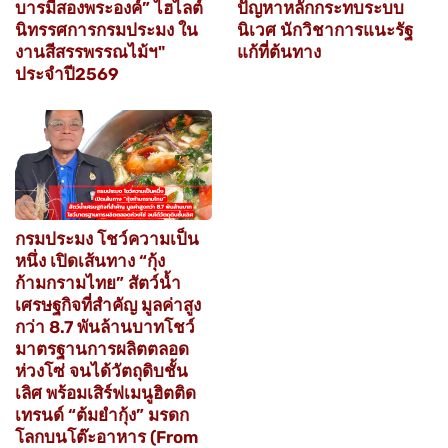
บารมีสองพระองค์” ไฮไลต์
ปัญหาหลักกระทบระบบ
นิทรรศการกรมประมง ใน
นิเวศ นักวิชาการแนะรัฐ
งานสีสรรพรรณไม้ฯ"
แก้ที่ต้นทาง
ประจำปี2569
กรมประมง โชว์ความเป็น
หนึ่ง เปิดเส้นทาง “กุ้ง
ก้ามกรามไทย” สัตว์น้ำ
เศรษฐกิจที่สำคัญ มูลค่าสูง
กว่า 8.7 พันล้านบาทโชว์
มาตรฐานการผลิตตลอด
ห่วงโซ่ จนได้วัตถุดิบชั้น
เลิศ พร้อมเสิร์ฟเมนูฮิตติด
เทรนด์ “ต้มยำกุ้ง” มรดก
โลกบนโต๊ะอาหาร (From