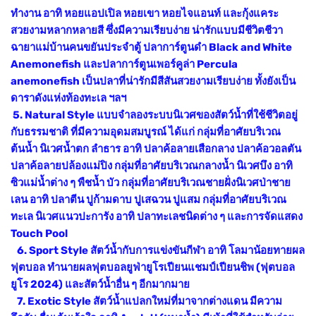
ทำงาน อาทิ หอยแอปเปิล หอยเขา หอยไจแอนท์ และกุ้งแคระ
สวยงามหลากหลายสี ซึ่งมีความเรียบง่าย น่ารักแบบมีชีวิตชีวา
ฉายาแม่บ้านคนขยันประจำตู้ ปลาการ์ตูนดำ Black and White
Anemonefish และปลาการ์ตูนเพอร์คูล่า Percula
anemonefish เป็นปลาที่น่ารักมีสีสันสวยงามเรียบง่าย ทั้งยังเป็น
ดาราดังแห่งท้องทะเล ฯลฯ
5. Natural Style แบบจำลองระบบนิเวศของสัตว์น้ำที่ใช้ชีวิตอยู่
กับธรรมชาติ ที่มีความอุดมสมบูรณ์ ได้แก่ กลุ่มที่อาศัยบริเวณ
ต้นน้ำ นิเวศน้ำตก ลำธาร อาทิ ปลาค้อลายเสือกลาง ปลาค้อวอลตัน
ปลาค้อลายปล้องแม่ปิง กลุ่มที่อาศัยบริเวณกลางน้ำ นิเวศบึง อาทิ
ซิวแม่น้ำต่าง ๆ พืชน้ำ บัว กลุ่มที่อาศัยบริเวณชายฝั่งนิเวศป่าชาย
เลน อาทิ ปลาตีน ปูก้ามดาบ ปูเสฉวน ปูแสม กลุ่มที่อาศัยบริเวณ
ทะเล นิเวศแนวปะการัง อาทิ ปลาทะเลชนิดต่าง ๆ และการจัดแสดง
Touch Pool
6. Sport Style สัตว์น้ำกับการแข่งขันกีฬา อาทิ โลมาน้อยทายผล
ฟุตบอล ทำนายผลฟุตบอลยูฟ่ายูโรเปียนแชมป์เปียนชิพ (ฟุตบอล
ยูโร 2024) และสัตว์น้ำอื่น ๆ อีกมากมาย
7. Exotic Style สัตว์น้ำแปลกใหม่ที่มาจากต่างแดน มีความ