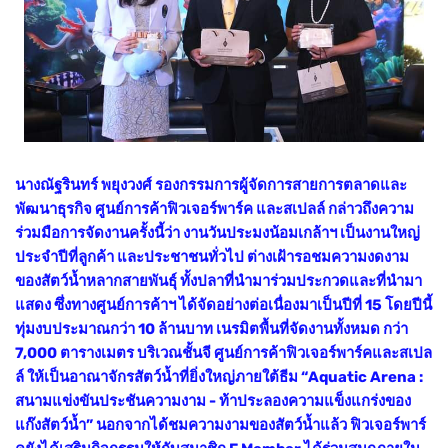
นางณัฐรินทร์ พยุงวงศ์ รองกรรมการผู้จัดการสายการตลาดและ
พัฒนาธุรกิจ ศูนย์การค้าฟิวเจอร์พาร์ค และสเปลล์ กล่าวถึงความ
ร่วมมือการจัดงานครั้งนี้ว่า งานวันประมงน้อมเกล้าฯ เป็นงานใหญ่
ประจำปีที่ลูกค้า และประชาชนทั่วไป ต่างเฝ้ารอชมความงดงาม
ของสัตว์น้ำหลากสายพันธุ์ ทั้งปลาที่นำมาร่วมประกวดและที่นำมา
แสดง ซึ่งทางศูนย์การค้าฯ ได้จัดอย่างต่อเนื่องมาเป็นปีที่ 15 โดยปีนี้
ทุ่มงบประมาณกว่า 10 ล้านบาท เนรมิตพื้นที่จัดงานทั้งหมด กว่า
7,000 ตารางเมตร บริเวณชั้นจี ศูนย์การค้าฟิวเจอร์พาร์คและสเปล
ล์ ให้เป็นอาณาจักรสัตว์น้ำที่ยิ่งใหญ่ภายใต้ธีม “Aquatic Arena :
สนามแข่งขันประชันความงาม - ท้าประลองความแข็งแกร่งของ
แก๊งสัตว์น้ำ” นอกจากได้ชมความงามของสัตว์น้ำแล้ว ฟิวเจอร์พาร์