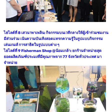
ไฮไลต์ที่ 8 เสวนาพาเพลิน: กิจกรรมบนเวทีกลางให้ผู้เข้าร่วมชมงาน
มีส่วนร่วม เน้นความบันเทิงสอดแทรกความรู้ในรูปแบบกิจกรรม
เล่นเกมส์ การสาธิตในรูปแบบต่าง ๆ
ไฮไลต์ที่ 9 Fisherman Shop @น้อมเกล้า: ยกร้านจำหน่ายสุด
ยอดผลิตภัณฑ์ประมงที่มีคุณภาพจาก 77 จังหวัดทั่วประเทศ มา
จำหน่าย