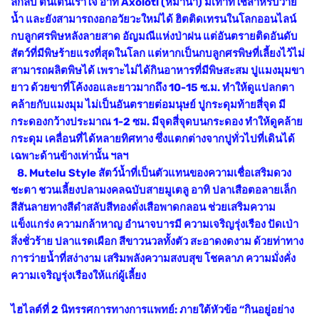
ลึกลับ ตื่นเต้นเร้าใจ อาทิ Axolotl (หมาน้ำ) มีเท้าที่ใช้สำหรับว่าย
น้ำ และยังสามารถงอกอวัยวะใหม่ได้ ฮิตติดเทรนในโลกออนไลน์
กบลูกศรพิษหลังลายสาด อัญมณีแห่งป่าฝน แต่อันตรายติดอันดับ
สัตว์ที่มีพิษร้ายแรงที่สุดในโลก แต่หากเป็นกบลูกศรพิษที่เลี้ยงไว้ไม่
สามารถผลิตพิษได้ เพราะไม่ได้กินอาหารที่มีพิษสะสม ปูแมงมุมขา
ยาว ด้วยขาที่โค้งงอและยาวมากถึง 10-15 ซ.ม. ทำให้ดูแปลกตา
คล้ายกับแมงมุม ไม่เป็นอันตรายต่อมนุษย์ ปูกระดุมท้ายสี่จุด มี
กระดองกว้างประมาณ 1-2 ซม. มีจุดสี่จุดบนกระดอง ทำให้ดูคล้าย
กระดุม เคลื่อนที่ได้หลายทิศทาง ซึ่งแตกต่างจากปูทั่วไปที่เดินได้
เฉพาะด้านข้างเท่านั้น ฯลฯ
8. Mutelu Style สัตว์น้ำที่เป็นตัวแทนของความเชื่อเสริมดวง
ชะตา ชวนเลี้ยงปลามงคลฉบับสายมูเตลู อาทิ ปลาเสือตอลายเล็ก
สีสันลายทางสีดำสลับสีทองดั่งเสือพาดกลอน ช่วยเสริมความ
แข็งแกร่ง ความกล้าหาญ อำนาจบารมี ความเจริญรุ่งเรือง ปัดเป่า
สิ่งชั่วร้าย ปลาแรดเผือก สีขาวนวลทั้งตัว สะอาดงดงาม ด้วยท่าทาง
การว่ายน้ำที่สง่างาม เสริมพลังความสงบสุข โชคลาภ ความมั่งคั่ง
ความเจริญรุ่งเรืองให้แก่ผู้เลี้ยง
ไฮไลต์ที่ 2 นิทรรศการทางการแพทย์: ภายใต้หัวข้อ “กินอยู่อย่าง