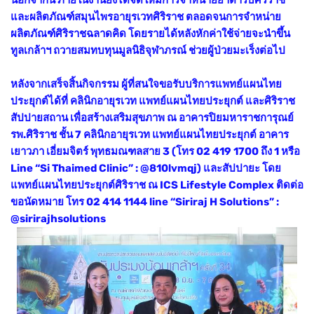
และผลิตภัณฑ์สมุนไพรอายุรเวทศิริราช ตลอดจนการจำหน่าย
ผลิตภัณฑ์ศิริราชฉลาดคิด โดยรายได้หลังหักค่าใช้จ่ายจะนำขึ้น
ทูลเกล้าฯ ถวายสมทบทุนมูลนิธิจุฬาภรณ์ ช่วยผู้ป่วยมะเร็งต่อไป
หลังจากเสร็จสิ้นกิจกรรม ผู้ที่สนใจขอรับบริการแพทย์แผนไทย
ประยุกต์ได้ที่ คลินิกอายุรเวท แพทย์แผนไทยประยุกต์ และศิริราช
สัปปายสถาน เพื่อสร้างเสริมสุขภาพ ณ อาคารปิยมหาราชการุณย์
รพ.ศิริราช ชั้น 7 คลินิกอายุรเวท แพทย์แผนไทยประยุกต์ อาคาร
เยาวภา เอี่ยมจิตร์ พุทธมณฑลสาย 3 (โทร 02 419 1700 ถึง 1 หรือ
Line “Si Thaimed Clinic” : @810lvmqj) และสัปปายะ โดย
แพทย์แผนไทยประยุกต์ศิริราช ณ ICS Lifestyle Complex ติดต่อ
ขอนัดหมาย โทร 02 414 1144 line “Siriraj H Solutions” :
@sirirajhsolutions