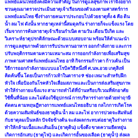
แพทย์แผนไทยยังคงมีความสำคัญ ในการดูแลสุขภาพ เราจึงอยาก
ชวนคุณมาตรวจประเมินธาตุเจ้าเรือนของตัวเองตามศาสตร์การ
แพทย์แผนไทย ซึ่งร่างกายคนเราประกอบไปด้วยธาตุทั้ง 4 คือ ดิน
น้ำ ลม ไฟ ดังนั้น หากธาตุเหล่านี้สมดุลกัน ร่างกายก็จะแข็งแรง โดย
เริ่มจากการค้นหาธาตุเจ้าเรือนกำเนิด ตามวัน เดือน ปีเกิด และ
วิเคราะห์ธาตุปรกติลักษณะด้วยแบบสอบถาม พร้อมให้คำแนะนำ
การดูแลสุขภาพด้วยการรับประทานอาหาร ออกกำลังกาย และการ
ปรับพฤติกรรมตามความเหมาะสม การออกกำลังกายเพื่อเสริมสุข
ภาพตามศาสตร์แพทย์แผนไทย อาทิ กิจกรรมก้าวตา ก้าวเต้น เป็น
วิธีการออกกำลังกายแบบแอโรบิควิธีหนึ่งที่ ศ.นพ.อวย เกตุสิงห์
คิดค้นขึ้น โดยเป็นการก้าวเท้าในตาราง 9 ช่อง เหมาะสำหรับฝึก
หัวใจ เพื่อป้องกันโรคหัวใจเสื่อมสภาพและเป็นการส่งเสริมสุขภาพ
ทำให้ร่างกายแข็งแรง สามารถทำได้ที่บ้านหรือบริเวณที่พักอาศัย
ใช้พื้นที่น้อย และไม่ต้องใช้อุปกรณ์ การบริหารร่างกายด้วยท่าฤาษี
ดัดตน ตามทฤษฎีทางการแพทย์แผนไทยอธิบาย กลไกการเกิดโรค
ด้วยความสัมพันธ์ของธาตุดิน น้ำ ลม และไฟ อาการปวดจะสัมพันธ์
กับธาตุลมเป็นหลัก ปัจจัยข้างต้น จะส่งผลกระทบต่อธาตุในร่างกาย
ทำให้กล้ามเนื้อและเส้นเอ็น (ธาตุดิน) แข็งตึง ขาดความยืดหยุ่น
เกิดการอักเสบ (ธาตุไฟ) และเกิดการอั้นของเลือด (ธาตุน้ำ) ส่งผล