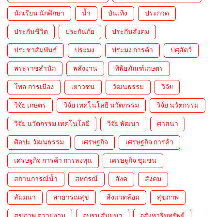
นักเรียน นักศึกษา
น้ำ
บันเทิง
ประกวด
ประกันชีวิต
ประกันภัย
ประกันสังคม
ประชาสัมพันธ์
ประมง
ประมง การค้า
ปศุสัตว์
พระราชสำนัก
พลังงาน
พิพิธภัณฑ์เกษตร
โพล การเมือง
เยาวชน
วัฒนธรรม
วิจัย
วิจัย เกษตร
วิจัย เทคโนโลยี นวัตกรรม
วิจัย นวัตกรรม
วิจัย นวัตกรรม เทคโนโลยี
วิจัย พัฒนา
ศาสนา
ศิลปะ วัฒนธรรม
เศรษฐกิจ
เศรษฐกิจ การค้า
เศรษฐกิจ การค้า การลงทุน
เศรษฐกิจ ชุมชน
สถานการณ์น้ำ
สหกรณ์
สังค
สังคม
สัมมนา
สาธารณสุข
สิ่งแวดล้อม
สุขภาพ
สุขภาพ ความงาม
อบรม สัมมนา
อสังหาริมทรัพย์