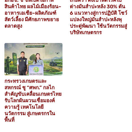
มกอช. ชี้ ชิลีเปิดโอกาส
เกษตรฯ ตั้งเป้าลดโรคใบ
สินค้าไทย ผลไม้เมืองร้อน–
ด่างมันสำปะหลัง 30% ดัน
อาหารเอเชีย–ผลิตภัณฑ์
6 แนวทางสู่การปฏิบัติ โชว์
สัตว์เลี้ยง มีศักยภาพขยาย
แปลงใหญ่มันสำปะหลังพุ
ตลาดสูง
ประดู่พัฒนา ใช้นวัตกรรมสู่
บริษัทเกษตรกร
กระทรวงเกษตรและ
สหกรณ์ ชู “ศพก.” กลไก
สำคัญขับเคลื่อนเกษตรไทย
รับโลกผันผวนเชื่อมองค์
ความรู้ เทคโนโลยี
นวัตกรรม สู่เกษตรกรใน
พื้นที่