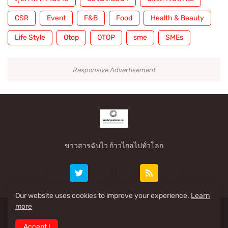
CSR
Event
F&B
Food
Health & Beauty
Life Style
Otop
OTOP
sme
SMEs
Responsive Advertisement
ข่าวสารฉับไว ก้าวไกลไปทั่วโลก
Our website uses cookies to improve your experience.
Learn
more
Share By: www.taekpradennews.com
Accept !