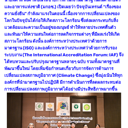
และอาหารแห่งชาติ (มกอช.) เปิดเผยว่า ปัจจุบันเทรนด์ “เรื่องของ
ความยั่งยืน” กำลังมาแรงในตอนนี้ เนื่องจากการเปลี่ยนแปลงของ
โลกในปัจจุบันได้ก่อให้เกิดสภาวะโลกร้อน ซึ่งส่งผลกระทบกับสิ่ง
แวดล้อมและความเป็นอยู่ของมนุษย์ ทำให้หลายประเทศตื่นตัว
และหันมาให้ความสนใจต่อการลดกิจกรรมต่างๆ ที่มีผลเร่งให้เกิด
สภาวะโลกร้อน ดังนั้น องค์การระหว่างประเทศว่าด้วยการ
มาตรฐาน (ISO) และองค์การระหว่างประเทศว่าด้วยการรับรอง
ระบบงาน (The International Accreditation Forum: IAF) จึง
ได้ทบทวนและปรับปรุงมาตรฐานหลายๆ ฉบับ รวมทั้งมาตรฐานที่
พัฒนาขึ้นใหม่ โดยเพิ่มข้อกำหนดเกี่ยวกับการจัดการด้านการ
เปลี่ยนแปลงสภาพภูมิอากาศ (Climate Change) ซึ่งมุ่งเน้นให้ทุก
องค์กรที่นำมาตรฐานไปปฏิบัติ มีการดำเนินการที่ลดผลกระทบต่อ
การเปลี่ยนแปลงสภาพภูมิอากาศได้อย่างมีประสิทธิภาพมากขึ้น