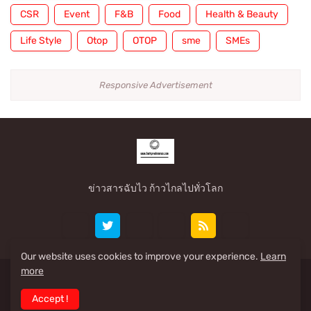
CSR
Event
F&B
Food
Health & Beauty
Life Style
Otop
OTOP
sme
SMEs
Responsive Advertisement
ข่าวสารฉับไว ก้าวไกลไปทั่วโลก
Our website uses cookies to improve your experience.
Learn
more
Share By: www.taekpradennews.com
Accept !
Home
About
Contact Us
RTL Version