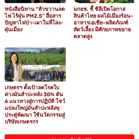
หนังสือนิทาน “หัวขวานลด
มกอช. ชี้ ชิลีเปิดโอกาส
ไฟ ไร้ฝุ่น PM2.5” สื่อสาร
สินค้าไทย ผลไม้เมืองร้อน–
ปัญหาไฟป่า-เผาในที่โล่ง-
อาหารเอเชีย–ผลิตภัณฑ์
ฝุ่นเมือง
สัตว์เลี้ยง มีศักยภาพขยาย
ตลาดสูง
เกษตรฯ ตั้งเป้าลดโรคใบ
ด่างมันสำปะหลัง 30% ดัน
6 แนวทางสู่การปฏิบัติ โชว์
แปลงใหญ่มันสำปะหลังพุ
ประดู่พัฒนา ใช้นวัตกรรมสู่
บริษัทเกษตรกร