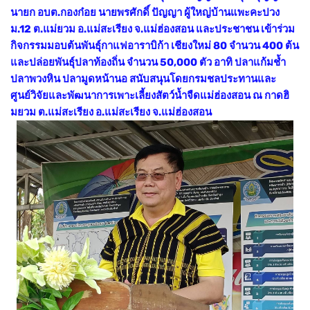
นายก อบต.กองก๋อย นายพรศักดิ์ ปัญญา ผู้ใหญ่บ้านแพะคะปวง
ม.12 ต.แม่ยวม อ.แม่สะเรียง จ.แม่ฮ่องสอน และประชาชน เข้าร่วม
กิจกรรมมอบต้นพันธุ์กาแฟอาราบิก้า เชียงใหม่ 80 จำนวน 400 ต้น
และปล่อยพันธุ์ปลาท้องถิ่น จำนวน 50,000 ตัว อาทิ ปลาแก้มช้ำ
ปลาพวงหิน ปลามูดหน้านอ สนับสนุนโดยกรมชลประทานและ
ศูนย์วิจัยและพัฒนาการเพาะเลี้ยงสัตว์น้ำจืดแม่ฮ่องสอน ณ กาดฮิ
มยวม ต.แม่สะเรียง อ.แม่สะเรียง จ.แม่ฮ่องสอน