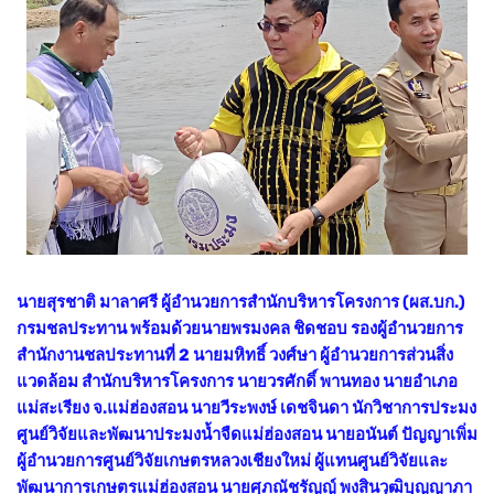
นายสุรชาติ มาลาศรี ผู้อำนวยการสำนักบริหารโครงการ (ผส.บก.)
กรมชลประทาน พร้อมด้วยนายพรมงคล ชิดชอบ รองผู้อำนวยการ
สำนักงานชลประทานที่ 2 นายมหิทธิ์ วงศ์ษา ผู้อำนวยการส่วนสิ่ง
แวดล้อม สำนักบริหารโครงการ นายวรศักดิ์ พานทอง นายอำเภอ
แม่สะเรียง จ.แม่ฮ่องสอน นายวีระพงษ์ เดชจินดา นักวิชาการประมง
ศูนย์วิจัยและพัฒนาประมงน้ำจืดแม่ฮ่องสอน นายอนันต์ ปัญญาเพิ่ม
ผู้อำนวยการศูนย์วิจัยเกษตรหลวงเชียงใหม่ ผู้แทนศูนย์วิจัยและ
พัฒนาการเกษตรแม่ฮ่องสอน นายศุภณัชรัญญ์ พงสินวุฒิบุญญาภา