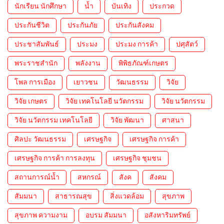
นักเรียน นักศึกษา
น้ำ
บันเทิง
ประกวด
ประกันชีวิต
ประกันภัย
ประกันสังคม
ประชาสัมพันธ์
ประมง
ประมง การค้า
ปศุสัตว์
พระราชสำนัก
พลังงาน
พิพิธภัณฑ์เกษตร
โพล การเมือง
เยาวชน
วัฒนธรรม
วิจัย
วิจัย เกษตร
วิจัย เทคโนโลยี นวัตกรรม
วิจัย นวัตกรรม
วิจัย นวัตกรรม เทคโนโลยี
วิจัย พัฒนา
ศาสนา
ศิลปะ วัฒนธรรม
เศรษฐกิจ
เศรษฐกิจ การค้า
เศรษฐกิจ การค้า การลงทุน
เศรษฐกิจ ชุมชน
สถานการณ์น้ำ
สหกรณ์
สังค
สังคม
สัมมนา
สาธารณสุข
สิ่งแวดล้อม
สุขภาพ
สุขภาพ ความงาม
อบรม สัมมนา
อสังหาริมทรัพย์