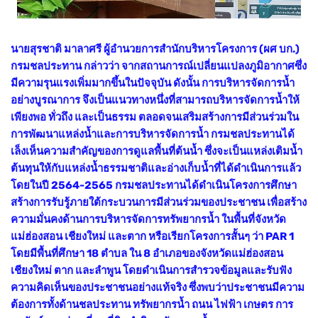
นายสุรชาติ มาลาศรี ผู้อำนวยการสำนักบริหารโครงการ (ผศ บก.)
กรมชลประทาน กล่าวว่า จากสถานการณ์เปลี่ยนแปลงภูมิอากาศซึ่ง
มีความรุนแรงเพิ่มมากขึ้นในปัจจุบัน ดังนั้น การบริหารจัดการน้ำ
อย่างบูรณาการ จึงเป็นแนวทางหนึ่งที่สามารถบริหารจัดการน้ำให้
เพียงพอ ทั่วถึง และเป็นธรรม ตลอดจนเสริมสร้างการมีส่วนร่วมใน
การพัฒนาแหล่งน้ำและการบริหารจัดการน้ำ กรมชลประทานได้
เล็งเห็นความสำคัญของการดูแลพื้นที่ต้นน้ำ ซึ่งจะเป็นแหล่งเติมน้ำ
ต้นทุนให้กับแหล่งน้ำธรรมชาติและอ่างเก็บน้ำที่ได้ดำเนินการแล้ว
โดยในปี 2564-2565 กรมชลประทานได้ดำเนินโครงการศึกษา
สร้างการรับรู้ภายใต้กระบวนการมีส่วนร่วมของประชาชน เพื่อสร้าง
ความมั่นคงด้านการบริหารจัดการทรัพยากรน้ำ ในพื้นที่จังหวัด
แม่ฮ่องสอน เชียงใหม่ และตาก หรือเรียกโครงการสั้นๆ ว่า PAR 1
โดยมีพื้นที่ศึกษา 18 ตำบล ใน 8 อำเภอของจังหวัดแม่ฮ่องสอน
เชียงใหม่ ตาก และลำพูน โดยดำเนินการสำรวจข้อมูลและรับฟัง
ความคิดเห็นของประชาชนอย่างแท้จริง ซึ่งพบว่าประชาชนมีความ
ต้องการทั้งด้านชลประทาน ทรัพยากรน้ำ ถนน ไฟฟ้า เกษตร การ