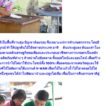
ป็นพื้นที่ราบลุ่ม มีภูเขาล้อมรอบ จึงเหมาะแก่การทำเกษตรกรรม โดยมี
ูรณ์ ทำให้ปลูกต้นไม้ได้หลายประเภท อาทิ ต้นประดู่แดง ต้นมะค่าโมง
นเองตามหลักเศรษฐกิจพอเพียงและประกอบอาชีพทางการเกษตรเป็นหลัก
ผลิตภัณฑ์ต่าง ๆ จำหน่ายไปยังตลาด ทั้งออฟไลน์และออนไลน์ เพื่อสร้าง
การนำไม้ไผ่มาใช้ประโยชน์ทั้ง 100% เพื่อลดขยะจากเศษวัสดุและใช้
์ไม้ไผ่อัดภายใต้แบรนด์ V-WAN เฝือกไม้ไผ่ แก้วน้ำไม้ไผ่ หลอดไม้ไผ่
หนึ่งชุมชนได้นำไปพัฒนาป่าและปลูกไผ่เพิ่ม เพื่อเป็นการคืนธรรมชาติสู่