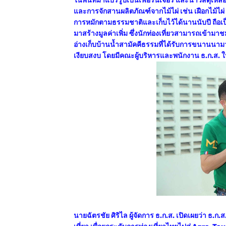
ในพื้นที่มาแปรรูปเป็นเฟอร์นิเจอร์ และนำวัสดุเห
และการจักสานผลิตภัณฑ์จากไม้ไผ่ เช่น เฝือกไม้ไผ่ 
การหมักตามธรรมชาติและเก็บไว้ได้นานนับปี ถือเป
มาสร้างมูลค่าเพิ่ม ซึ่งนักท่องเที่ยวสามารถเข้าม
อ่างเก็บบ้านน้ำสามัคคีธรรมที่ได้รับการขนานนามว่
เงียบสงบ โดยมีคณะผู้บริหารและพนักงาน ธ.ก.ส. ใ
นายฉัตรชัย ศิริไล ผู้จัดการ ธ.ก.ส. เปิดเผยว่า ธ