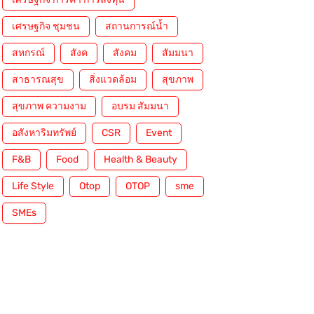
เศรษฐกิจ ชุมชน
สถานการณ์น้ำ
สหกรณ์
สังค
สังคม
สัมมนา
สาธารณสุข
สิ่งแวดล้อม
สุขภาพ
สุขภาพ ความงาม
อบรม สัมมนา
อสังหาริมทรัพย์
CSR
Event
F&B
Food
Health & Beauty
Life Style
Otop
OTOP
sme
SMEs