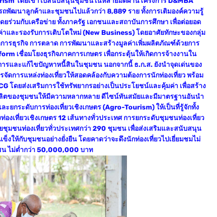
o-Tourism โดยเข้าไปสนับสนุนชุมชนในหลายมิติผ่านโครงการ D&MBA
ฒนาลูกค้าและชุมชนไปแล้วกว่า 8,889 ราย ทั้งการเติมองค์ความรู้
ร่วมกับเครือข่าย ทั้งภาครัฐ เอกชนและสถาบันการศึกษา เพื่อต่อยอด
าและรองรับการเติบโตใหม่ (New Business) โดยอาศัยทักษะของกลุ่ม
การธุรกิจ การตลาด การพัฒนาและสร้างมูลค่าเพิ่มผลิตภัณฑ์ด้วยการ
rm เชื่อมโยงธุรกิจภาคการเกษตร เพื่อกระตุ้นให้เกิดการจ้างงานใน
การและแก้ไขปัญหาหนี้สินในชุมชน นอกจากนี้ ธ.ก.ส. ยังนำจุดเด่นของ
การแหล่งท่องเที่ยวให้สอดคล้องกับความต้องการนักท่องเที่ยว พร้อม
G โดยส่งเสริมการใช้ทรัพยากรอย่างเป็นประโยชน์และคุ้มค่า เพื่อสร้าง
ผลิตของชุมชนให้มีความหลากหลาย ดีไซน์ทันสมัยและมีมาตรฐานอันนำ
ละยกระดับการท่องเที่ยวเชิงเกษตร (Agro-Tourism) ให้เป็นที่รู้จักทั้ง
่องเที่ยวเชิงเกษตร 12 เส้นทางทั่วประเทศ การยกระดับชุมชนท่องเที่ยว
ุมชนท่องเที่ยวทั่วประเทศกว่า 290 ชุมชน เพื่อส่งเสริมและสนับสนุน
็งให้กับชุมชนอย่างยั่งยืน โดยคาดว่าจะดึงนักท่องเที่ยวไปเยี่ยมชมไม่
ชน ไม่ต่ำกว่า 50,000,000 บาท