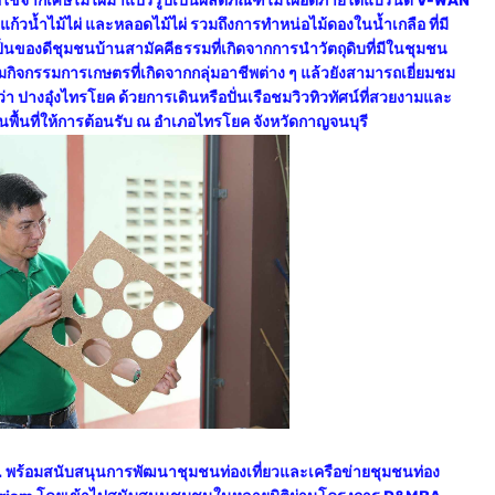
ลือใช้จากเศษไม้ไผ่มาแปรรูปเป็นผลิตภัณฑ์ไม้ไผ่อัดภายใต้แบรนด์ V-WAN
แก้วน้ำไม้ไผ่ และหลอดไม้ไผ่ รวมถึงการทำหน่อไม้ดองในน้ำเกลือ ที่มี
็นของดีชุมชนบ้านสามัคคีธรรมที่เกิดจากการนำวัตถุดิบที่มีในชุมชน
าชมกิจกรรมการเกษตรที่เกิดจากกลุ่มอาชีพต่าง ๆ แล้วยังสามารถเยี่ยมชม
า ปางอุ๋งไทรโยค ด้วยการเดินหรือปั่นเรือชมวิวทิวทัศน์ที่สวยงามและ
นพื้นที่ให้การต้อนรับ ณ อำเภอไทรโยค จังหวัดกาญจนบุรี
.ก.ส. พร้อมสนับสนุนการพัฒนาชุมชนท่องเที่ยวและเครือข่ายชุมชนท่อง