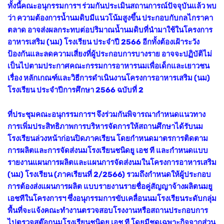
ทั้งนี้คณะอนุกรรมการฯ ร่วมกันประเมินสถานการณ์ปัจจุบันแล้ว พบ
ว่า ความต้องการน้ำนมดิบมีแนวโน้มสูงขึ้น ประกอบกับกลไกราคา
ตลาด อาจส่งผลกระทบต่อปริมาณน้ำนมดิบที่นำมาใช้ในโครงการ
อาหารเสริม (นม) โรงเรียน ประจำปี 2566 อีกทั้งต้องเฝ้าระวัง
ป้องกันและลดความเสี่ยงที่ผู้ประกอบการบางราย อาจจะปฏิบัติไม่
เป็นไปตามประกาศคณะกรรมการอาหารนมเพื่อเด็กและเยาวชน
เรื่อง หลักเกณฑ์และวิธีการดำเนินงานโครงการอาหารเสริม (นม)
โรงเรียน ประจำปีการศึกษา 2566 ฉบับที่ 2
ที่ประชุมคณะอนุกรรมการฯ จึงร่วมกันพิจารณากำหนดแนวทาง
การเพิ่มประสิทธิภาพการบริหารจัดการให้สถานศึกษาได้รับนม
โรงเรียนล่วงหน้าก่อนปิดภาคเรียน โดยกำหนดมาตรการติดตาม
การผลิตและการจัดส่งนมโรงเรียนชนิดยู เอช ที และกำหนดแบบ
รายงานแผนการผลิตและแผนการจัดส่งนมในโครงการอาหารเสริม
(นม) โรงเรียน (ภาคเรียนที่ 2/2566) รวมถึงกำหนดให้ผู้ประกอบ
การต้องส่งแผนการผลิต แบบรายงานรายชื่อคู่สัญญาจ้างผลิตนมยู
เอชทีในโครงการฯ ซึ่งอนุกรรมการขับเคลื่อนนมโรงเรียนระดับกลุ่ม
พื้นที่จะแจ้งคณะทำงานตรวจสอบโรงงานหรือสถานประกอบการ
ไปตรวจสต๊อกนมโรงเรียนชนิดยู เอช ที โดยมีชุดเฉพาะกิจจากส่วน