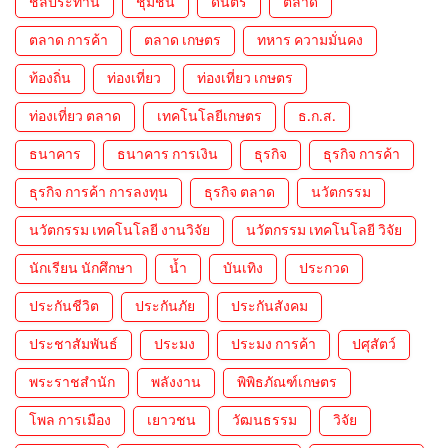
ชลประทาน
ชุมชน
ดนตรี
ตลาด
ตลาด การค้า
ตลาด เกษตร
ทหาร ความมั่นคง
ท้องถิ่น
ท่องเที่ยว
ท่องเที่ยว เกษตร
ท่องเที่ยว ตลาด
เทคโนโลยีเกษตร
ธ.ก.ส.
ธนาคาร
ธนาคาร การเงิน
ธุรกิจ
ธุรกิจ การค้า
ธุรกิจ การค้า การลงทุน
ธุรกิจ ตลาด
นวัตกรรม
นวัตกรรม เทคโนโลยี งานวิจัย
นวัตกรรม เทคโนโลยี วิจัย
นักเรียน นักศึกษา
น้ำ
บันเทิง
ประกวด
ประกันชีวิต
ประกันภัย
ประกันสังคม
ประชาสัมพันธ์
ประมง
ประมง การค้า
ปศุสัตว์
พระราชสำนัก
พลังงาน
พิพิธภัณฑ์เกษตร
โพล การเมือง
เยาวชน
วัฒนธรรม
วิจัย