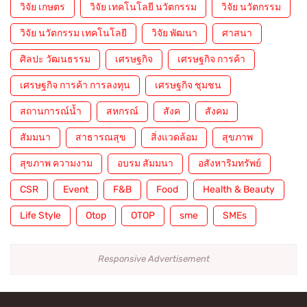
วิจัย เกษตร
วิจัย เทคโนโลยี นวัตกรรม
วิจัย นวัตกรรม
วิจัย นวัตกรรม เทคโนโลยี
วิจัย พัฒนา
ศาสนา
ศิลปะ วัฒนธรรม
เศรษฐกิจ
เศรษฐกิจ การค้า
เศรษฐกิจ การค้า การลงทุน
เศรษฐกิจ ชุมชน
สถานการณ์น้ำ
สหกรณ์
สังค
สังคม
สัมมนา
สาธารณสุข
สิ่งแวดล้อม
สุขภาพ
สุขภาพ ความงาม
อบรม สัมมนา
อสังหาริมทรัพย์
CSR
Event
F&B
Food
Health & Beauty
Life Style
Otop
OTOP
sme
SMEs
Responsive Advertisement