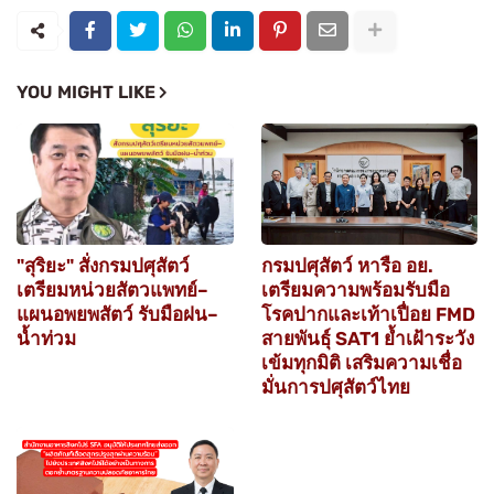
YOU MIGHT LIKE
"สุริยะ" สั่งกรมปศุสัตว์
กรมปศุสัตว์ หารือ อย.
เตรียมหน่วยสัตวแพทย์–
เตรียมความพร้อมรับมือ
แผนอพยพสัตว์ รับมือฝน–
โรคปากและเท้าเปื่อย FMD
น้ำท่วม
สายพันธุ์ SAT1 ย้ำเฝ้าระวัง
เข้มทุกมิติ เสริมความเชื่อ
มั่นการปศุสัตว์ไทย