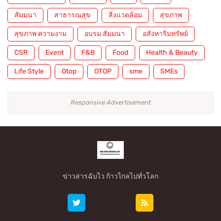
สัมมนา
สาธารณสุข
สิ่งแวดล้อม
สุขภาพ
สุขภาพ ความงาม
อบรม สัมมนา
อสังหาริมทรัพย์
CSR
Event
F&B
Food
Health & Beauty
Life Style
Otop
OTOP
sme
SMEs
Responsive Advertisement
ข่าวสารฉับไว ก้าวไกลไปทั่วโลก