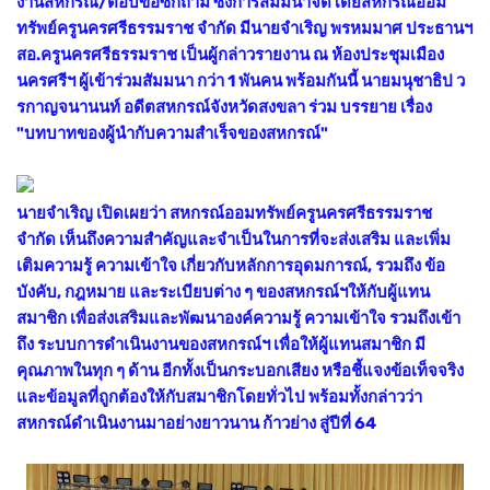
งานสหกรณ์/ตอบข้อซักถาม ซึ่งการสัมมนาจัดโดยสหกรณ์ออม
ทรัพย์ครูนครศรีธรรมราช จำกัด มีนายจำเริญ พรหมมาศ ประธานฯ
สอ.ครูนครศรีธรรมราช เป็นผู้กล่าวรายงาน ณ ห้องประชุมเมือง
นครศรีฯ ผู้เข้าร่วมสัมมนา กว่า 1 พันคน พร้อมกันนี้ นายมนุชาธิป ว
รกาญจนานนท์ อดีตสหกรณ์จังหวัดสงขลา ร่วม บรรยาย เรื่อง
"บทบาทของผู้นำกับความสำเร็จของสหกรณ์"
นายจำเริญ เปิดเผยว่า สหกรณ์ออมทรัพย์ครูนครศรีธรรมราช
จำกัด เห็นถึงความสำคัญและจำเป็นในการที่จะส่งเสริม และเพิ่ม
เติมความรู้ ความเข้าใจ เกี่ยวกับหลักการอุดมการณ์, รวมถึง ข้อ
บังคับ, กฎหมาย และระเบียบต่าง ๆ ของสหกรณ์ฯให้กับผู้แทน
สมาชิก เพื่อส่งเสริมและพัฒนาองค์ความรู้ ความเข้าใจ รวมถึงเข้า
ถึง ระบบการดำเนินงานของสหกรณ์ฯ เพื่อให้ผู้แทนสมาชิก มี
คุณภาพในทุก ๆ ด้าน อีกทั้งเป็นกระบอกเสียง หรือชี้แจงข้อเท็จจริง
และข้อมูลที่ถูกต้องให้กับสมาชิกโดยทั่วไป พร้อมทั้งกล่าวว่า
สหกรณ์ดำเนินงานมาอย่างยาวนาน ก้าวย่าง สู่ปีที่ 64