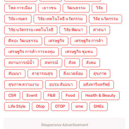
โพล การเมือง
เยาวชน
วัฒนธรรม
วิจัย
วิจัย เกษตร
วิจัย เทคโนโลยี นวัตกรรม
วิจัย นวัตกรรม
วิจัย นวัตกรรม เทคโนโลยี
วิจัย พัฒนา
ศาสนา
ศิลปะ วัฒนธรรม
เศรษฐกิจ
เศรษฐกิจ การค้า
เศรษฐกิจ การค้า การลงทุน
เศรษฐกิจ ชุมชน
สถานการณ์น้ำ
สหกรณ์
สังค
สังคม
สัมมนา
สาธารณสุข
สิ่งแวดล้อม
สุขภาพ
สุขภาพ ความงาม
อบรม สัมมนา
อสังหาริมทรัพย์
CSR
Event
F&B
Food
Health & Beauty
Life Style
Otop
OTOP
sme
SMEs
Responsive Advertisement