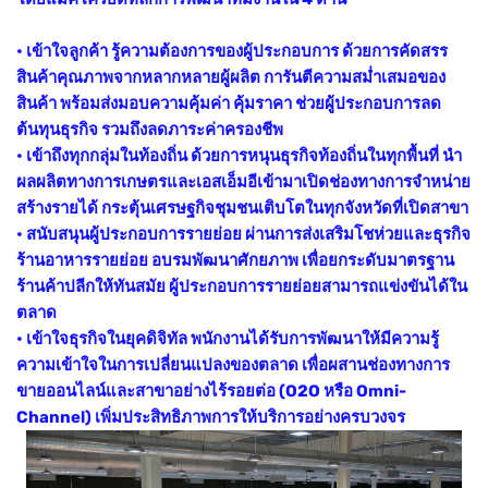
• เข้าใจลูกค้า รู้ความต้องการของผู้ประกอบการ ด้วยการคัดสรร
สินค้าคุณภาพจากหลากหลายผู้ผลิต การันตีความสม่ำเสมอของ
สินค้า พร้อมส่งมอบความคุ้มค่า คุ้มราคา ช่วยผู้ประกอบการลด
ต้นทุนธุรกิจ รวมถึงลดภาระค่าครองชีพ
• เข้าถึงทุกกลุ่มในท้องถิ่น ด้วยการหนุนธุรกิจท้องถิ่นในทุกพื้นที่ นำ
ผลผลิตทางการเกษตรและเอสเอ็มอีเข้ามาเปิดช่องทางการจำหน่าย
สร้างรายได้ กระตุ้นเศรษฐกิจชุมชนเติบโตในทุกจังหวัดที่เปิดสาขา
• สนับสนุนผู้ประกอบการรายย่อย ผ่านการส่งเสริมโชห่วยและธุรกิจ
ร้านอาหารรายย่อย อบรมพัฒนาศักยภาพ เพื่อยกระดับมาตรฐาน
ร้านค้าปลีกให้ทันสมัย ผู้ประกอบการรายย่อยสามารถแข่งขันได้ใน
ตลาด
• เข้าใจธุรกิจในยุคดิจิทัล พนักงานได้รับการพัฒนาให้มีความรู้
ความเข้าใจในการเปลี่ยนแปลงของตลาด เพื่อผสานช่องทางการ
ขายออนไลน์และสาขาอย่างไร้รอยต่อ (O2O หรือ Omni-
Channel) เพิ่มประสิทธิภาพการให้บริการอย่างครบวงจร