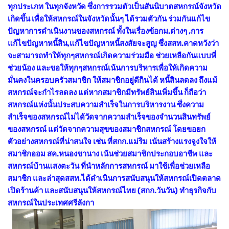
ทุกประเภท ในทุกจังหวัด ซึ่งการรวมตัวเป็นสันนิบาตสหกรณ์จังหวัด
เกิดขึ้น เพื่อให้สหกรณ์ในจังหวัดนั้นๆ ได้รวมตัวกัน ร่วมกันแก้ไข
ปัญหาการดำเนินงานของสหกรณ์ ทั้งในเรื่องข้อกม.ต่างๆ ,การ
แก้ไขปัญหาหนี้สิน,แก้ไขปัญหาหนี้สงสัยจะสูญ ซึ่งสสท.คาดหวังว่า
จะสามารถทำให้ทุกๆสหกรณ์เกิดความร่วมมือ ช่วยเหลือกันแบบพี่
ช่วยน้อง และขอให้ทุกๆสหกรณ์เน้นการบริหารเพื่อให้เกิดความ
มั่นคงในครอบครัวสมาชิก ให้สมาชิกอยู่ดีกินได้ หนี้สินลดลง ถึงแม้
สหกรณ์จะกำไรลดลง แต่หากสมาชิกมีทรัพย์สินเพิ่มขึ้น ก็ถือว่า
สหกรณ์แห่งนั้นประสบความสำเร็จในการบริหารงาน ซึ่งความ
สำเร็จของสหกรณ์ไม่ได้วัดจากความสำเร็จของจำนวนสินทรัพย์
ของสหกรณ์ แต่วัดจากความสุขของสมาชิกสหกรณ์ โดยขอยก
ตัวอย่างสหกรณ์ที่น่าสนใจ เช่น ที่สกก.แม่ริม เน้นสร้างแรงจูงใจให้
สมาชิกออม สค.หนองขานาง เน้นช่วยสมาชิกประกอบอาชีพ และ
สหกรณ์บ้านแสงตะวัน ที่นำหลักการสหกรณ์ มาใช้เพื่อช่วยเหลือ
สมาชิก และล่าสุดสสท.ได้ดำเนินการสนับสนุนให้สหกรณ์เปิดตลาด
เปิดร้านค้า และสนับสนุนให้สหกรณ์ไทย (สกก.วันวัน) ทำธุรกิจกับ
สหกรณ์ในประเทศศรีลังกา