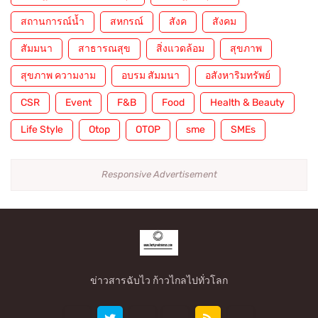
สถานการณ์น้ำ
สหกรณ์
สังค
สังคม
สัมมนา
สาธารณสุข
สิ่งแวดล้อม
สุขภาพ
สุขภาพ ความงาม
อบรม สัมมนา
อสังหาริมทรัพย์
CSR
Event
F&B
Food
Health & Beauty
Life Style
Otop
OTOP
sme
SMEs
Responsive Advertisement
ข่าวสารฉับไว ก้าวไกลไปทั่วโลก