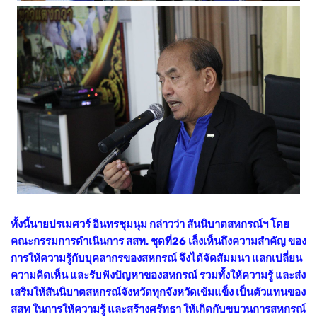
ทั้งนี้นายปรเมศวร์ อินทรชุมนุม กล่าวว่า สันนิบาตสหกรณ์ฯ โดย
คณะกรรมการดำเนินการ สสท. ชุดที่26 เล็งเห็นถึงความสำคัญ ของ
การให้ความรู้กับบุคลากรของสหกรณ์ จึงได้จัดสัมมนา แลกเปลี่ยน
ความคิดเห็น และรับฟังปัญหาของสหกรณ์ รวมทั้งให้ความรู้ และส่ง
เสริมให้สันนิบาตสหกรณ์จังหวัดทุกจังหวัดเข้มแข็ง เป็นตัวแทนของ
สสท ในการให้ความรู้ และสร้างศรัทธา ให้เกิดกับขบวนการสหกรณ์