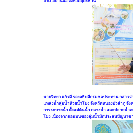
อำเภอบ้านผือ จังหวัดอุดรธานี
นายวิทยา แก้วมี รองอธิบดีกรมชลประทาน กล่า
แหล่งน้ำลุ่มน้ำห้วยน้ำโมง จังหวัดหนองบัวลำภู จั
การระบายน้ำ ตั้งแต่ต้นน้ำ กลางน้ำ และปลายน้ำอย่
โมง เนื่องจากตอนบนของลุ่มน้ำมักประสบปัญหาข