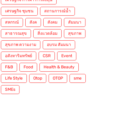
เศรษฐกิจ ชุมชน
สถานการณ์น้ำ
สหกรณ์
สังค
สังคม
สัมมนา
สาธารณสุข
สิ่งแวดล้อม
สุขภาพ
สุขภาพ ความงาม
อบรม สัมมนา
อสังหาริมทรัพย์
CSR
Event
F&B
Food
Health & Beauty
Life Style
Otop
OTOP
sme
SMEs