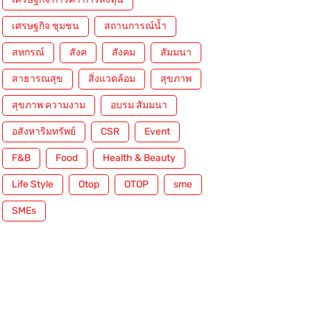
เศรษฐกิจ ชุมชน
สถานการณ์น้ำ
สหกรณ์
สังค
สังคม
สัมมนา
สาธารณสุข
สิ่งแวดล้อม
สุขภาพ
สุขภาพ ความงาม
อบรม สัมมนา
อสังหาริมทรัพย์
CSR
Event
F&B
Food
Health & Beauty
Life Style
Otop
OTOP
sme
SMEs