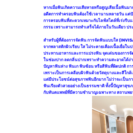
หากเมื่อฟันเกิดความเสียหายหรือสูญเสียเนื้อฟันม
อดีตการทำครอบฟันต้องใช้เวลานานหลายวัน แต่ปั
การครอบฟันที่สะดวกเหมาะกับไลฟ์สไตล์ที่เร่งรีบแล
กรรม เพราะสามารถทำเสร็จได้ภายในวันเดียว ปร
สำหรับผู้ที่ต้องการจัดฟัน การจัดฟันแบบใส (INV
จากพลาสติกผิวเรียบ ใส ไม่ระคายเคืองเนื้อเยื่อในป
ประทานอาหารและการแปรงฟัน จุดเด่นของการจัดฟั
ในช่องปาก ลดกลิ่นปากเพราะทำความสะอาดได้ง่ายขึ้น
ปัญหาฟันห่าง ฟันเก ฟันซ้อน หรือสีฟันที่ผิดปกติ กา
เพราะเป็นการเคลือบผิวฟันด้วยวัสดุบางและสีใกล้เ
แต่มีประโยชน์ต่อสุขภาพฟันอีกมาก ไม่ว่าจะเป็นการ
ฟันเรียงตัวสวยอย่างเป็นธรรมชาติ ทั้งนี้ปัญหาส
กับทันตแพทย์ที่มีความชำนาญเฉพาะทาง สถานพยา