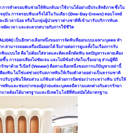
าก การทำครอบฟันช่วยให้ฟันกลับมาใช้งานได้อย่างมีประสิทธิภาพ ซึ่งใน
จจุบัน การครอบฟันเสร็จได้ในวันเดียว (One-Day Crown) ตอบโจทย์
ะมีเวลาน้อย หรือในกลุ่มผู้ป่วยชาวต่างชาติที่เข้ามารับบริการทันต
ะหยัดเวลา และสะดวกสบายกับการใช้ชีวิต
ISALIGN) เป็นอีกทางเลือกหนึ่งของการจัดฟันที่ออกแบบเฉพาะบุคคล ทำ
าก สามารถถอดเครื่องมือออกได้ จึงง่ายต่อการดูแลทั้งในเรื่องการรับ
นแบบใส คือ ไม่ต้องใส่ลวดและติดเหล็กดัดฟัน ลดปัญหาระคายเคือง
 การออกเสียงไม่ชัดเจน และไม่มีข้อจำกัดในเรื่องอายุ ส่วนผู้ที่มี
รรักษาด้วย วีเนียร์ (Veneer) คือทางเลือกหนึ่งของการแก้ปัญหาเหล่านี้
คียงฟัน ไม่ใช่แค่ช่วยปรับสภาพฟันให้เรียงตัวสวยอย่างเป็นธรรมชาติ
ปรับรูปฟันให้สมส่วน แก้ฟันห่างด้วยการปิดช่องว่างระหว่างฟัน ปรับให้
ุขภาพฟันและช่องปากของผู้ป่วยแต่ละบุคคลมีความแตกต่างกันควรรักษา
บาลต้องได้มาตรฐานและมีเทคโนโลยีที่ทันสมัยได้มาตรฐาน