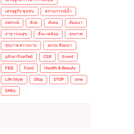
เศรษฐกิจ ชุมชน
สถานการณ์น้ำ
สหกรณ์
สังค
สังคม
สัมมนา
สาธารณสุข
สิ่งแวดล้อม
สุขภาพ
สุขภาพ ความงาม
อบรม สัมมนา
อสังหาริมทรัพย์
CSR
Event
F&B
Food
Health & Beauty
Life Style
Otop
OTOP
sme
SMEs