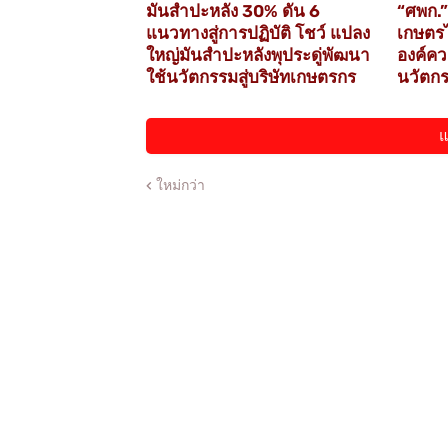
มันสำปะหลัง 30% ดัน 6
“ศพก.”
แนวทางสู่การปฏิบัติ โชว์ แปลง
เกษตรไ
ใหญ่มันสำปะหลังพุประดู่พัฒนา
องค์คว
ใช้นวัตกรรมสู่บริษัทเกษตรกร
นวัตกรร
แ
ใหม่กว่า