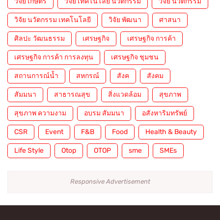
วิจัย เกษตร
วิจัย เทคโนโลยี นวัตกรรม
วิจัย นวัตกรรม
วิจัย นวัตกรรม เทคโนโลยี
วิจัย พัฒนา
ศาสนา
ศิลปะ วัฒนธรรม
เศรษฐกิจ
เศรษฐกิจ การค้า
เศรษฐกิจ การค้า การลงทุน
เศรษฐกิจ ชุมชน
สถานการณ์น้ำ
สหกรณ์
สังค
สังคม
สัมมนา
สาธารณสุข
สิ่งแวดล้อม
สุขภาพ
สุขภาพ ความงาม
อบรม สัมมนา
อสังหาริมทรัพย์
CSR
Event
F&B
Food
Health & Beauty
Life Style
Otop
OTOP
sme
SMEs
Responsive Advertisement