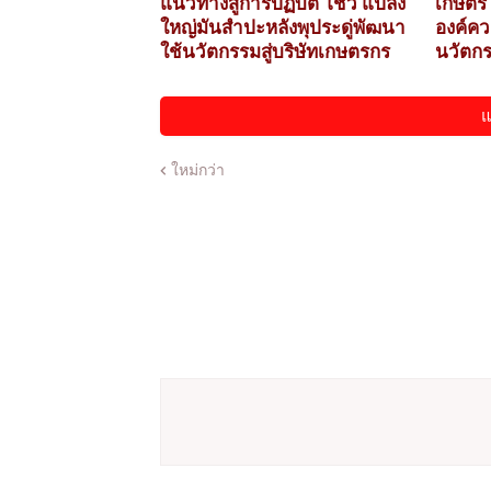
แนวทางสู่การปฏิบัติ โชว์ แปลง
เกษตรไ
ใหญ่มันสำปะหลังพุประดู่พัฒนา
องค์คว
ใช้นวัตกรรมสู่บริษัทเกษตรกร
นวัตกรร
แ
ใหม่กว่า