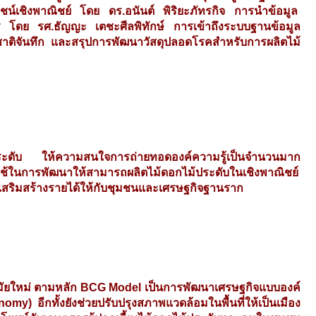
ยชน์เชิงพาณิชย์ โดย ดร.อนันต์ พิริยะภัทรกิจ การนำข้อมูล
โดย รศ.ธัญญะ เตชะศีลพิทักษ์ การเข้าถึงระบบฐานข้อมูล
าติจันทึก และสรุปการพัฒนาวัสดุปลอดโรคสำหรับการผลิตไม้
ประดับ ให้ความสนใจการถ่ายทอดองค์ความรู้เป็นจำนวนมาก
บใช้ในการพัฒนาให้สามารถผลิตไม้ดอกไม้ประดับในเชิงพาณิชย์
วยเสริมสร้างรายได้ให้กับชุมชนและเศรษฐกิจฐานราก
รสมัยใหม่ ตามหลัก BCG Model เป็นการพัฒนาเศรษฐกิจแบบองค์
my) อีกทั้งยังช่วยปรับปรุงสภาพแวดล้อมในพื้นที่ให้เป็นเมือง