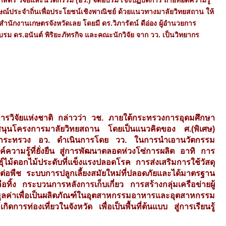
ษณ์ประจำถิ่นเพื่อประโยชน์เชิงพาณิชย์ ด้วยแนวทางมาลัยวิทยสถาน ให้
ำนักงานเกษตรจังหวัดเลย โดยมี ดร.วิภารัตน์ ดีอ่อง ผู้อำนวยการ
ม ดร.อนันต์ พิริยะภัทรกิจ และคณะนักวิจัย จาก วว. เป็นวิทยากร
การวิจัยแห่งชาติ กล่าวว่า วช. ภายใต้กระทรวงการอุดมศึกษา
สนุนโครงการมาลัยวิทยสถาน โดยเป็นแนวคิดของ ศ.(พิเศษ)
การกระทรวง อว. ดำเนินการโดย วว. ในการนำเอานวัตกรรม
วามรู้ที่ยั่งยืน สู่การพัฒนาตลอดห่วงโซ่การผลิต อาทิ การ
ธุ์ไม้ดอกไม้ประดับที่แข็งแรงปลอดโรค การส่งเสริมการใช้วัสดุ
ต่อพืช ระบบการปลูกเลี้ยงสมัยใหม่ที่ปลอดภัยและได้มาตรฐาน
ทิ้ง กระบวนการหลังการเก็บเกี่ยว การสร้างกลุ่มเครือข่ายผู้
ูลค่าเพื่อเป็นผลิตภัณฑ์ในอุตสาหกรรมอาหารและอุตสาหกรรม
รท่องเที่ยวในจังหวัด เพื่อเป็นพื้นที่ต้นแบบ สู่การเรียนรู้