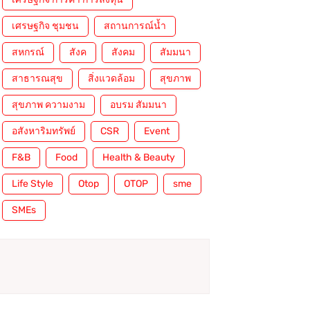
เศรษฐกิจ ชุมชน
สถานการณ์น้ำ
สหกรณ์
สังค
สังคม
สัมมนา
สาธารณสุข
สิ่งแวดล้อม
สุขภาพ
สุขภาพ ความงาม
อบรม สัมมนา
อสังหาริมทรัพย์
CSR
Event
F&B
Food
Health & Beauty
Life Style
Otop
OTOP
sme
SMEs