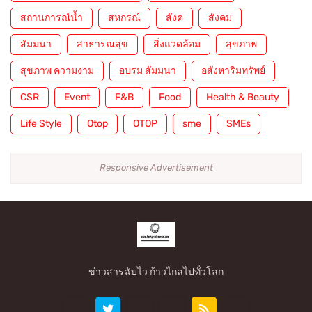
สถานการณ์น้ำ
สหกรณ์
สังค
สังคม
สัมมนา
สาธารณสุข
สิ่งแวดล้อม
สุขภาพ
สุขภาพ ความงาม
อบรม สัมมนา
อสังหาริมทรัพย์
CSR
Event
F&B
Food
Health & Beauty
Life Style
Otop
OTOP
sme
SMEs
Responsive Advertisement
ข่าวสารฉับไว ก้าวไกลไปทั่วโลก