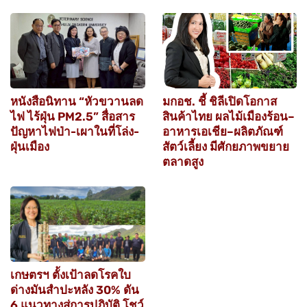
หนังสือนิทาน “หัวขวานลด
มกอช. ชี้ ชิลีเปิดโอกาส
ไฟ ไร้ฝุ่น PM2.5” สื่อสาร
สินค้าไทย ผลไม้เมืองร้อน–
ปัญหาไฟป่า-เผาในที่โล่ง-
อาหารเอเชีย–ผลิตภัณฑ์
ฝุ่นเมือง
สัตว์เลี้ยง มีศักยภาพขยาย
ตลาดสูง
เกษตรฯ ตั้งเป้าลดโรคใบ
ด่างมันสำปะหลัง 30% ดัน
6 แนวทางสู่การปฏิบัติ โชว์